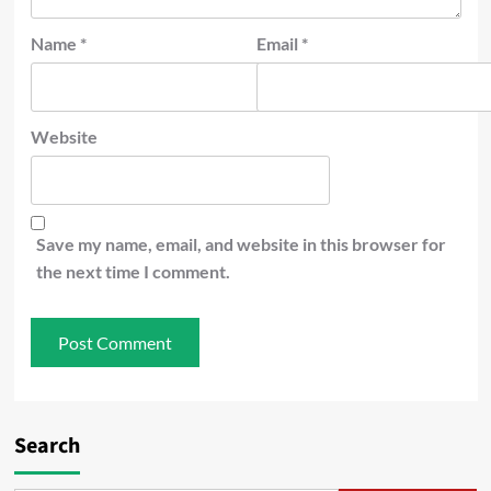
Name
*
Email
*
Website
Save my name, email, and website in this browser for
the next time I comment.
Search