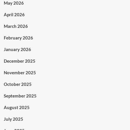
May 2026
April 2026
March 2026
February 2026
January 2026
December 2025
November 2025
October 2025
September 2025
August 2025
July 2025