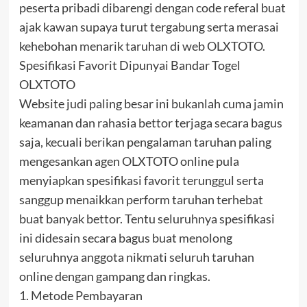
peserta pribadi dibarengi dengan code referal buat
ajak kawan supaya turut tergabung serta merasai
kehebohan menarik taruhan di web OLXTOTO.
Spesifikasi Favorit Dipunyai Bandar Togel
OLXTOTO
Website judi paling besar ini bukanlah cuma jamin
keamanan dan rahasia bettor terjaga secara bagus
saja, kecuali berikan pengalaman taruhan paling
mengesankan agen OLXTOTO online pula
menyiapkan spesifikasi favorit terunggul serta
sanggup menaikkan perform taruhan terhebat
buat banyak bettor. Tentu seluruhnya spesifikasi
ini didesain secara bagus buat menolong
seluruhnya anggota nikmati seluruh taruhan
online dengan gampang dan ringkas.
1. Metode Pembayaran