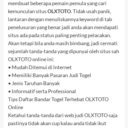
membuat beberapa pemain pemula yang cari
kemunculan situs
OLXTOTO
. Tidak usah panik,
lantaran dengan menuliskannya keyword di tab
penelusuran yang benar jadi anda akan mendapati
situs ada pada status paling penting pelacakan.
Akan tetapi bila anda masih bimbang, jadi cermati
sejumlah tanda-tanda yang dipunyai oleh situs sah
OLXTOTO online ini:
• Mudah Ditemui di Internet
• Memiliki Banyak Pasaran Judi Togel
• Jenis Taruhan Banyak
• Informatif serta Professional
Tips Daftar Bandar Togel Terhebat OLXTOTO
Online
Ketahui tanda-tanda dari web judi OLXTOTO saja
pastinya tidak akan cup kalau anda tidak ikut