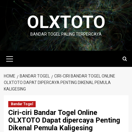
Skip
to
OLXTOTO
content
BANDAR TOGEL PALING TERPERCAYA
Primary
Menu
HOME
BANDAR TOGEL
CIRI-CIRI BANDAR TOGEL ONLINE
OLXTOTO DAPAT DIPERCAYA PENTING DIKENAL PEMULA
KALIGESING
Bandar Togel
Ciri-ciri Bandar Togel Online
OLXTOTO Dapat dipercaya Penting
Dikenal Pemula Kaligesing