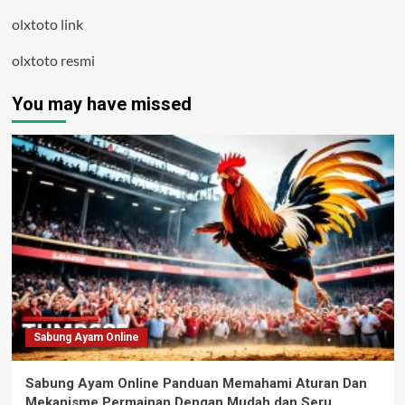
olxtoto link
olxtoto resmi
You may have missed
Sabung Ayam Online
Sabung Ayam Online Panduan Memahami Aturan Dan
Mekanisme Permainan Dengan Mudah dan Seru