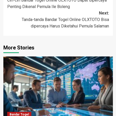
Ciri-ciri Bandar Togel Online OLXTOTO Dapat dipercaya
navigation
Penting Dikenal Pemula Ile Boleng
Next:
Tanda-tanda Bandar Togel Online OLXTOTO Bisa
dipercaya Harus Diketahui Pemula Salaman
More Stories
Bandar Togel