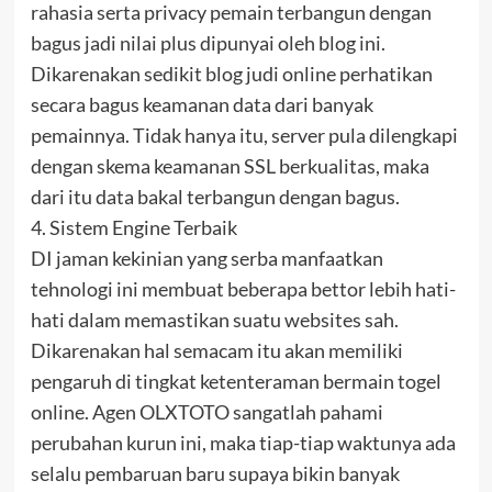
rahasia serta privacy pemain terbangun dengan
bagus jadi nilai plus dipunyai oleh blog ini.
Dikarenakan sedikit blog judi online perhatikan
secara bagus keamanan data dari banyak
pemainnya. Tidak hanya itu, server pula dilengkapi
dengan skema keamanan SSL berkualitas, maka
dari itu data bakal terbangun dengan bagus.
4. Sistem Engine Terbaik
DI jaman kekinian yang serba manfaatkan
tehnologi ini membuat beberapa bettor lebih hati-
hati dalam memastikan suatu websites sah.
Dikarenakan hal semacam itu akan memiliki
pengaruh di tingkat ketenteraman bermain togel
online. Agen OLXTOTO sangatlah pahami
perubahan kurun ini, maka tiap-tiap waktunya ada
selalu pembaruan baru supaya bikin banyak