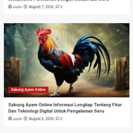
uss2a
0
August 7, 2026
Sabung Ayam Online
Sabung Ayam Online Informasi Lengkap Tentang Fitur
Dan Teknologi Digital Untuk Pengalaman Seru
uss2a
0
August 6, 2026