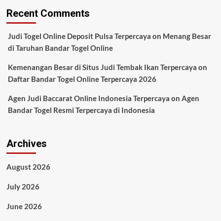
Recent Comments
Judi Togel Online Deposit Pulsa Terpercaya
on
Menang Besar
di Taruhan Bandar Togel Online
Kemenangan Besar di Situs Judi Tembak Ikan Terpercaya
on
Daftar Bandar Togel Online Terpercaya 2026
Agen Judi Baccarat Online Indonesia Terpercaya
on
Agen
Bandar Togel Resmi Terpercaya di Indonesia
Archives
August 2026
July 2026
June 2026