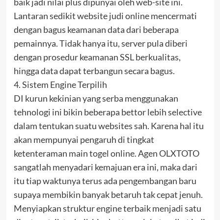
baik jadi nilai plus dipunyai oleh web-site ini.
Lantaran sedikit website judi online mencermati
dengan bagus keamanan data dari beberapa
pemainnya. Tidak hanya itu, server pula diberi
dengan prosedur keamanan SSL berkualitas,
hingga data dapat terbangun secara bagus.
4. Sistem Engine Terpilih
DI kurun kekinian yang serba menggunakan
tehnologi ini bikin beberapa bettor lebih selective
dalam tentukan suatu websites sah. Karena hal itu
akan mempunyai pengaruh di tingkat
ketenteraman main togel online. Agen OLXTOTO
sangatlah menyadari kemajuan era ini, maka dari
itu tiap waktunya terus ada pengembangan baru
supaya membikin banyak betaruh tak cepat jenuh.
Menyiapkan struktur engine terbaik menjadi satu