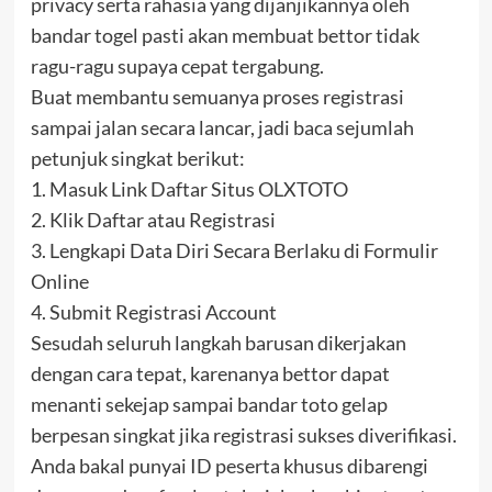
privacy serta rahasia yang dijanjikannya oleh
bandar togel pasti akan membuat bettor tidak
ragu-ragu supaya cepat tergabung.
Buat membantu semuanya proses registrasi
sampai jalan secara lancar, jadi baca sejumlah
petunjuk singkat berikut:
1. Masuk Link Daftar Situs OLXTOTO
2. Klik Daftar atau Registrasi
3. Lengkapi Data Diri Secara Berlaku di Formulir
Online
4. Submit Registrasi Account
Sesudah seluruh langkah barusan dikerjakan
dengan cara tepat, karenanya bettor dapat
menanti sekejap sampai bandar toto gelap
berpesan singkat jika registrasi sukses diverifikasi.
Anda bakal punyai ID peserta khusus dibarengi