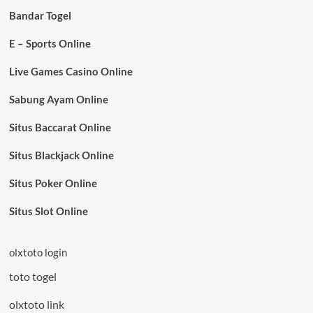
Bandar Togel
E – Sports Online
Live Games Casino Online
Sabung Ayam Online
Situs Baccarat Online
Situs Blackjack Online
Situs Poker Online
Situs Slot Online
olxtoto login
toto togel
olxtoto link