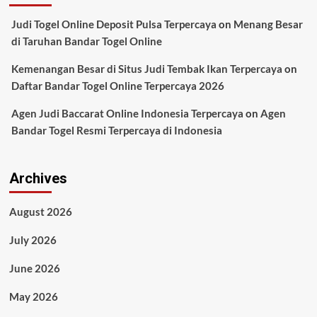
Judi Togel Online Deposit Pulsa Terpercaya
on
Menang Besar
di Taruhan Bandar Togel Online
Kemenangan Besar di Situs Judi Tembak Ikan Terpercaya
on
Daftar Bandar Togel Online Terpercaya 2026
Agen Judi Baccarat Online Indonesia Terpercaya
on
Agen
Bandar Togel Resmi Terpercaya di Indonesia
Archives
August 2026
July 2026
June 2026
May 2026