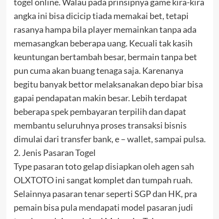
togel online. Walau pada prinsipnya game kira-kira
angka ini bisa dicicip tiada memakai bet, tetapi
rasanya hampa bila player memainkan tanpa ada
memasangkan beberapa uang. Kecuali tak kasih
keuntungan bertambah besar, bermain tanpa bet
pun cuma akan buang tenaga saja. Karenanya
begitu banyak bettor melaksanakan depo biar bisa
gapai pendapatan makin besar. Lebih terdapat
beberapa spek pembayaran terpilih dan dapat
membantu seluruhnya proses transaksi bisnis
dimulai dari transfer bank, e – wallet, sampai pulsa.
2. Jenis Pasaran Togel
Type pasaran toto gelap disiapkan oleh agen sah
OLXTOTO ini sangat komplet dan tumpah ruah.
Selainnya pasaran tenar seperti SGP dan HK, pra
pemain bisa pula mendapati model pasaran judi