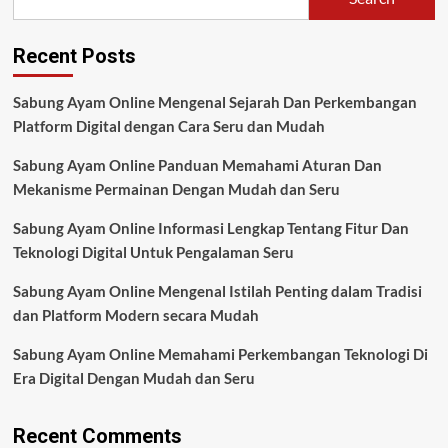
Recent Posts
Sabung Ayam Online Mengenal Sejarah Dan Perkembangan
Platform Digital dengan Cara Seru dan Mudah
Sabung Ayam Online Panduan Memahami Aturan Dan
Mekanisme Permainan Dengan Mudah dan Seru
Sabung Ayam Online Informasi Lengkap Tentang Fitur Dan
Teknologi Digital Untuk Pengalaman Seru
Sabung Ayam Online Mengenal Istilah Penting dalam Tradisi
dan Platform Modern secara Mudah
Sabung Ayam Online Memahami Perkembangan Teknologi Di
Era Digital Dengan Mudah dan Seru
Recent Comments