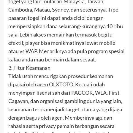
togel yang lain mulai ari Malaysia, Taiwan,
Cambodia, Macau, Sydney, dan seterusnya. Tipe
pasaran togel ini dapat anda cicipi dengan
mempersiapkan dana sekurang-kurangnya 10 ribu
saja. Lebih akses memainkan termasuk begitu
efektif, player bisa menikmatinya lewat mobile
atau vs WAP. Menariknya ada pula program spesial
kalau anda mau bermain dalam sesaat.
3. Fitur Keamanan
Tidak usah mencurigakan prosedur keamanan
dipakai oleh agen OLXTOTO. Kecuali udah
menyimpan lisensi sah dari PAGCOR, WLA, First
Cagayan, dan organisasi gambling dunia yang lain,
keamanan terus menjadi target utama yang dijaga
dengan bagus oleh agen. Memberinya agunan
rahasia serta privacy pemain terbangun secara