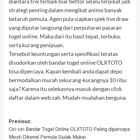
diantara trik terbaik biar bettor selalu terpikat jadi
strategi penting dalam mengikat animo banyak
betaruh pemula. Agen pula siapkan spek live draw
yang diputar langsung dari perputaran pasaran
togel online. Maka dari itu hasil tepat, terbuka,
serta kurang penipuan.
Tersebut keuntungan serta spesifikasi teratas
disodorkan oleh bandar togel online OLXTOTO
bisa dipercaya. Kapan kembali anda dapat depo
bermodalkan murah sekurang-kurangnya 10 ribu
saja? Karena itu selekasnya masuk dengan click
daftar dalam web sah. Mudah-mudahan berguna.
Post
Previous:
Ciri-ciri Bandar Togel Online OLXTOTO Paling dipercaya
navigation
Mesti Dikenal Pemula Siulak Mukai