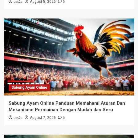
uss2a
0
August 8, 2026
Sabung Ayam Online
Sabung Ayam Online Panduan Memahami Aturan Dan
Mekanisme Permainan Dengan Mudah dan Seru
uss2a
0
August 7, 2026