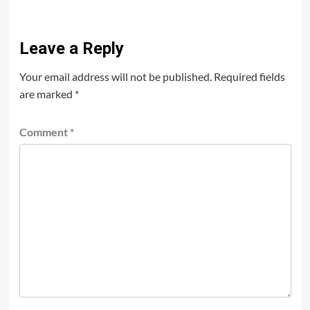
Leave a Reply
Your email address will not be published.
Required fields
are marked
*
Comment
*