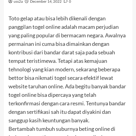
uss2a
December 14, 2022
0
Toto gelap atau bisa lebih dikenali dengan
panggilan togel online adalah macam perjudian
yang paling popular di bermacam negara. Awalnya
permainan ini cuma bisa dimainkan dengan
kontribusi dari bandar darat saja pada sebuah
tempat teristimewa. Tetapi atas kemajuan
tehnologi yang kian modern, sekarang beberapa
bettor bisa nikmati togel secara efektif lewat
website taruhan online. Ada begitu banyak bandar
togel online bisa dipercaya yang telah
terkonfirmasi dengan cara resmi. Tentunya bandar
dengan sertifikasi sah itu dapat diyakini dan
sanggup kasih keuntungan banyak.
Bertambah tumbuh suburnya beting online di