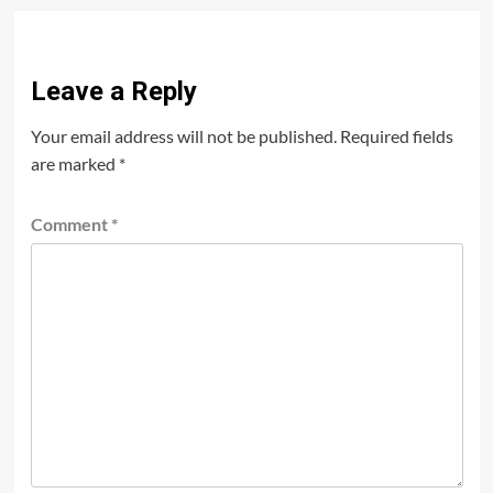
Leave a Reply
Your email address will not be published.
Required fields
are marked
*
Comment
*