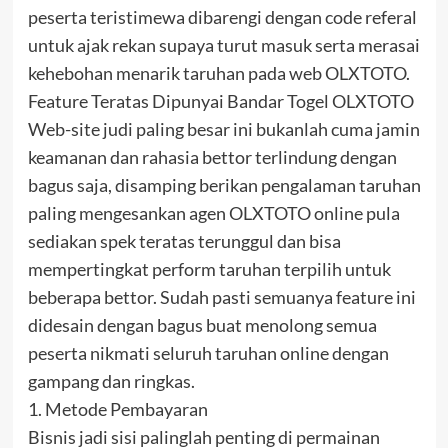
peserta teristimewa dibarengi dengan code referal
untuk ajak rekan supaya turut masuk serta merasai
kehebohan menarik taruhan pada web OLXTOTO.
Feature Teratas Dipunyai Bandar Togel OLXTOTO
Web-site judi paling besar ini bukanlah cuma jamin
keamanan dan rahasia bettor terlindung dengan
bagus saja, disamping berikan pengalaman taruhan
paling mengesankan agen OLXTOTO online pula
sediakan spek teratas terunggul dan bisa
mempertingkat perform taruhan terpilih untuk
beberapa bettor. Sudah pasti semuanya feature ini
didesain dengan bagus buat menolong semua
peserta nikmati seluruh taruhan online dengan
gampang dan ringkas.
1. Metode Pembayaran
Bisnis jadi sisi palinglah penting di permainan