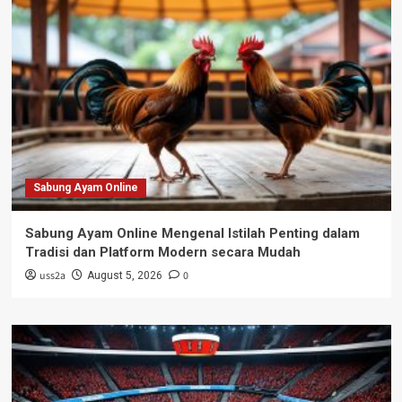
Sabung Ayam Online
Sabung Ayam Online Mengenal Istilah Penting dalam
Tradisi dan Platform Modern secara Mudah
uss2a
0
August 5, 2026