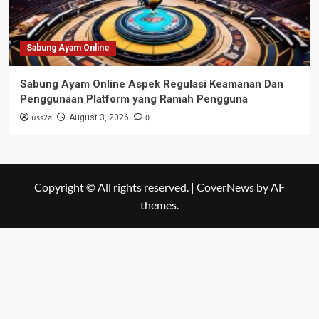
Sabung Ayam Online
Sabung Ayam Online Aspek Regulasi Keamanan Dan
Penggunaan Platform yang Ramah Pengguna
uss2a
0
August 3, 2026
Copyright © All rights reserved.
|
CoverNews
by AF
themes.