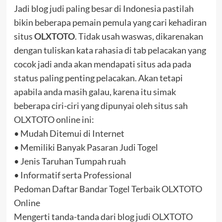
Jadi blog judi paling besar di Indonesia pastilah
bikin beberapa pemain pemula yang cari kehadiran
situs
OLXTOTO
. Tidak usah waswas, dikarenakan
dengan tuliskan kata rahasia di tab pelacakan yang
cocok jadi anda akan mendapati situs ada pada
status paling penting pelacakan. Akan tetapi
apabila anda masih galau, karena itu simak
beberapa ciri-ciri yang dipunyai oleh situs sah
OLXTOTO online ini:
• Mudah Ditemui di Internet
• Memiliki Banyak Pasaran Judi Togel
• Jenis Taruhan Tumpah ruah
• Informatif serta Professional
Pedoman Daftar Bandar Togel Terbaik OLXTOTO
Online
Mengerti tanda-tanda dari blog judi OLXTOTO