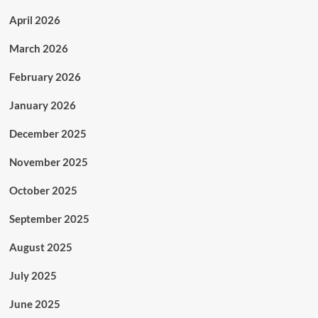
April 2026
March 2026
February 2026
January 2026
December 2025
November 2025
October 2025
September 2025
August 2025
July 2025
June 2025