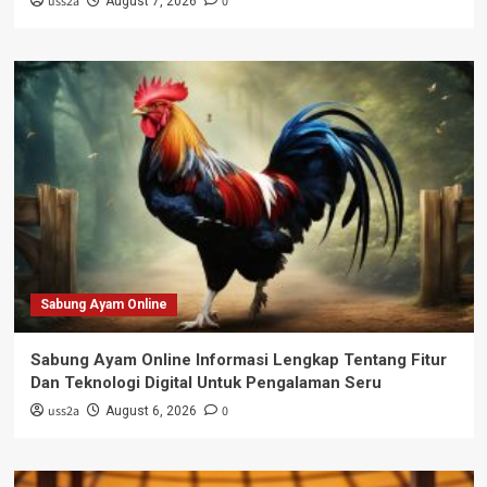
uss2a
0
August 7, 2026
Sabung Ayam Online
Sabung Ayam Online Informasi Lengkap Tentang Fitur
Dan Teknologi Digital Untuk Pengalaman Seru
uss2a
0
August 6, 2026