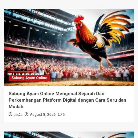
Sabung Ayam Online
Sabung Ayam Online Mengenal Sejarah Dan
Perkembangan Platform Digital dengan Cara Seru dan
Mudah
uss2a
0
August 8, 2026