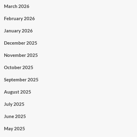
March 2026
February 2026
January 2026
December 2025
November 2025
October 2025
September 2025
August 2025
July 2025
June 2025
May 2025