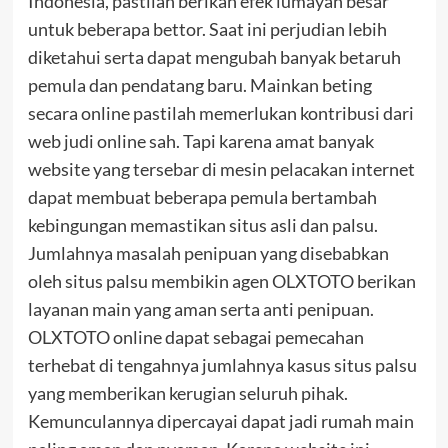
Indonesia, pastilah berikan efek lumayan besar
untuk beberapa bettor. Saat ini perjudian lebih
diketahui serta dapat mengubah banyak betaruh
pemula dan pendatang baru. Mainkan beting
secara online pastilah memerlukan kontribusi dari
web judi online sah. Tapi karena amat banyak
website yang tersebar di mesin pelacakan internet
dapat membuat beberapa pemula bertambah
kebingungan memastikan situs asli dan palsu.
Jumlahnya masalah penipuan yang disebabkan
oleh situs palsu membikin agen OLXTOTO berikan
layanan main yang aman serta anti penipuan.
OLXTOTO online dapat sebagai pemecahan
terhebat di tengahnya jumlahnya kasus situs palsu
yang memberikan kerugian seluruh pihak.
Kemunculannya dipercayai dapat jadi rumah main