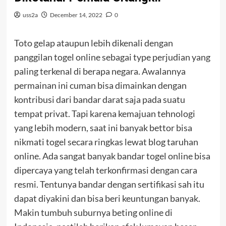
uss2a
December 14, 2022
0
Toto gelap ataupun lebih dikenali dengan
panggilan togel online sebagai type perjudian yang
paling terkenal di berapa negara. Awalannya
permainan ini cuman bisa dimainkan dengan
kontribusi dari bandar darat saja pada suatu
tempat privat. Tapi karena kemajuan tehnologi
yang lebih modern, saat ini banyak bettor bisa
nikmati togel secara ringkas lewat blog taruhan
online. Ada sangat banyak bandar togel online bisa
dipercaya yang telah terkonfirmasi dengan cara
resmi. Tentunya bandar dengan sertifikasi sah itu
dapat diyakini dan bisa beri keuntungan banyak.
Makin tumbuh suburnya beting online di