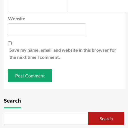
Website
Save my name, email, and website in this browser for
the next time I comment.
Search
Search