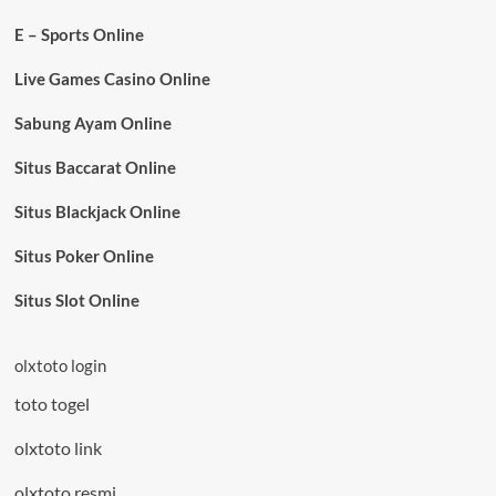
E – Sports Online
Live Games Casino Online
Sabung Ayam Online
Situs Baccarat Online
Situs Blackjack Online
Situs Poker Online
Situs Slot Online
olxtoto login
toto togel
olxtoto link
olxtoto resmi