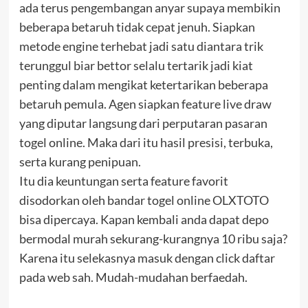
ada terus pengembangan anyar supaya membikin
beberapa betaruh tidak cepat jenuh. Siapkan
metode engine terhebat jadi satu diantara trik
terunggul biar bettor selalu tertarik jadi kiat
penting dalam mengikat ketertarikan beberapa
betaruh pemula. Agen siapkan feature live draw
yang diputar langsung dari perputaran pasaran
togel online. Maka dari itu hasil presisi, terbuka,
serta kurang penipuan.
Itu dia keuntungan serta feature favorit
disodorkan oleh bandar togel online OLXTOTO
bisa dipercaya. Kapan kembali anda dapat depo
bermodal murah sekurang-kurangnya 10 ribu saja?
Karena itu selekasnya masuk dengan click daftar
pada web sah. Mudah-mudahan berfaedah.