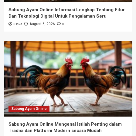
Sabung Ayam Online Informasi Lengkap Tentang Fitur
Dan Teknologi Digital Untuk Pengalaman Seru
uss2a
0
August 6, 2026
Sabung Ayam Online
Sabung Ayam Online Mengenal Istilah Penting dalam
Tradisi dan Platform Modern secara Mudah