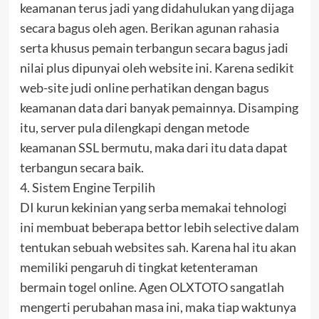
keamanan terus jadi yang didahulukan yang dijaga
secara bagus oleh agen. Berikan agunan rahasia
serta khusus pemain terbangun secara bagus jadi
nilai plus dipunyai oleh website ini. Karena sedikit
web-site judi online perhatikan dengan bagus
keamanan data dari banyak pemainnya. Disamping
itu, server pula dilengkapi dengan metode
keamanan SSL bermutu, maka dari itu data dapat
terbangun secara baik.
4. Sistem Engine Terpilih
DI kurun kekinian yang serba memakai tehnologi
ini membuat beberapa bettor lebih selective dalam
tentukan sebuah websites sah. Karena hal itu akan
memiliki pengaruh di tingkat ketenteraman
bermain togel online. Agen OLXTOTO sangatlah
mengerti perubahan masa ini, maka tiap waktunya