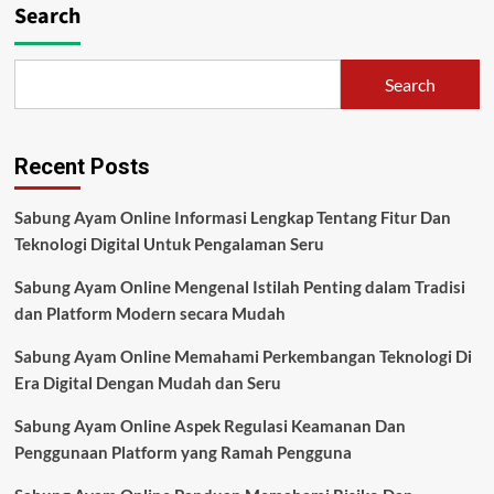
Search
Search
Recent Posts
Sabung Ayam Online Informasi Lengkap Tentang Fitur Dan
Teknologi Digital Untuk Pengalaman Seru
Sabung Ayam Online Mengenal Istilah Penting dalam Tradisi
dan Platform Modern secara Mudah
Sabung Ayam Online Memahami Perkembangan Teknologi Di
Era Digital Dengan Mudah dan Seru
Sabung Ayam Online Aspek Regulasi Keamanan Dan
Penggunaan Platform yang Ramah Pengguna