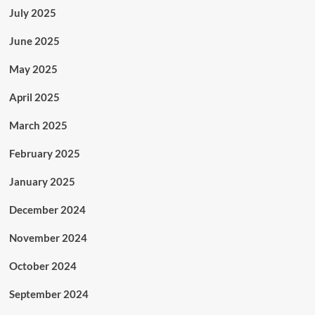
July 2025
June 2025
May 2025
April 2025
March 2025
February 2025
January 2025
December 2024
November 2024
October 2024
September 2024