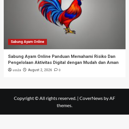
Sabung Ayam Online
Sabung Ayam Online Panduan Memahami Risiko Dan
Pengelolaan Aktivitas Digital dengan Mudah dan Aman
uss2a
0
August 2, 2026
Copyright © All rights reserved.
|
CoverNews
by AF
themes.