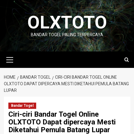
Skip
to
OLXTOTO
content
BANDAR TOGEL PALING TERPERCAYA
Primary
Menu
HOME
BANDAR TOGEL
CIRI-CIRI BANDAR TOGEL ONLINE
OLXTOTO DAPAT DIPERCAYA MESTI DIKETAHUI PEMULA BATANG
LUPAR
Bandar Togel
Ciri-ciri Bandar Togel Online
OLXTOTO Dapat dipercaya Mesti
Diketahui Pemula Batang Lupar