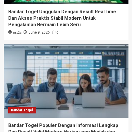
Bandar Togel Unggulan Dengan Result RealTime
Dan Akses Praktis Stabil Modern Untuk
Pengalaman Bermain Lebih Seru
uss2a
0
June 9, 2026
Bandar Togel
Bandar Togel Populer Dengan Informasi Lengkap
Dan Result Valid Modern Harian yang Mudah dan