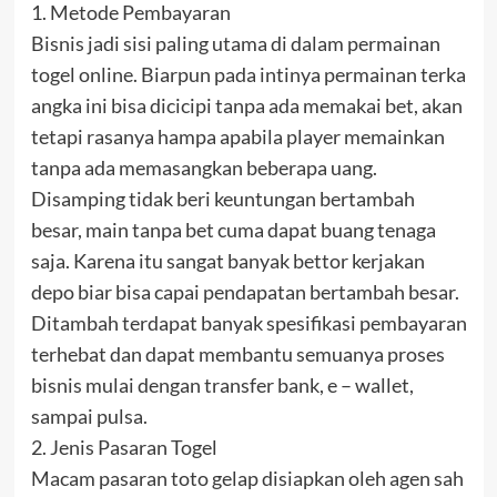
1. Metode Pembayaran
Bisnis jadi sisi paling utama di dalam permainan
togel online. Biarpun pada intinya permainan terka
angka ini bisa dicicipi tanpa ada memakai bet, akan
tetapi rasanya hampa apabila player memainkan
tanpa ada memasangkan beberapa uang.
Disamping tidak beri keuntungan bertambah
besar, main tanpa bet cuma dapat buang tenaga
saja. Karena itu sangat banyak bettor kerjakan
depo biar bisa capai pendapatan bertambah besar.
Ditambah terdapat banyak spesifikasi pembayaran
terhebat dan dapat membantu semuanya proses
bisnis mulai dengan transfer bank, e – wallet,
sampai pulsa.
2. Jenis Pasaran Togel
Macam pasaran toto gelap disiapkan oleh agen sah