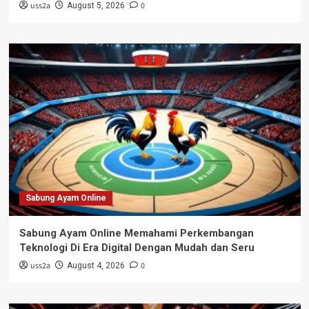
uss2a
0
August 5, 2026
Sabung Ayam Online
Sabung Ayam Online Memahami Perkembangan
Teknologi Di Era Digital Dengan Mudah dan Seru
uss2a
0
August 4, 2026