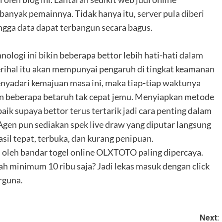
anyak pemainnya. Tidak hanya itu, server pula diberi
ga data dapat terbangun secara bagus.
ologi ini bikin beberapa bettor lebih hati-hati dalam
rihal itu akan mempunyai pengaruh di tingkat keamanan
yadari kemajuan masa ini, maka tiap-tiap waktunya
n beberapa betaruh tak cepat jemu. Menyiapkan metode
aik supaya bettor terus tertarik jadi cara penting dalam
Agen pun sediakan spek live draw yang diputar langsung
asil tepat, terbuka, dan kurang penipuan.
ri oleh bandar togel online OLXTOTO paling dipercaya.
 minimum 10 ribu saja? Jadi lekas masuk dengan click
rguna.
Next: