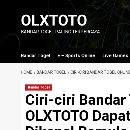
Skip
to
OLXTOTO
content
BANDAR TOGEL PALING TERPERCAYA
Bandar Togel
E – Sports Online
Live Games 
HOME
BANDAR TOGEL
CIRI-CIRI BANDAR TOGEL ONLI
Bandar Togel
Ciri-ciri Bandar
OLXTOTO Dapat 