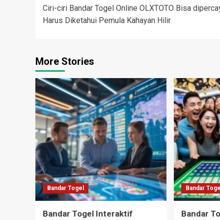
Ciri-ciri Bandar Togel Online OLXTOTO Bisa diperca
navigation
Harus Diketahui Pemula Kahayan Hilir
More Stories
Bandar Togel
Bandar Toge
Bandar Togel Interaktif
Bandar To