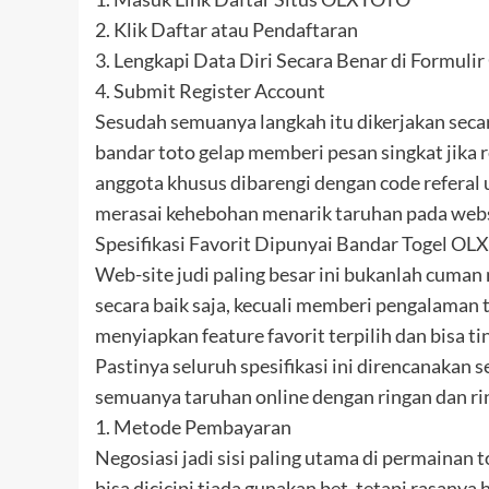
2. Klik Daftar atau Pendaftaran
3. Lengkapi Data Diri Secara Benar di Formulir
4. Submit Register Account
Sesudah semuanya langkah itu dikerjakan secar
bandar toto gelap memberi pesan singkat jika r
anggota khusus dibarengi dengan code referal
merasai kehebohan menarik taruhan pada we
Spesifikasi Favorit Dipunyai Bandar Togel O
Web-site judi paling besar ini bukanlah cuma
secara baik saja, kecuali memberi pengalama
menyiapkan feature favorit terpilih dan bisa t
Pastinya seluruh spesifikasi ini direncanakan
semuanya taruhan online dengan ringan dan ri
1. Metode Pembayaran
Negosiasi jadi sisi paling utama di permainan t
bisa dicicipi tiada gunakan bet, tetapi rasa