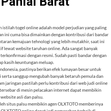
Paniai Barat
 istilah togel online adalah model perjudian yang paling
n ini cuma bisa dimainkan dengan kontribusi dari bandar
ntaran kemajuan tehnologi yang lebih mutakhir, saat ini
tif lewat website taruhan online. Ada sangat banyak
h terkonfirmasi dengan resmi. Sudah pasti bandar dengan
ggup kasih keuntungan meluap.
ndonesia, pastinya berikan efek lumayan besar untuk
ali serta sanggup mengubah banyak betaruh pemula dan
 jaringan pastilah perlu kontribusi dari web judi online
tersebar di mesin pelacakan internet dapat membikin
ebsite asli dan palsu.
oleh situs palsu membikin agen OLXTOTO memberinya
. OLXTOTO online dapat jadi pemecahan terbaik di