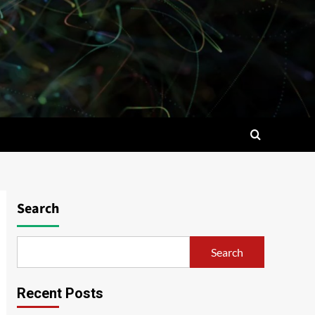
Search
Search
Recent Posts