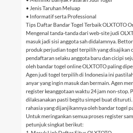
• Jenis Taruhan Meluap
• Informatif serta Professional
Tips Daftar Bandar Togel Terbaik OLXTOTO O
Mengenal tanda-tanda dari web-site judi OLXTO
masuk jadi sisi anggota sah didalamnya. Bett
produk perjudian togel terpilih yang disajikan 
pendaftaran selaku anggota baru dan cicipi se
oleh bandar togel online OLXTOTO paling dipe
Agen judi togel terpilih di Indonesia ini past
anyar yang ingin masuk dan bermain. Agen mem
register keanggotaan waktu 24 jam non-stop. P
dilaksanakan pasti begitu simpel buat diturut
rahasia yang dijanjikannya oleh bandar togel p
Untuk meringankan semua proses register sampa
petunjuk singkat berikut:
1. Masuk Link Daftar Situs OLXTOTO