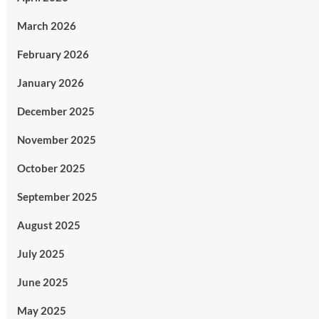
March 2026
February 2026
January 2026
December 2025
November 2025
October 2025
September 2025
August 2025
July 2025
June 2025
May 2025