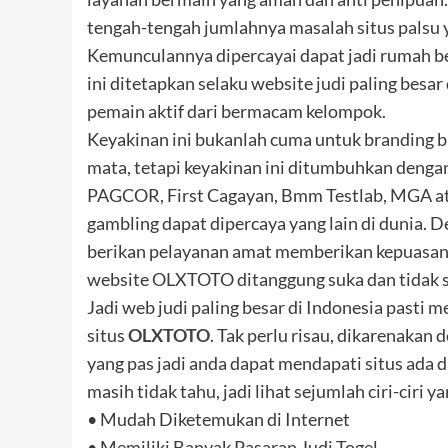
tengah-tengah jumlahnya masalah situs palsu 
Kemunculannya dipercayai dapat jadi rumah b
ini ditetapkan selaku website judi paling besar
pemain aktif dari bermacam kelompok.
Keyakinan ini bukanlah cuma untuk branding 
mata, tetapi keyakinan ini ditumbuhkan dengan 
PAGCOR, First Cagayan, Bmm Testlab, MGA ata
gambling dapat dipercaya yang lain di dunia. De
berikan pelayanan amat memberikan kepuasan 
website OLXTOTO ditanggung suka dan tidak s
Jadi web judi paling besar di Indonesia past
situs
OLXTOTO
. Tak perlu risau, dikarenakan
yang pas jadi anda dapat mendapati situs ada 
masih tidak tahu, jadi lihat sejumlah ciri-ciri 
• Mudah Diketemukan di Internet
• Memiliki Banyak Pasaran Judi Togel