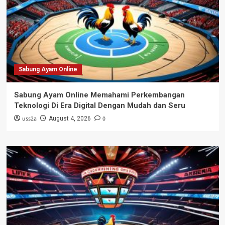
Sabung Ayam Online
Sabung Ayam Online Memahami Perkembangan
Teknologi Di Era Digital Dengan Mudah dan Seru
uss2a
0
August 4, 2026