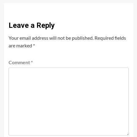
Leave a Reply
Your email address will not be published.
Required fields
are marked
*
Comment
*