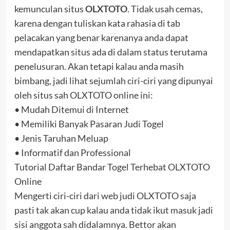
kemunculan situs
OLXTOTO
. Tidak usah cemas,
karena dengan tuliskan kata rahasia di tab
pelacakan yang benar karenanya anda dapat
mendapatkan situs ada di dalam status terutama
penelusuran. Akan tetapi kalau anda masih
bimbang, jadi lihat sejumlah ciri-ciri yang dipunyai
oleh situs sah OLXTOTO online ini:
• Mudah Ditemui di Internet
• Memiliki Banyak Pasaran Judi Togel
• Jenis Taruhan Meluap
• Informatif dan Professional
Tutorial Daftar Bandar Togel Terhebat OLXTOTO
Online
Mengerti ciri-ciri dari web judi OLXTOTO saja
pasti tak akan cup kalau anda tidak ikut masuk jadi
sisi anggota sah didalamnya. Bettor akan