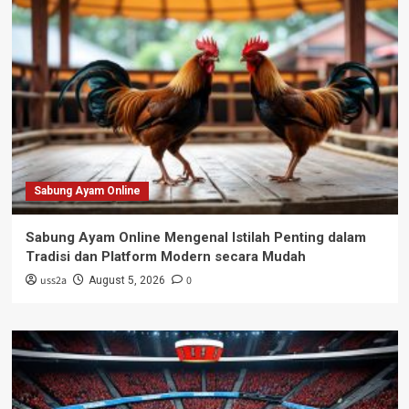
Sabung Ayam Online
Sabung Ayam Online Mengenal Istilah Penting dalam
Tradisi dan Platform Modern secara Mudah
uss2a
0
August 5, 2026