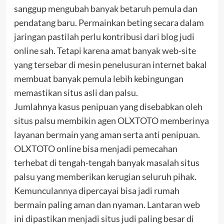
sanggup mengubah banyak betaruh pemula dan
pendatang baru. Permainkan beting secara dalam
jaringan pastilah perlu kontribusi dari blog judi
online sah. Tetapi karena amat banyak web-site
yang tersebar di mesin penelusuran internet bakal
membuat banyak pemula lebih kebingungan
memastikan situs asli dan palsu.
Jumlahnya kasus penipuan yang disebabkan oleh
situs palsu membikin agen OLXTOTO memberinya
layanan bermain yang aman serta anti penipuan.
OLXTOTO online bisa menjadi pemecahan
terhebat di tengah-tengah banyak masalah situs
palsu yang memberikan kerugian seluruh pihak.
Kemunculannya dipercayai bisa jadi rumah
bermain paling aman dan nyaman. Lantaran web
ini dipastikan menjadi situs judi paling besar di