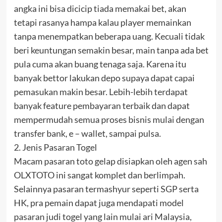
angka ini bisa dicicip tiada memakai bet, akan
tetapi rasanya hampa kalau player memainkan
tanpa menempatkan beberapa uang. Kecuali tidak
beri keuntungan semakin besar, main tanpa ada bet
pula cuma akan buang tenaga saja. Karena itu
banyak bettor lakukan depo supaya dapat capai
pemasukan makin besar. Lebih-lebih terdapat
banyak feature pembayaran terbaik dan dapat
mempermudah semua proses bisnis mulai dengan
transfer bank, e – wallet, sampai pulsa.
2. Jenis Pasaran Togel
Macam pasaran toto gelap disiapkan oleh agen sah
OLXTOTO ini sangat komplet dan berlimpah.
Selainnya pasaran termashyur seperti SGP serta
HK, pra pemain dapat juga mendapati model
pasaran judi togel yang lain mulai ari Malaysia,