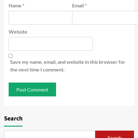
Name
*
Email
*
Website
Save my name, email, and website in this browser for
the next time I comment.
Search
Search