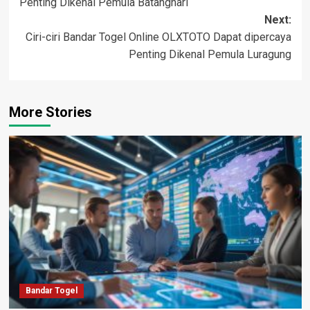
Penting Dikenal Pemula Batanghari
Next:
Ciri-ciri Bandar Togel Online OLXTOTO Dapat dipercaya
Penting Dikenal Pemula Luragung
More Stories
Bandar Togel