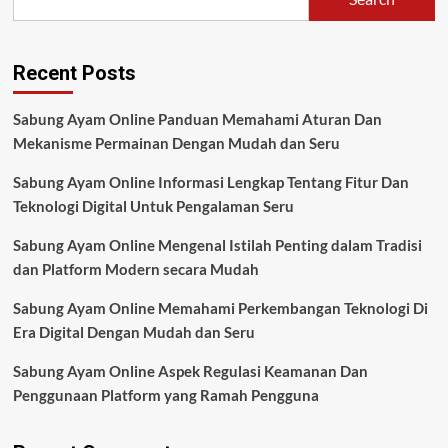
Recent Posts
Sabung Ayam Online Panduan Memahami Aturan Dan
Mekanisme Permainan Dengan Mudah dan Seru
Sabung Ayam Online Informasi Lengkap Tentang Fitur Dan
Teknologi Digital Untuk Pengalaman Seru
Sabung Ayam Online Mengenal Istilah Penting dalam Tradisi
dan Platform Modern secara Mudah
Sabung Ayam Online Memahami Perkembangan Teknologi Di
Era Digital Dengan Mudah dan Seru
Sabung Ayam Online Aspek Regulasi Keamanan Dan
Penggunaan Platform yang Ramah Pengguna