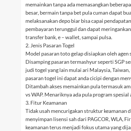
memainkan tanpa ada memasangkan beberapa u
besar, bermain tanpa bet pula cuman dapat bua
melaksanakan depo biar bisa capai pendapatan 
pembayaran terunggul dan dapat meringankan s
transfer bank, e – wallet, sampai pulsa.
2. Jenis Pasaran Togel
Model pasaran toto gelap disiapkan oleh agen
Disamping pasaran termashyur seperti SGP ser
judi togel yang lain mulai ari Malaysia, Taiw
pasaran togel ini dapat anda cicipi dengan me
Ditambah akses memainkan pula termasuk amat
vs WAP. Menariknya ada pula program spesial 
3. Fitur Keamanan
Tidak usah mencurigakan struktur keamanan 
menyimpan lisensi sah dari PAGCOR, WLA, First
keamanan terus menjadi fokus utama yang dija