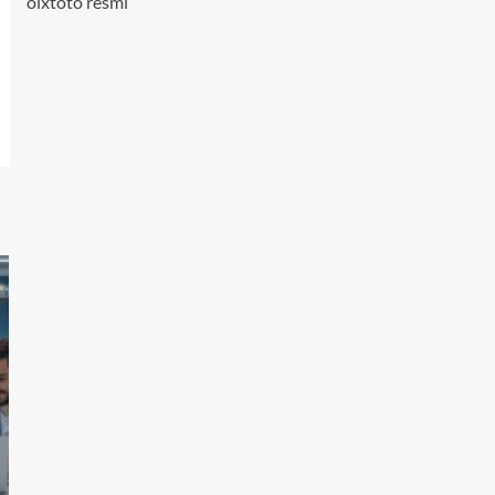
olxtoto resmi