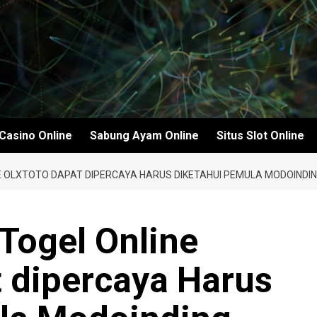
Casino Online
Sabung Ayam Online
Situs Slot Online
INE OLXTOTO DAPAT DIPERCAYA HARUS DIKETAHUI PEMULA MODOINDI
 Togel Online
dipercaya Harus