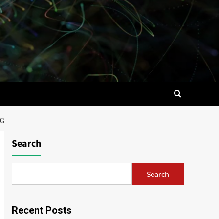
NG
Search
Search
Recent Posts