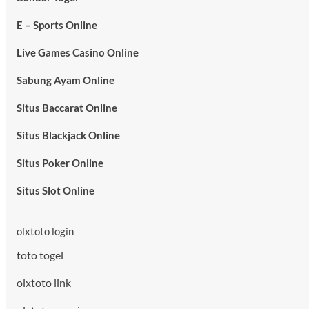
E – Sports Online
Live Games Casino Online
Sabung Ayam Online
Situs Baccarat Online
Situs Blackjack Online
Situs Poker Online
Situs Slot Online
olxtoto login
toto togel
olxtoto link