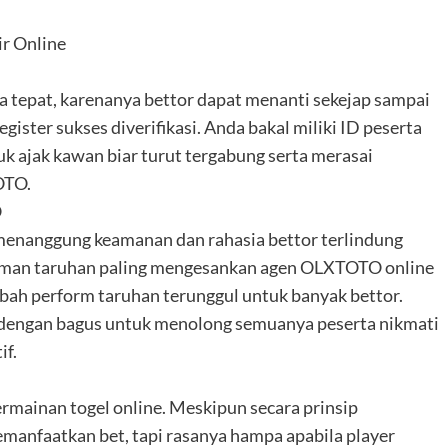
ir Online
ra tepat, karenanya bettor dapat menanti sekejap sampai
gister sukses diverifikasi. Anda bakal miliki ID peserta
uk ajak kawan biar turut tergabung serta merasai
OTO.
O
 menanggung keamanan dan rahasia bettor terlindung
laman taruhan paling mengesankan agen OLXTOTO online
mbah perform taruhan terunggul untuk banyak bettor.
n dengan bagus untuk menolong semuanya peserta nikmati
if.
 permainan togel online. Meskipun secara prinsip
memanfaatkan bet, tapi rasanya hampa apabila player