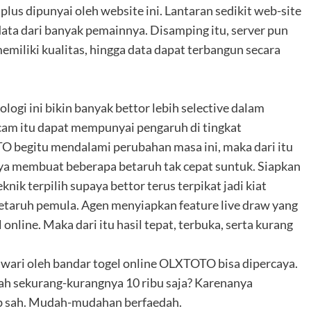
 plus dipunyai oleh website ini. Lantaran sedikit web-site
ata dari banyak pemainnya. Disamping itu, server pun
iliki kualitas, hingga data dapat terbangun secara
ogi ini bikin banyak bettor lebih selective dalam
cam itu dapat mempunyai pengaruh di tingkat
O begitu mendalami perubahan masa ini, maka dari itu
ya membuat beberapa betaruh tak cepat suntuk. Siapkan
nik terpilih supaya bettor terus terpikat jadi kiat
etaruh pemula. Agen menyiapkan feature live draw yang
online. Maka dari itu hasil tepat, terbuka, serta kurang
itawari oleh bandar togel online OLXTOTO bisa dipercaya.
h sekurang-kurangnya 10 ribu saja? Karenanya
eb sah. Mudah-mudahan berfaedah.