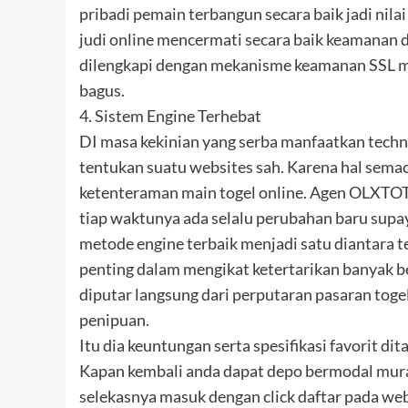
pribadi pemain terbangun secara baik jadi nilai
judi online mencermati secara baik keamanan d
dilengkapi dengan mekanisme keamanan SSL mem
bagus.
4. Sistem Engine Terhebat
DI masa kekinian yang serba manfaatkan technol
tentukan suatu websites sah. Karena hal sema
ketenteraman main togel online. Agen OLXTOT
tiap waktunya ada selalu perubahan baru supa
metode engine terbaik menjadi satu diantara tek
penting dalam mengikat ketertarikan banyak b
diputar langsung dari perputaran pasaran togel 
penipuan.
Itu dia keuntungan serta spesifikasi favorit d
Kapan kembali anda dapat depo bermodal mura
selekasnya masuk dengan click daftar pada w