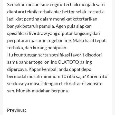
Sediakan mekanisme engine terbaik menjadi satu
diantara teknik terbaik biar bettor selalu tertarik
jadi kiat penting dalam mengikat ketertarikan
banyak betaruh pemula. Agen pula siapkan
spesifikasi live draw yang diputar langsung dari
perputaran pasaran togel online. Maka hasil tepat,
terbuka, dan kurang penipuan.
Itu keuntungan serta spesifikasi favorit disodori
sama bandar togel online OLXTOTO paling
dipercaya. Kapan kembali anda dapat depo
bermodal murah minimum 10 ribu saja? Karena itu
selekasnya masuk dengan click daftar di website
sah. Mudah-mudahan berguna.
Post
Previous: