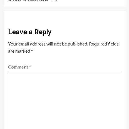
Leave a Reply
Your email address will not be published.
Required fields
are marked
*
Comment
*