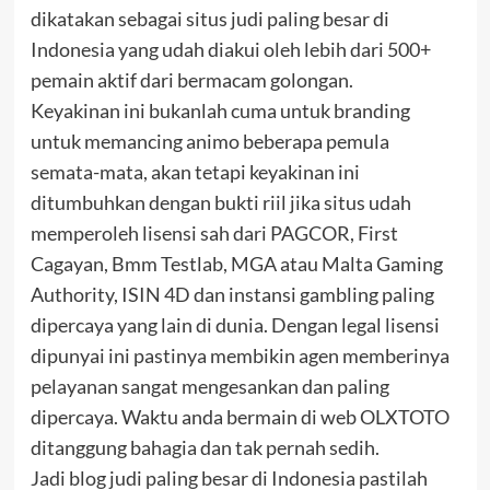
dikatakan sebagai situs judi paling besar di
Indonesia yang udah diakui oleh lebih dari 500+
pemain aktif dari bermacam golongan.
Keyakinan ini bukanlah cuma untuk branding
untuk memancing animo beberapa pemula
semata-mata, akan tetapi keyakinan ini
ditumbuhkan dengan bukti riil jika situs udah
memperoleh lisensi sah dari PAGCOR, First
Cagayan, Bmm Testlab, MGA atau Malta Gaming
Authority, ISIN 4D dan instansi gambling paling
dipercaya yang lain di dunia. Dengan legal lisensi
dipunyai ini pastinya membikin agen memberinya
pelayanan sangat mengesankan dan paling
dipercaya. Waktu anda bermain di web OLXTOTO
ditanggung bahagia dan tak pernah sedih.
Jadi blog judi paling besar di Indonesia pastilah