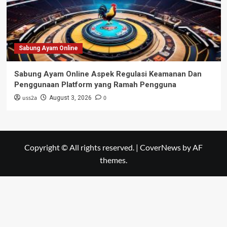
Sabung Ayam Online
Sabung Ayam Online Aspek Regulasi Keamanan Dan
Penggunaan Platform yang Ramah Pengguna
uss2a
0
August 3, 2026
Copyright © All rights reserved.
|
CoverNews
by AF
themes.