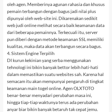
oleh agen. Memberinya agunan rahasia dan khusus
pemain terbangun dengan bagus jadi nilai plus
dipunyai oleh web-site ini. Dikarenakan sedikit
web judi online melihat secara baik keamanan data
dari beberapa pemainnya. Terkecuali itu, server
pun diberi dengan metode keamanan SSL memiliki
kualitas, maka data akan terbangun secara bagus.
4. Sistem Engine Terpilih
DI kurun kekinian yang serba menggunakan
tehnologi ini bikin banyak bettor lebih hati-hati
dalam memastikan suatu websites sah. Karena hal
semacam itu akan mempunyai pengaruh di tingkat
keamanan main togel online. Agen OLXTOTO
benar-benar menyadari perubahan masa ini,
hingga tiap-tiap waktunya terus ada perubahan
anyar biar bikin banyak betaruh tak cepat jemu.