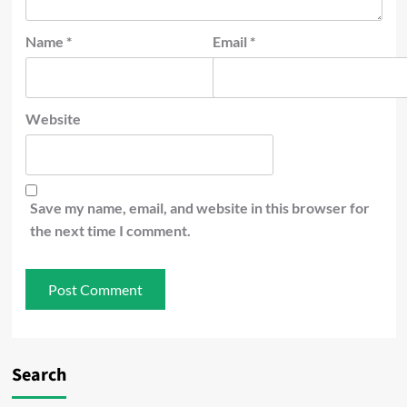
Name
*
Email
*
Website
Save my name, email, and website in this browser for
the next time I comment.
Search