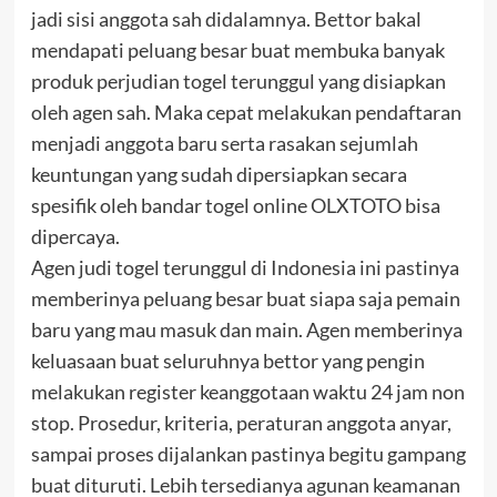
jadi sisi anggota sah didalamnya. Bettor bakal
mendapati peluang besar buat membuka banyak
produk perjudian togel terunggul yang disiapkan
oleh agen sah. Maka cepat melakukan pendaftaran
menjadi anggota baru serta rasakan sejumlah
keuntungan yang sudah dipersiapkan secara
spesifik oleh bandar togel online OLXTOTO bisa
dipercaya.
Agen judi togel terunggul di Indonesia ini pastinya
memberinya peluang besar buat siapa saja pemain
baru yang mau masuk dan main. Agen memberinya
keluasaan buat seluruhnya bettor yang pengin
melakukan register keanggotaan waktu 24 jam non
stop. Prosedur, kriteria, peraturan anggota anyar,
sampai proses dijalankan pastinya begitu gampang
buat dituruti. Lebih tersedianya agunan keamanan