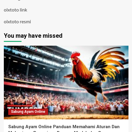
olxtoto link
olxtoto resmi
You may have missed
Sabung Ayam Online
Sabung Ayam Online Panduan Memahami Aturan Dan