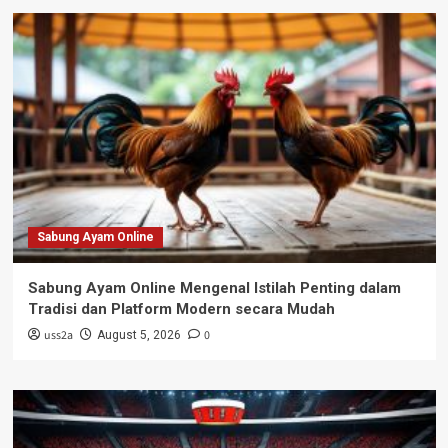
Sabung Ayam Online
Sabung Ayam Online Mengenal Istilah Penting dalam
Tradisi dan Platform Modern secara Mudah
uss2a
0
August 5, 2026