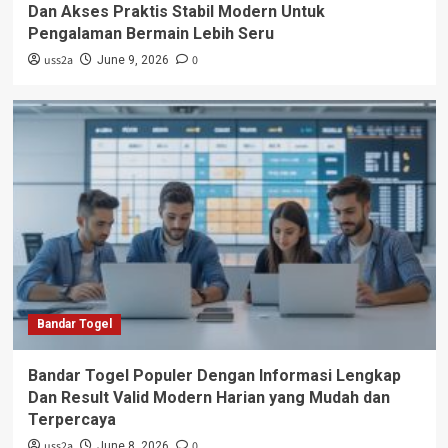
Dan Akses Praktis Stabil Modern Untuk
Pengalaman Bermain Lebih Seru
uss2a
0
June 9, 2026
Bandar Togel
Bandar Togel Populer Dengan Informasi Lengkap
Dan Result Valid Modern Harian yang Mudah dan
Terpercaya
uss2a
0
June 8, 2026