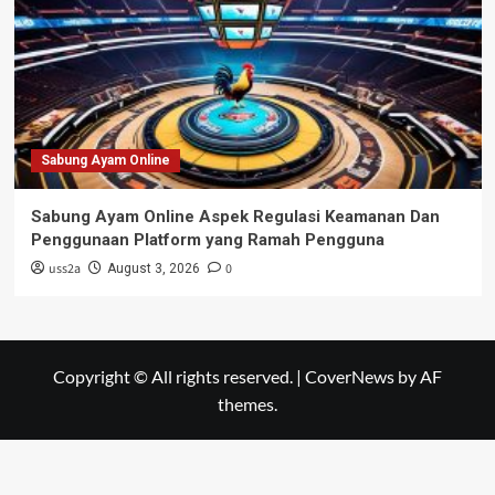
Sabung Ayam Online
Sabung Ayam Online Aspek Regulasi Keamanan Dan
Penggunaan Platform yang Ramah Pengguna
uss2a
0
August 3, 2026
Copyright © All rights reserved.
|
CoverNews
by AF
themes.