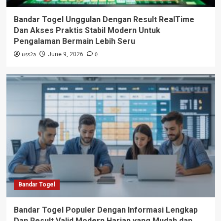
Bandar Togel Unggulan Dengan Result RealTime
Dan Akses Praktis Stabil Modern Untuk
Pengalaman Bermain Lebih Seru
uss2a
0
June 9, 2026
Bandar Togel
Bandar Togel Populer Dengan Informasi Lengkap
Dan Result Valid Modern Harian yang Mudah dan