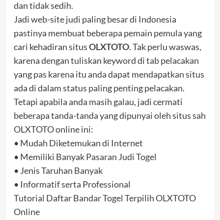
dan tidak sedih.
Jadi web-site judi paling besar di Indonesia
pastinya membuat beberapa pemain pemula yang
cari kehadiran situs
OLXTOTO
. Tak perlu waswas,
karena dengan tuliskan keyword di tab pelacakan
yang pas karena itu anda dapat mendapatkan situs
ada di dalam status paling penting pelacakan.
Tetapi apabila anda masih galau, jadi cermati
beberapa tanda-tanda yang dipunyai oleh situs sah
OLXTOTO online ini:
• Mudah Diketemukan di Internet
• Memiliki Banyak Pasaran Judi Togel
• Jenis Taruhan Banyak
• Informatif serta Professional
Tutorial Daftar Bandar Togel Terpilih OLXTOTO
Online