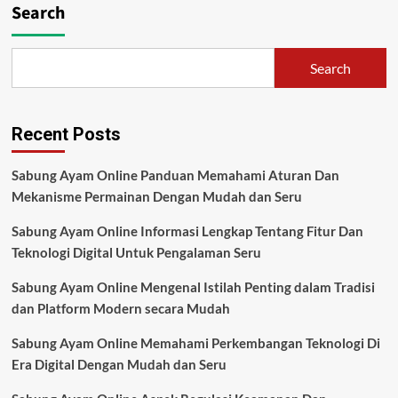
Search
Search
Recent Posts
Sabung Ayam Online Panduan Memahami Aturan Dan
Mekanisme Permainan Dengan Mudah dan Seru
Sabung Ayam Online Informasi Lengkap Tentang Fitur Dan
Teknologi Digital Untuk Pengalaman Seru
Sabung Ayam Online Mengenal Istilah Penting dalam Tradisi
dan Platform Modern secara Mudah
Sabung Ayam Online Memahami Perkembangan Teknologi Di
Era Digital Dengan Mudah dan Seru