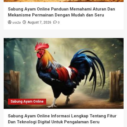
Sabung Ayam Online Panduan Memahami Aturan Dan
Mekanisme Permainan Dengan Mudah dan Seru
uss2a
0
August 7, 2026
Sabung Ayam Online
Sabung Ayam Online Informasi Lengkap Tentang Fitur
Dan Teknologi Digital Untuk Pengalaman Seru