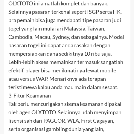
OLXTOTO ini amatlah komplet dan banyak.
Selainnya pasaran terkenal seperti SGP serta HK,
pra pemain bisa juga mendapati tipe pasaran judi
togel yang lain mulai ari Malaysia, Taiwan,
Cambodia, Macau, Sydney, dan sebagainya. Model
pasaran togel ini dapat anda rasakan dengan
mempersiapkan dana sedikitnya 10 ribu saja.
Lebih-lebih akses memainkan termasuk sangatlah
efektif, player bisa menikmatinya lewat mobile
atau versus WAP. Menariknya ada terapan
teristimewa kalau anda mau main dalam sesaat.
3. Fitur Keamanan
Tak perlu mencurigakan skema keamanan dipakai
oleh agen OLXTOTO. Selainnya udah menyimpan
lisensi sah dari PAGCOR, WLA, First Cagayan,
serta organisasi gambling dunia yang lain,