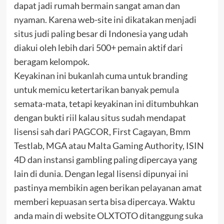
dapat jadi rumah bermain sangat aman dan
nyaman. Karena web-site ini dikatakan menjadi
situs judi paling besar di Indonesia yang udah
diakui oleh lebih dari 500+ pemain aktif dari
beragam kelompok.
Keyakinan ini bukanlah cuma untuk branding
untuk memicu ketertarikan banyak pemula
semata-mata, tetapi keyakinan ini ditumbuhkan
dengan bukti riil kalau situs sudah mendapat
lisensi sah dari PAGCOR, First Cagayan, Bmm
Testlab, MGA atau Malta Gaming Authority, ISIN
4D dan instansi gambling paling dipercaya yang
lain di dunia. Dengan legal lisensi dipunyai ini
pastinya membikin agen berikan pelayanan amat
memberi kepuasan serta bisa dipercaya. Waktu
anda main di website OLXTOTO ditanggung suka