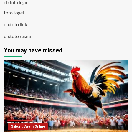
olxtoto login
toto togel
olxtoto link
olxtoto resmi
You may have missed
Sabung Ayam Online