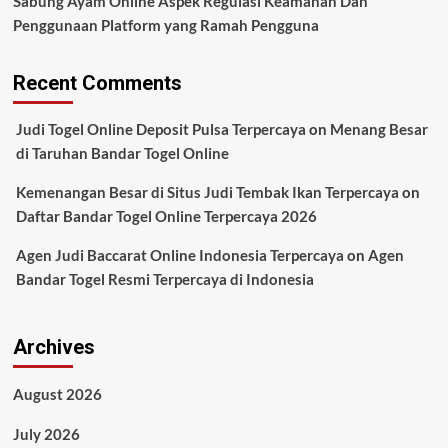
Sabung Ayam Online Aspek Regulasi Keamanan Dan
Penggunaan Platform yang Ramah Pengguna
Recent Comments
Judi Togel Online Deposit Pulsa Terpercaya
on
Menang Besar
di Taruhan Bandar Togel Online
Kemenangan Besar di Situs Judi Tembak Ikan Terpercaya
on
Daftar Bandar Togel Online Terpercaya 2026
Agen Judi Baccarat Online Indonesia Terpercaya
on
Agen
Bandar Togel Resmi Terpercaya di Indonesia
Archives
August 2026
July 2026