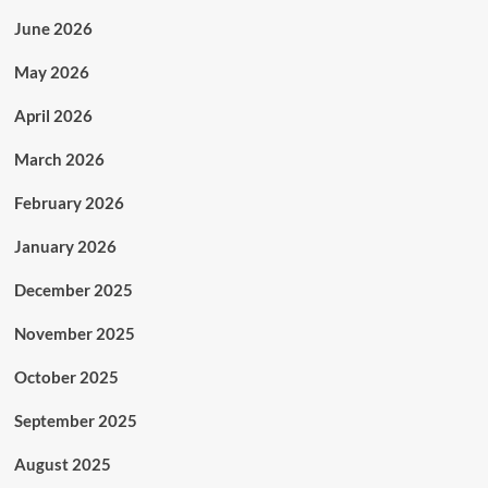
June 2026
May 2026
April 2026
March 2026
February 2026
January 2026
December 2025
November 2025
October 2025
September 2025
August 2025