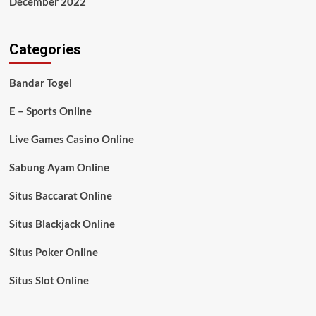
December 2022
Categories
Bandar Togel
E – Sports Online
Live Games Casino Online
Sabung Ayam Online
Situs Baccarat Online
Situs Blackjack Online
Situs Poker Online
Situs Slot Online