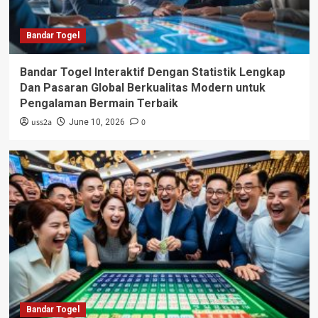
Bandar Togel
Bandar Togel Interaktif Dengan Statistik Lengkap
Dan Pasaran Global Berkualitas Modern untuk
Pengalaman Bermain Terbaik
uss2a
0
June 10, 2026
Bandar Togel