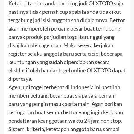
Ketahui tanda-tanda dari blog judi OLXTOTO saja
pastinya tidak pernah cup apabila anda tidak ikut
tergabung jadi sisi anggota sah didalamnya. Bettor
akan memperoleh peluang besar buat terhubung
banyak produk perjudian togel terunggul yang
disajikan oleh agen sah. Maka segera kerjakan
register selaku anggota baru serta cicipi beberapa
keuntungan yang sudah dipersiapkan secara
eksklusif oleh bandar togel online OLXTOTO dapat
dipercaya.
Agen judi togel terhebat di Indonesia ini pastilah
memberi peluang besar buat siapa saja pemain
baru yang pengin masuk serta main. Agen berikan
keringanan buat semua bettor yang ingin kerjakan
pendaftaran keanggotaan waktu 24 jam non stop.
Sistem, kriteria, ketetapan anggota baru, sampai