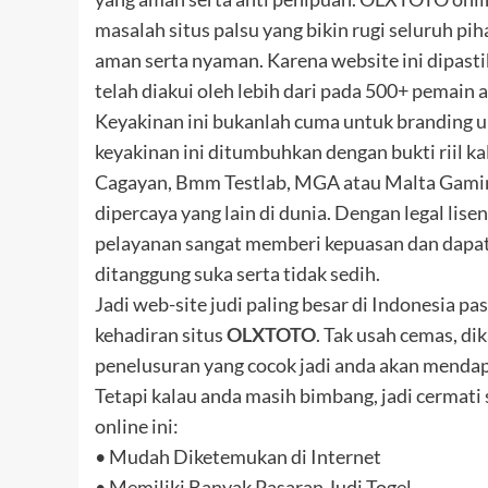
masalah situs palsu yang bikin rugi seluruh p
aman serta nyaman. Karena website ini dipastik
telah diakui oleh lebih dari pada 500+ pemain a
Keyakinan ini bukanlah cuma untuk branding 
keyakinan ini ditumbuhkan dengan bukti riil ka
Cagayan, Bmm Testlab, MGA atau Malta Gaming
dipercaya yang lain di dunia. Dengan legal lise
pelayanan sangat memberi kepuasan dan dapa
ditanggung suka serta tidak sedih.
Jadi web-site judi paling besar di Indonesia 
kehadiran situs
OLXTOTO
. Tak usah cemas, d
penelusuran yang cocok jadi anda akan mendapa
Tetapi kalau anda masih bimbang, jadi cermati 
online ini:
• Mudah Diketemukan di Internet
• Memiliki Banyak Pasaran Judi Togel