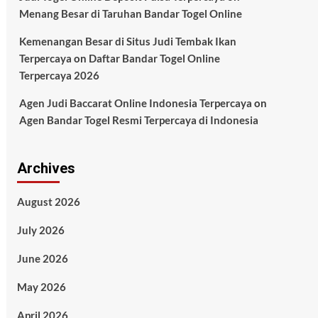
Menang Besar di Taruhan Bandar Togel Online
Kemenangan Besar di Situs Judi Tembak Ikan
Terpercaya
on
Daftar Bandar Togel Online
Terpercaya 2026
Agen Judi Baccarat Online Indonesia Terpercaya
on
Agen Bandar Togel Resmi Terpercaya di Indonesia
Archives
August 2026
July 2026
June 2026
May 2026
April 2026