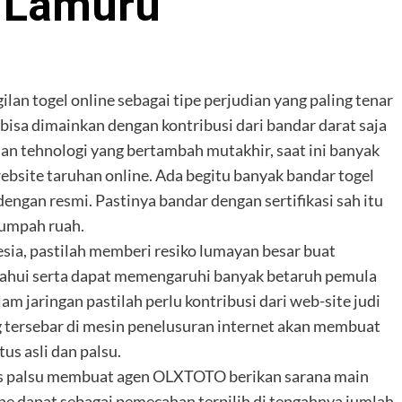
 Lamuru
ilan togel online sebagai tipe perjudian yang paling tenar
bisa dimainkan dengan kontribusi dari bandar darat saja
an tehnologi yang bertambah mutakhir, saat ini banyak
 website taruhan online. Ada begitu banyak bandar togel
dengan resmi. Pastinya bandar dengan sertifikasi sah itu
tumpah ruah.
sia, pastilah memberi resiko lumayan besar buat
etahui serta dapat memengaruhi banyak betaruh pemula
m jaringan pastilah perlu kontribusi dari web-site judi
ng tersebar di mesin penelusuran internet akan membuat
s asli dan palsu.
tus palsu membuat agen OLXTOTO berikan sarana main
e dapat sebagai pemecahan terpilih di tengahnya jumlah