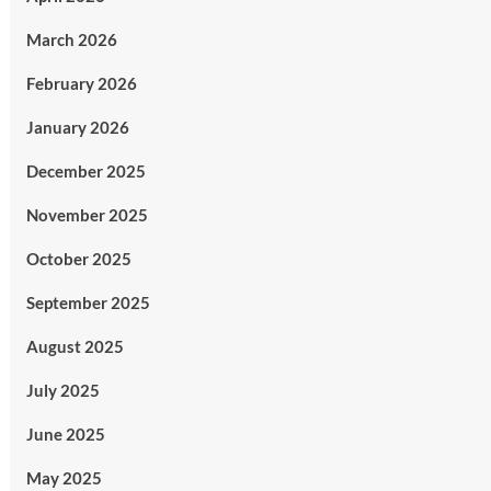
March 2026
February 2026
January 2026
December 2025
November 2025
October 2025
September 2025
August 2025
July 2025
June 2025
May 2025