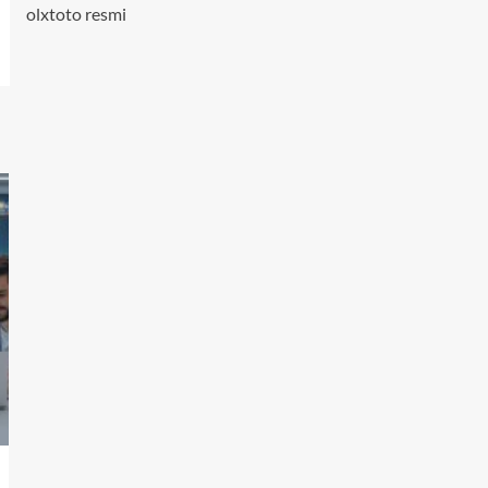
olxtoto resmi