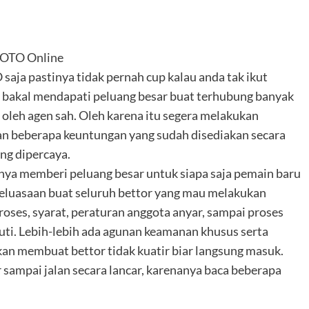
TOTO Online
aja pastinya tidak pernah cup kalau anda tak ikut
or bakal mendapati peluang besar buat terhubung banyak
 oleh agen sah. Oleh karena itu segera melakukan
an beberapa keuntungan yang sudah disediakan secara
ng dipercaya.
tinya memberi peluang besar untuk siapa saja pemain baru
keluasaan buat seluruh bettor yang mau melakukan
roses, syarat, peraturan anggota anyar, sampai proses
uti. Lebih-lebih ada agunan keamanan khusus serta
akan membuat bettor tidak kuatir biar langsung masuk.
sampai jalan secara lancar, karenanya baca beberapa