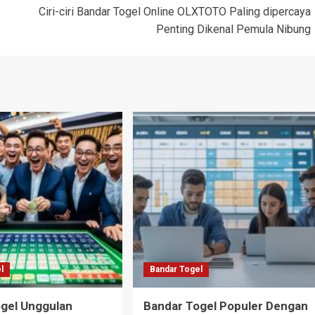
Ciri-ciri Bandar Togel Online OLXTOTO Paling dipercaya
Penting Dikenal Pemula Nibung
l
Bandar Togel
gel Unggulan
Bandar Togel Populer Dengan