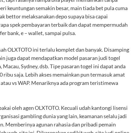
ri keuntungan semakin besar, main tiada bet pula cuma
yak bettor melaksanakan depo supaya bisa capai
berapa spek pembayaran terbaik dan dapat mempermudah
r bank, e – wallet, sampai pulsa.
 sah OLXTOTO ini terlalu komplet dan banyak. Disamping
ain juga dapat mendapatkan model pasaran judi togel
, Macau, Sydney, dsb. Tipe pasaran togel ini dapat anda
 ribu saja. Lebih akses memainkan pun termasuk amat
le atau vs WAP. Menariknya ada program teristimewa
akai oleh agen OLXTOTO. Kecuali udah kantongi lisensi
ganisasi gambling dunia yang lain, keamanan selalu jadi
en. Memberinya agunan rahasia dan pribadi pemain
leh web-site ini. Dikarenakan sedikit web-site judi online