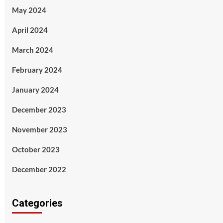
May 2024
April 2024
March 2024
February 2024
January 2024
December 2023
November 2023
October 2023
December 2022
Categories