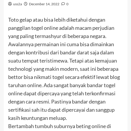
uss2a
December 14, 2022
0
Toto gelap atau bisa lebih diketahui dengan
panggilan togel online adalah macam perjudian
yang paling termashyur di beberapa negara.
Awalannya permainan ini cuma bisa dimainkan
dengan kontribusi dari bandar darat saja dalam
suatu tempat teristimewa. Tetapi atas kemajuan
technologi yang makin modern, saat ini beberapa
bettor bisa nikmati togel secara efektif lewat blog
taruhan online. Ada sangat banyak bandar togel
online dapat dipercaya yang telah terkonfirmasi
dengan cara resmi. Pastinya bandar dengan
sertifikasi sah itu dapat dipercayai dan sanggup
kasih keuntungan meluap.
Bertambah tumbuh suburnya beting online di