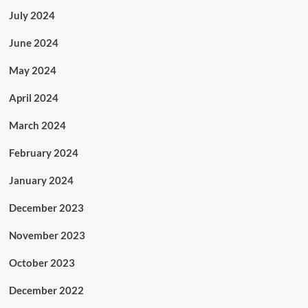
July 2024
June 2024
May 2024
April 2024
March 2024
February 2024
January 2024
December 2023
November 2023
October 2023
December 2022