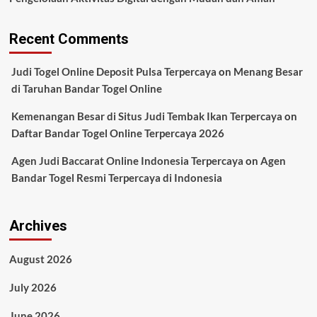
Recent Comments
Judi Togel Online Deposit Pulsa Terpercaya
on
Menang Besar
di Taruhan Bandar Togel Online
Kemenangan Besar di Situs Judi Tembak Ikan Terpercaya
on
Daftar Bandar Togel Online Terpercaya 2026
Agen Judi Baccarat Online Indonesia Terpercaya
on
Agen
Bandar Togel Resmi Terpercaya di Indonesia
Archives
August 2026
July 2026
June 2026