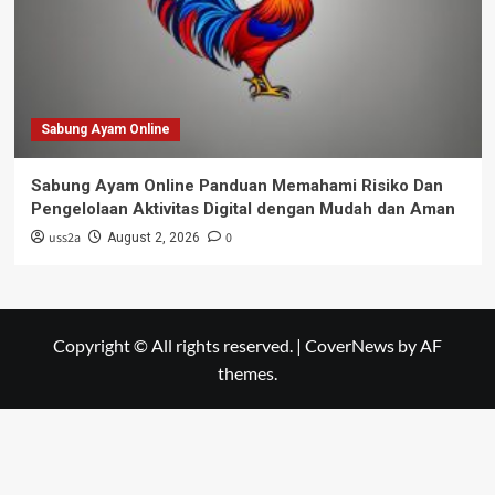
Sabung Ayam Online
Sabung Ayam Online Panduan Memahami Risiko Dan
Pengelolaan Aktivitas Digital dengan Mudah dan Aman
uss2a
0
August 2, 2026
Copyright © All rights reserved.
|
CoverNews
by AF
themes.