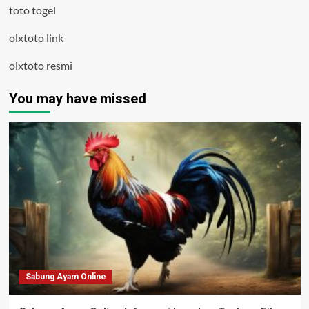
toto togel
olxtoto link
olxtoto resmi
You may have missed
Sabung Ayam Online