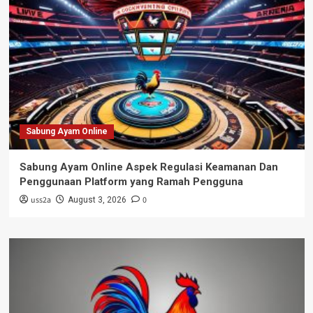
Sabung Ayam Online
Sabung Ayam Online Aspek Regulasi Keamanan Dan
Penggunaan Platform yang Ramah Pengguna
uss2a
0
August 3, 2026