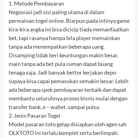
1. Metode Pembayaran
Negosiasi jadi sisi paling utama di dalam
permainan togel online. Biarpun pada intinya game
kira-kira angka ini bisa dicicip tiada memanfaatkan
bet, tapi rasanya hampa bila player memainkan
tanpa ada menempatkan beberapa uang.
Disamping tidak beri keuntungan makin besar,
main tanpa ada bet pula cuman dapat buang
tenaga saja. Jadi banyak bettor kerjakan depo
supaya bisa capai pemasukan semakin besar. Lebih
ada beberapa spek pembayaran terbaik dan dapat
membantu seluruhnya proses bisnis mulai dengan
transfer bank, e – wallet, sampai pulsa.
2. Jenis Pasaran Togel
Model pasaran toto gelap disiapkan oleh agen sah
OLXTOTO ini terlalu komplet serta berlimpah.