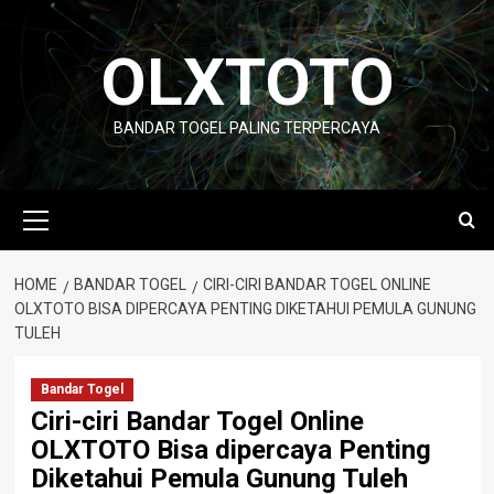
Skip
to
OLXTOTO
content
BANDAR TOGEL PALING TERPERCAYA
Primary
Menu
HOME
BANDAR TOGEL
CIRI-CIRI BANDAR TOGEL ONLINE
OLXTOTO BISA DIPERCAYA PENTING DIKETAHUI PEMULA GUNUNG
TULEH
Bandar Togel
Ciri-ciri Bandar Togel Online
OLXTOTO Bisa dipercaya Penting
Diketahui Pemula Gunung Tuleh