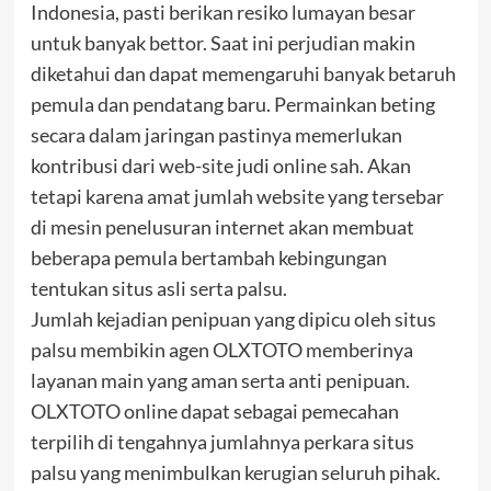
Indonesia, pasti berikan resiko lumayan besar
untuk banyak bettor. Saat ini perjudian makin
diketahui dan dapat memengaruhi banyak betaruh
pemula dan pendatang baru. Permainkan beting
secara dalam jaringan pastinya memerlukan
kontribusi dari web-site judi online sah. Akan
tetapi karena amat jumlah website yang tersebar
di mesin penelusuran internet akan membuat
beberapa pemula bertambah kebingungan
tentukan situs asli serta palsu.
Jumlah kejadian penipuan yang dipicu oleh situs
palsu membikin agen OLXTOTO memberinya
layanan main yang aman serta anti penipuan.
OLXTOTO online dapat sebagai pemecahan
terpilih di tengahnya jumlahnya perkara situs
palsu yang menimbulkan kerugian seluruh pihak.