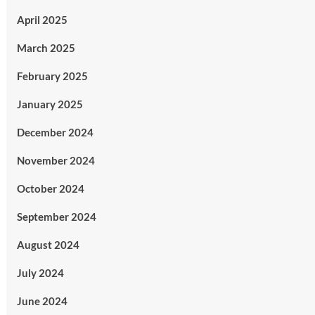
April 2025
March 2025
February 2025
January 2025
December 2024
November 2024
October 2024
September 2024
August 2024
July 2024
June 2024