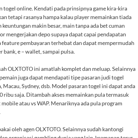
n togel online. Kendati pada prinsipnya game kira-kira
 akan tetapi rasanya hampa kalau player memainkan tiada
h keuntungan makin besar, main tanpa ada bet cuman
ttor mengerjakan depo supaya dapat capai pendapatan
a feature pembayaran terhebat dan dapat mempermudah
 bank, e – wallet, sampai pulsa.
 sah OLXTOTO ini amatlah komplet dan meluap. Selainnya
pemain juga dapat mendapati tipe pasaran judi togel
, Macau, Sydney, dsb. Model pasaran togel ini dapat anda
 ribu saja. Ditambah akses memainkan pula termasuk
at mobile atau vs WAP. Menariknya ada pula program
.
pakai oleh agen OLXTOTO. Selainnya sudah kantongi
dan organisasi gambling dunia yang lain, keamanan terus