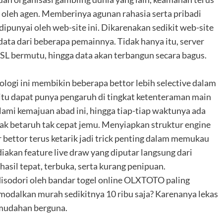
s oleh agen. Memberinya agunan rahasia serta pribadi
dipunyai oleh web-site ini. Dikarenakan sedikit web-site
data dari beberapa pemainnya. Tidak hanya itu, server
L bermutu, hingga data akan terbangun secara bagus.
logi ini membikin beberapa bettor lebih selective dalam
 itu dapat punya pengaruh di tingkat ketenteraman main
mi kemajuan abad ini, hingga tiap-tiap waktunya ada
k betaruh tak cepat jemu. Menyiapkan struktur engine
ar bettor terus ketarik jadi trick penting dalam memukau
akan feature live draw yang diputar langsung dari
hasil tepat, terbuka, serta kurang penipuan.
 disodori oleh bandar togel online OLXTOTO paling
modalkan murah sedikitnya 10 ribu saja? Karenanya lekas
-mudahan berguna.