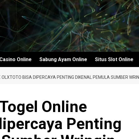
Casino Online
Sabung Ayam Online
Situs Slot Online
NE OLXTOTO BISA DIPERCAYA PENTING DIKENAL PEMULA SUMBER WRIN
 Togel Online
ipercaya Penting