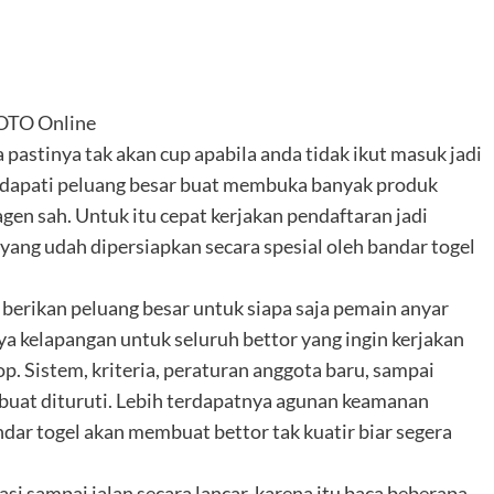
OTO Online
 pastinya tak akan cup apabila anda tidak ikut masuk jadi
endapati peluang besar buat membuka banyak produk
agen sah. Untuk itu cepat kerjakan pendaftaran jadi
yang udah dipersiapkan secara spesial oleh bandar togel
ya berikan peluang besar untuk siapa saja pemain anyar
 kelapangan untuk seluruh bettor yang ingin kerjakan
. Sistem, kriteria, peraturan anggota baru, sampai
 buat dituruti. Lebih terdapatnya agunan keamanan
ndar togel akan membuat bettor tak kuatir biar segera
 sampai jalan secara lancar, karena itu baca beberapa