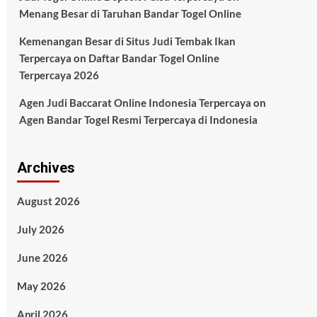
Menang Besar di Taruhan Bandar Togel Online
Kemenangan Besar di Situs Judi Tembak Ikan
Terpercaya
on
Daftar Bandar Togel Online
Terpercaya 2026
Agen Judi Baccarat Online Indonesia Terpercaya
on
Agen Bandar Togel Resmi Terpercaya di Indonesia
Archives
August 2026
July 2026
June 2026
May 2026
April 2026