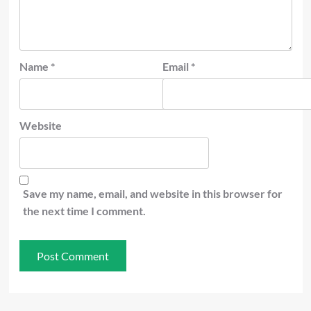
Name
*
Email
*
Website
Save my name, email, and website in this browser for
the next time I comment.