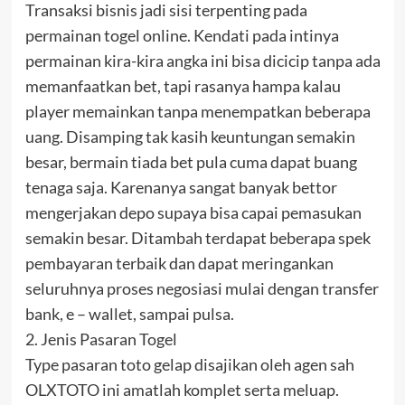
Transaksi bisnis jadi sisi terpenting pada
permainan togel online. Kendati pada intinya
permainan kira-kira angka ini bisa dicicip tanpa ada
memanfaatkan bet, tapi rasanya hampa kalau
player memainkan tanpa menempatkan beberapa
uang. Disamping tak kasih keuntungan semakin
besar, bermain tiada bet pula cuma dapat buang
tenaga saja. Karenanya sangat banyak bettor
mengerjakan depo supaya bisa capai pemasukan
semakin besar. Ditambah terdapat beberapa spek
pembayaran terbaik dan dapat meringankan
seluruhnya proses negosiasi mulai dengan transfer
bank, e – wallet, sampai pulsa.
2. Jenis Pasaran Togel
Type pasaran toto gelap disajikan oleh agen sah
OLXTOTO ini amatlah komplet serta meluap.