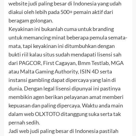
website judi paling besar di Indonesia yang udah
diakui oleh lebih pada 500+ pemain aktif dari
beragam golongan.
Keyakinan ini bukanlah cuma untuk branding
untuk memancing minat beberapa pemula semata-
mata, tapi keyakinan ini ditumbuhkan dengan
bukti riil kalau situs sudah mendapati lisensi sah
dari PAGCOR, First Cagayan, Bmm Testlab, MGA
atau Malta Gaming Authority, ISIN 4D serta
instansi gambling dapat dipercaya yang lain di
dunia. Dengan legal lisensi dipunyai ini pastinya
membikin agen berikan pelayanan amat memberi
kepuasan dan paling dipercaya. Waktu anda main
dalam web OLXTOTO ditanggung suka serta tak
pernah sedih.
Jadi web judi paling besar di Indonesia pastilah