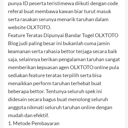
punya ID peserta teristimewa diikuti dengan code
referal buat membawa kawan biar turut masuk
serta rasakan serunya menarik taruhan dalam
website OLXTOTO.
Feature Teratas Dipunyai Bandar Togel OLXTOTO
Blog judi paling besar ini bukanlah cuma jamin
keamanan serta rahasia bettor terjaga secara baik
saja, selainnya berikan pengalaman taruhan sangat
memberikan kepuasan agen OLXTOTO online pula
sediakan feature teratas terpilih serta bisa
menaikkan perform taruhan terhebat buat
beberapa bettor. Tentunya seluruh spek ini
didesain secara bagus buat menolong seluruh
anggota nikmati seluruh taruhan online dengan
mudah dan efektif.
1. Metode Pembayaran