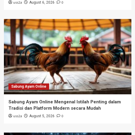
uss2a
0
August 6, 2026
Sabung Ayam Online
Sabung Ayam Online Mengenal Istilah Penting dalam
Tradisi dan Platform Modern secara Mudah
uss2a
0
August 5, 2026