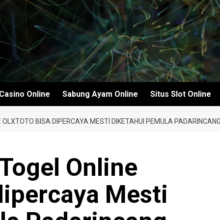
Casino Online
Sabung Ayam Online
Situs Slot Online
NE OLXTOTO BISA DIPERCAYA MESTI DIKETAHUI PEMULA PADARINCAN
 Togel Online
ipercaya Mesti