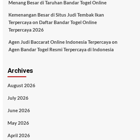
Menang Besar di Taruhan Bandar Togel Online
Kemenangan Besar di Situs Judi Tembak Ikan
Terpercaya
on
Daftar Bandar Togel Online
Terpercaya 2026
Agen Judi Baccarat Online Indonesia Terpercaya
on
Agen Bandar Togel Resmi Terpercaya di Indonesia
Archives
August 2026
July 2026
June 2026
May 2026
April 2026