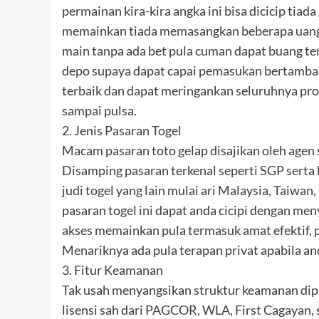
permainan kira-kira angka ini bisa dicicip tiad
memainkan tiada memasangkan beberapa uang.
main tanpa ada bet pula cuman dapat buang te
depo supaya dapat capai pemasukan bertambah
terbaik dan dapat meringankan seluruhnya proses
sampai pulsa.
2. Jenis Pasaran Togel
Macam pasaran toto gelap disajikan oleh agen
Disamping pasaran terkenal seperti SGP serta
judi togel yang lain mulai ari Malaysia, Taiw
pasaran togel ini dapat anda cicipi dengan me
akses memainkan pula termasuk amat efektif, 
Menariknya ada pula terapan privat apabila an
3. Fitur Keamanan
Tak usah menyangsikan struktur keamanan dip
lisensi sah dari PAGCOR, WLA, First Cagayan, 