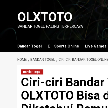
Skip
to
OLXTOTO
content
BANDAR TOGEL PALING TERPERCAYA
Bandar Togel
E – Sports Online
Live Games 
HOME
BANDAR TOGEL
CIRI-CIRI BANDAR TOGEL ONLI
Bandar Togel
Ciri-ciri Bandar
OLXTOTO Bisa d