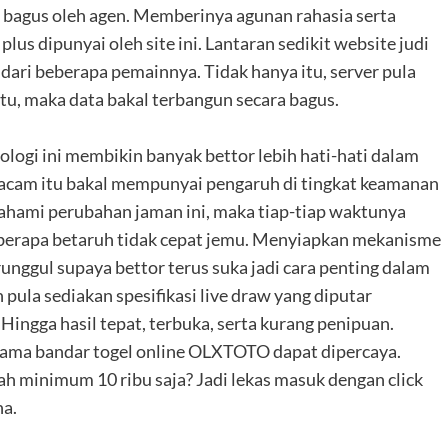
n bagus oleh agen. Memberinya agunan rahasia serta
plus dipunyai oleh site ini. Lantaran sedikit website judi
dari beberapa pemainnya. Tidak hanya itu, server pula
u, maka data bakal terbangun secara bagus.
logi ini membikin banyak bettor lebih hati-hati dalam
macam itu bakal mempunyai pengaruh di tingkat keamanan
ahami perubahan jaman ini, maka tiap-tiap waktunya
berapa betaruh tidak cepat jemu. Menyiapkan mekanisme
runggul supaya bettor terus suka jadi cara penting dalam
ula sediakan spesifikasi live draw yang diputar
 Hingga hasil tepat, terbuka, serta kurang penipuan.
 sama bandar togel online OLXTOTO dapat dipercaya.
 minimum 10 ribu saja? Jadi lekas masuk dengan click
a.