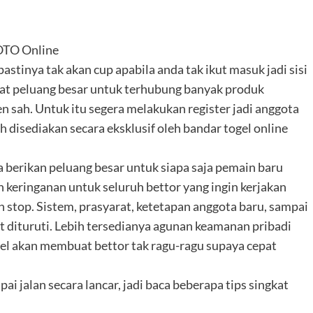
TOTO Online
astinya tak akan cup apabila anda tak ikut masuk jadi sisi
at peluang besar untuk terhubung banyak produk
en sah. Untuk itu segera melakukan register jadi anggota
 disediakan secara eksklusif oleh bandar togel online
ya berikan peluang besar untuk siapa saja pemain baru
 keringanan untuk seluruh bettor yang ingin kerjakan
stop. Sistem, prasyarat, ketetapan anggota baru, sampai
t dituruti. Lebih tersedianya agunan keamanan pribadi
gel akan membuat bettor tak ragu-ragu supaya cepat
 jalan secara lancar, jadi baca beberapa tips singkat