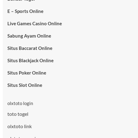
E – Sports Online
Live Games Casino Online
Sabung Ayam Online
Situs Baccarat Online
Situs Blackjack Online
Situs Poker Online
Situs Slot Online
olxtoto login
toto togel
olxtoto link