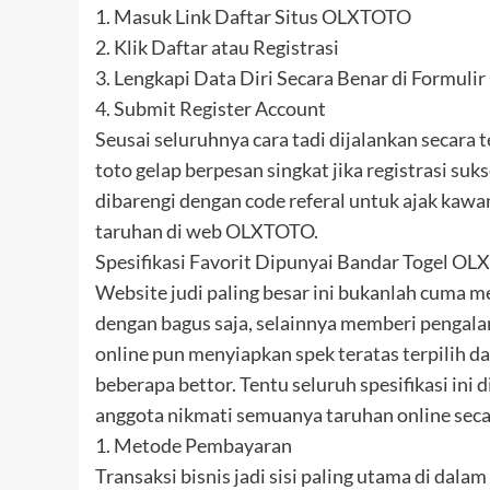
1. Masuk Link Daftar Situs OLXTOTO
2. Klik Daftar atau Registrasi
3. Lengkapi Data Diri Secara Benar di Formulir
4. Submit Register Account
Seusai seluruhnya cara tadi dijalankan secara 
toto gelap berpesan singkat jika registrasi suk
dibarengi dengan code referal untuk ajak kawa
taruhan di web OLXTOTO.
Spesifikasi Favorit Dipunyai Bandar Togel O
Website judi paling besar ini bukanlah cuma 
dengan bagus saja, selainnya memberi peng
online pun menyiapkan spek teratas terpilih 
beberapa bettor. Tentu seluruh spesifikasi i
anggota nikmati semuanya taruhan online secar
1. Metode Pembayaran
Transaksi bisnis jadi sisi paling utama di dal