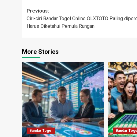
Post
Previous:
Ciri-ciri Bandar Togel Online OLXTOTO Paling diper
navigation
Harus Diketahui Pemula Rungan
More Stories
Bandar Togel
Bandar Toge