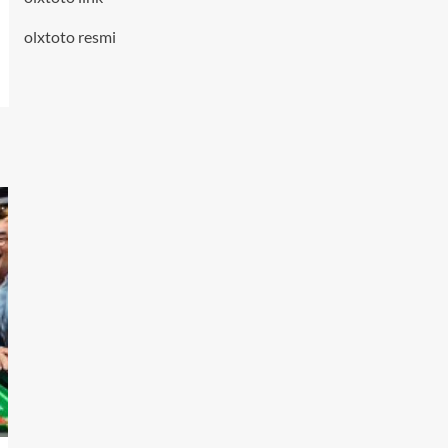
olxtoto resmi