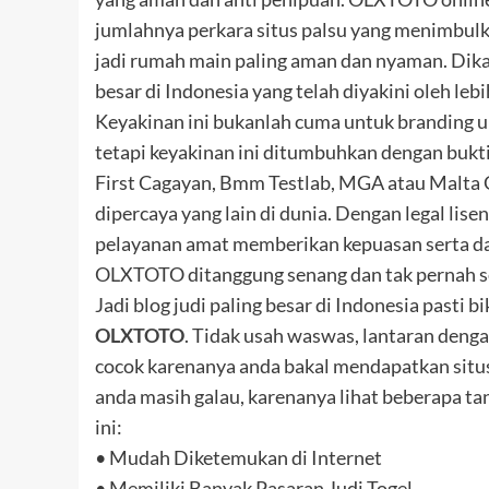
jumlahnya perkara situs palsu yang menimbulk
jadi rumah main paling aman dan nyaman. Dikar
besar di Indonesia yang telah diyakini oleh le
Keyakinan ini bukanlah cuma untuk branding
tetapi keyakinan ini ditumbuhkan dengan bukti 
First Cagayan, Bmm Testlab, MGA atau Malta G
dipercaya yang lain di dunia. Dengan legal li
pelayanan amat memberikan kepuasan serta da
OLXTOTO ditanggung senang dan tak pernah s
Jadi blog judi paling besar di Indonesia pasti
OLXTOTO
. Tidak usah waswas, lantaran deng
cocok karenanya anda bakal mendapatkan situs 
anda masih galau, karenanya lihat beberapa t
ini:
• Mudah Diketemukan di Internet
• Memiliki Banyak Pasaran Judi Togel