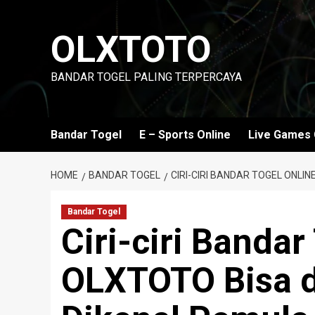
Skip
to
OLXTOTO
content
BANDAR TOGEL PALING TERPERCAYA
Bandar Togel
E – Sports Online
Live Games 
HOME
BANDAR TOGEL
CIRI-CIRI BANDAR TOGEL ONLI
Bandar Togel
Ciri-ciri Bandar
OLXTOTO Bisa d