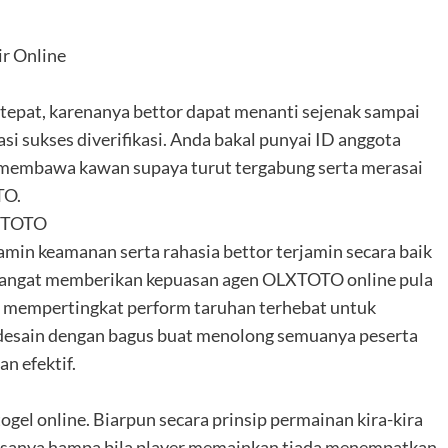
ir Online
a tepat, karenanya bettor dapat menanti sejenak sampai
asi sukses diverifikasi. Anda bakal punyai ID anggota
k membawa kawan supaya turut tergabung serta merasai
TO.
LXTOTO
jamin keamanan serta rahasia bettor terjamin secara baik
 sangat memberikan kepuasan agen OLXTOTO online pula
p mempertingkat perform taruhan terhebat untuk
didesain dengan bagus buat menolong semuanya peserta
n efektif.
togel online. Biarpun secara prinsip permainan kira-kira
i rasanya hampa bila player memainkan tiada menempatkan