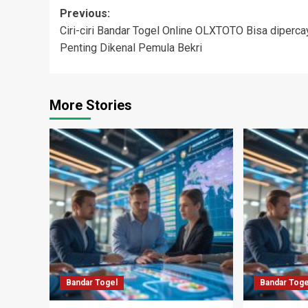
Post
Previous:
Ciri-ciri Bandar Togel Online OLXTOTO Bisa diperca
navigation
Penting Dikenal Pemula Bekri
More Stories
Bandar Togel
Bandar Toge