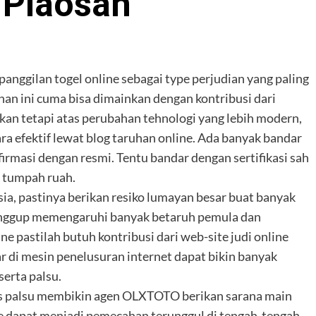
 Plaosan
panggilan togel online sebagai type perjudian yang paling
n ini cuma bisa dimainkan dengan kontribusi dari
Akan tetapi atas perubahan tehnologi yang lebih modern,
ara efektif lewat blog taruhan online. Ada banyak bandar
firmasi dengan resmi. Tentu bandar dengan sertifikasi sah
n tumpah ruah.
ia, pastinya berikan resiko lumayan besar buat banyak
a sanggup memengaruhi banyak betaruh pemula dan
e pastilah butuh kontribusi dari web-site judi online
r di mesin penelusuran internet dapat bikin banyak
serta palsu.
tus palsu membikin agen OLXTOTO berikan sarana main
 dapat menjadi pemecahan terunggul di tengah-tengah