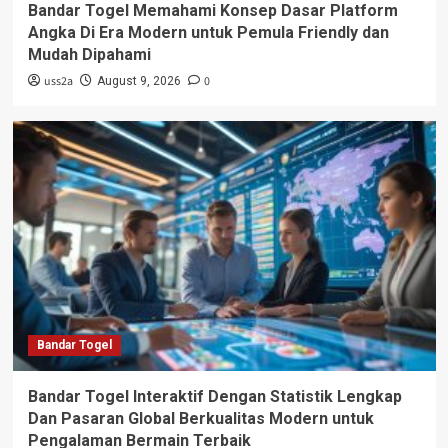
Bandar Togel Memahami Konsep Dasar Platform
Angka Di Era Modern untuk Pemula Friendly dan
Mudah Dipahami
uss2a
0
August 9, 2026
Bandar Togel
Bandar Togel Interaktif Dengan Statistik Lengkap
Dan Pasaran Global Berkualitas Modern untuk
Pengalaman Bermain Terbaik