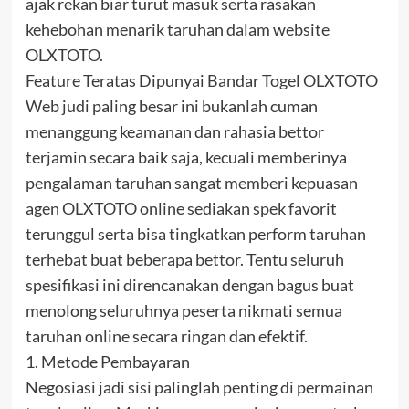
ajak rekan biar turut masuk serta rasakan
kehebohan menarik taruhan dalam website
OLXTOTO.
Feature Teratas Dipunyai Bandar Togel OLXTOTO
Web judi paling besar ini bukanlah cuman
menanggung keamanan dan rahasia bettor
terjamin secara baik saja, kecuali memberinya
pengalaman taruhan sangat memberi kepuasan
agen OLXTOTO online sediakan spek favorit
terunggul serta bisa tingkatkan perform taruhan
terhebat buat beberapa bettor. Tentu seluruh
spesifikasi ini direncanakan dengan bagus buat
menolong seluruhnya peserta nikmati semua
taruhan online secara ringan dan efektif.
1. Metode Pembayaran
Negosiasi jadi sisi palinglah penting di permainan