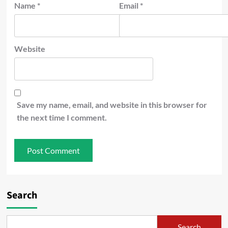
Name
*
Email
*
Website
Save my name, email, and website in this browser for
the next time I comment.
Search
Search