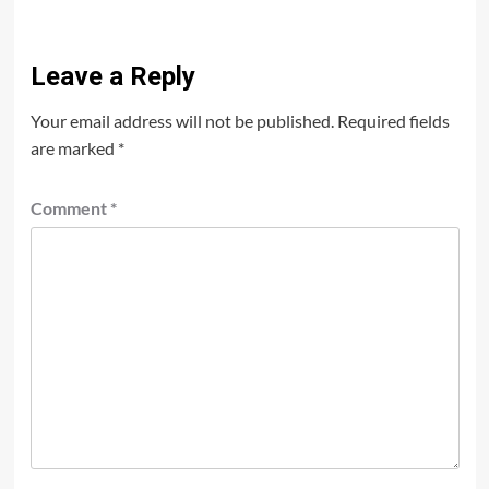
Leave a Reply
Your email address will not be published.
Required fields
are marked
*
Comment
*