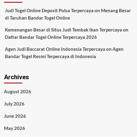
Judi Togel Online Deposit Pulsa Terpercaya
on
Menang Besar
di Taruhan Bandar Togel Online
Kemenangan Besar di Situs Judi Tembak Ikan Terpercaya
on
Daftar Bandar Togel Online Terpercaya 2026
Agen Judi Baccarat Online Indonesia Terpercaya
on
Agen
Bandar Togel Resmi Terpercaya di Indonesia
Archives
August 2026
July 2026
June 2026
May 2026