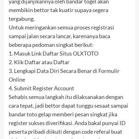
yang dijanjikannya oleh bandar togel akan
membikin bettor tak kuatir supaya segera
tergabung.
Untuk meringankan semua proses registrasi
sampai jalan secara lancar, karenanya baca
beberapa pedoman singkat berikut:
1. Masuk Link Daftar Situs OLXTOTO
2. Klik Daftar atau Daftar
3. Lengkapi Data Diri Secara Benar di Formulir
Online
4. Submit Register Account
Sehabis semua langkah itu dilaksanakan dengan
cara tepat, jadi bettor dapat tunggu sesaat sampai
bandar toto gelap memberi pesan singkat jika
register sukses diverifikasi. Anda bakal punyai ID
peserta pribadi diikuti dengan code referal buat