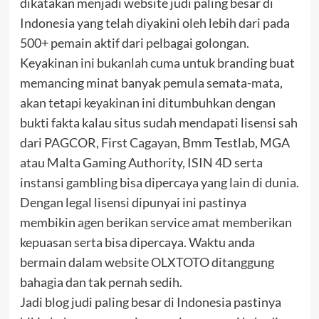
dikatakan menjadi website judi paling besar di
Indonesia yang telah diyakini oleh lebih dari pada
500+ pemain aktif dari pelbagai golongan.
Keyakinan ini bukanlah cuma untuk branding buat
memancing minat banyak pemula semata-mata,
akan tetapi keyakinan ini ditumbuhkan dengan
bukti fakta kalau situs sudah mendapati lisensi sah
dari PAGCOR, First Cagayan, Bmm Testlab, MGA
atau Malta Gaming Authority, ISIN 4D serta
instansi gambling bisa dipercaya yang lain di dunia.
Dengan legal lisensi dipunyai ini pastinya
membikin agen berikan service amat memberikan
kepuasan serta bisa dipercaya. Waktu anda
bermain dalam website OLXTOTO ditanggung
bahagia dan tak pernah sedih.
Jadi blog judi paling besar di Indonesia pastinya