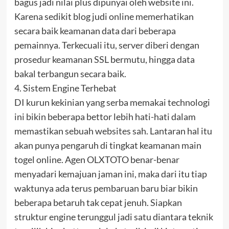
bagus jadi nilai plus dipunyai oleh website ini.
Karena sedikit blog judi online memerhatikan
secara baik keamanan data dari beberapa
pemainnya. Terkecuali itu, server diberi dengan
prosedur keamanan SSL bermutu, hingga data
bakal terbangun secara baik.
4. Sistem Engine Terhebat
DI kurun kekinian yang serba memakai technologi
ini bikin beberapa bettor lebih hati-hati dalam
memastikan sebuah websites sah. Lantaran hal itu
akan punya pengaruh di tingkat keamanan main
togel online. Agen OLXTOTO benar-benar
menyadari kemajuan jaman ini, maka dari itu tiap
waktunya ada terus pembaruan baru biar bikin
beberapa betaruh tak cepat jenuh. Siapkan
struktur engine terunggul jadi satu diantara teknik