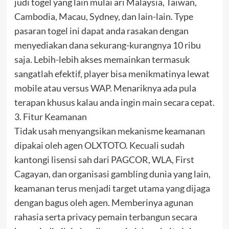
judi togel yang lain mulai ari Malaysia, Taiwan,
Cambodia, Macau, Sydney, dan lain-lain. Type
pasaran togel ini dapat anda rasakan dengan
menyediakan dana sekurang-kurangnya 10 ribu
saja. Lebih-lebih akses memainkan termasuk
sangatlah efektif, player bisa menikmatinya lewat
mobile atau versus WAP. Menariknya ada pula
terapan khusus kalau anda ingin main secara cepat.
3. Fitur Keamanan
Tidak usah menyangsikan mekanisme keamanan
dipakai oleh agen OLXTOTO. Kecuali sudah
kantongi lisensi sah dari PAGCOR, WLA, First
Cagayan, dan organisasi gambling dunia yang lain,
keamanan terus menjadi target utama yang dijaga
dengan bagus oleh agen. Memberinya agunan
rahasia serta privacy pemain terbangun secara