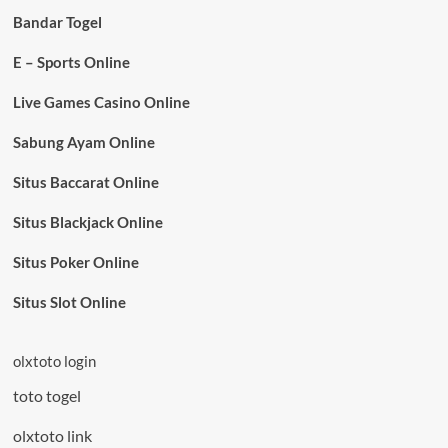
Bandar Togel
E – Sports Online
Live Games Casino Online
Sabung Ayam Online
Situs Baccarat Online
Situs Blackjack Online
Situs Poker Online
Situs Slot Online
olxtoto login
toto togel
olxtoto link