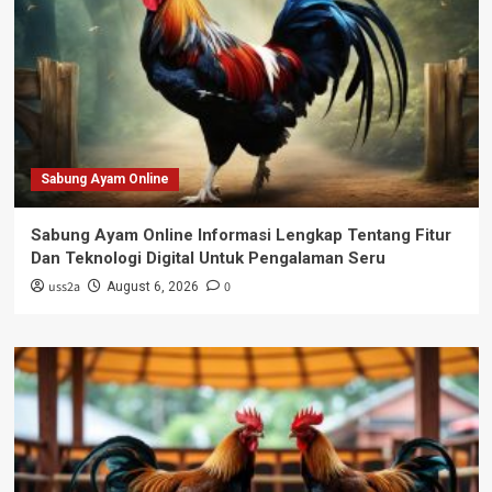
Sabung Ayam Online
Sabung Ayam Online Informasi Lengkap Tentang Fitur
Dan Teknologi Digital Untuk Pengalaman Seru
uss2a
0
August 6, 2026