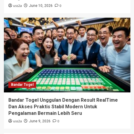
uss2a
0
June 10, 2026
Bandar Togel
Bandar Togel Unggulan Dengan Result RealTime
Dan Akses Praktis Stabil Modern Untuk
Pengalaman Bermain Lebih Seru
uss2a
0
June 9, 2026