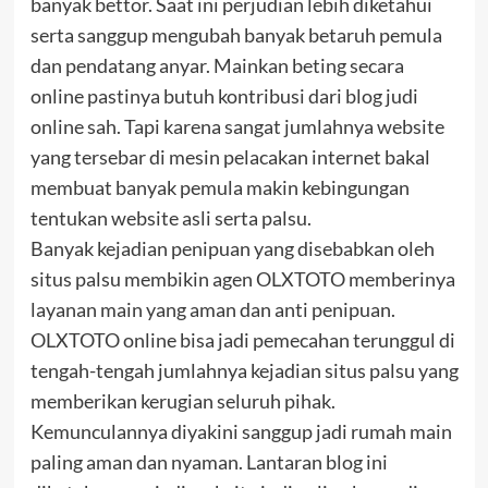
banyak bettor. Saat ini perjudian lebih diketahui
serta sanggup mengubah banyak betaruh pemula
dan pendatang anyar. Mainkan beting secara
online pastinya butuh kontribusi dari blog judi
online sah. Tapi karena sangat jumlahnya website
yang tersebar di mesin pelacakan internet bakal
membuat banyak pemula makin kebingungan
tentukan website asli serta palsu.
Banyak kejadian penipuan yang disebabkan oleh
situs palsu membikin agen OLXTOTO memberinya
layanan main yang aman dan anti penipuan.
OLXTOTO online bisa jadi pemecahan terunggul di
tengah-tengah jumlahnya kejadian situs palsu yang
memberikan kerugian seluruh pihak.
Kemunculannya diyakini sanggup jadi rumah main
paling aman dan nyaman. Lantaran blog ini