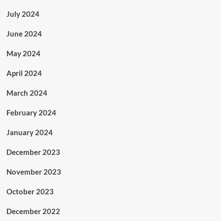
July 2024
June 2024
May 2024
April 2024
March 2024
February 2024
January 2024
December 2023
November 2023
October 2023
December 2022