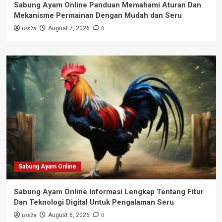
Sabung Ayam Online Panduan Memahami Aturan Dan
Mekanisme Permainan Dengan Mudah dan Seru
uss2a
0
August 7, 2026
Sabung Ayam Online
Sabung Ayam Online Informasi Lengkap Tentang Fitur
Dan Teknologi Digital Untuk Pengalaman Seru
uss2a
0
August 6, 2026