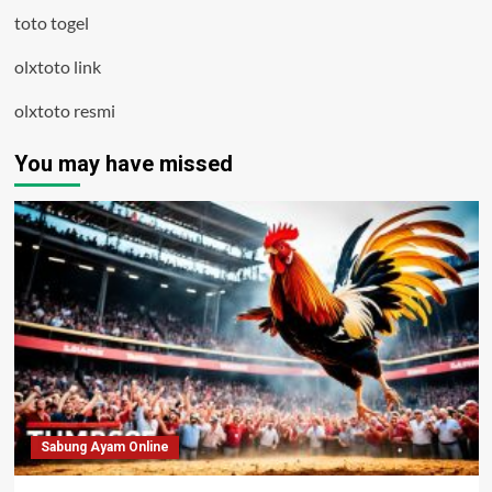
toto togel
olxtoto link
olxtoto resmi
You may have missed
Sabung Ayam Online