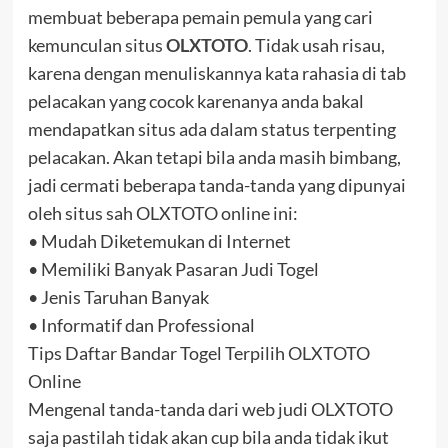
membuat beberapa pemain pemula yang cari
kemunculan situs
OLXTOTO
. Tidak usah risau,
karena dengan menuliskannya kata rahasia di tab
pelacakan yang cocok karenanya anda bakal
mendapatkan situs ada dalam status terpenting
pelacakan. Akan tetapi bila anda masih bimbang,
jadi cermati beberapa tanda-tanda yang dipunyai
oleh situs sah OLXTOTO online ini:
• Mudah Diketemukan di Internet
• Memiliki Banyak Pasaran Judi Togel
• Jenis Taruhan Banyak
• Informatif dan Professional
Tips Daftar Bandar Togel Terpilih OLXTOTO
Online
Mengenal tanda-tanda dari web judi OLXTOTO
saja pastilah tidak akan cup bila anda tidak ikut