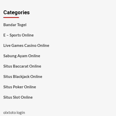
Categories
Bandar Togel
E – Sports Online
Live Games Casino Online
Sabung Ayam Online
Situs Baccarat Online
Situs Blackjack Online
Situs Poker Online
Situs Slot Online
olxtoto login