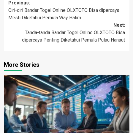
Post
Previous:
Ciri-ciri Bandar Togel Online OLXTOTO Bisa dipercaya
navigation
Mesti Diketahui Pemula Way Halim
Next:
Tanda-tanda Bandar Togel Online OLXTOTO Bisa
dipercaya Penting Diketahui Pemula Pulau Hanaut
More Stories