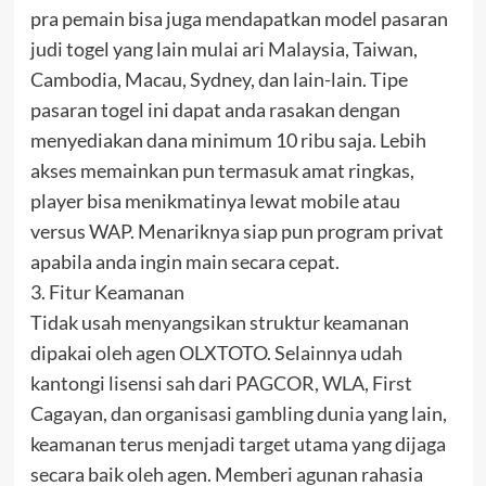
pra pemain bisa juga mendapatkan model pasaran
judi togel yang lain mulai ari Malaysia, Taiwan,
Cambodia, Macau, Sydney, dan lain-lain. Tipe
pasaran togel ini dapat anda rasakan dengan
menyediakan dana minimum 10 ribu saja. Lebih
akses memainkan pun termasuk amat ringkas,
player bisa menikmatinya lewat mobile atau
versus WAP. Menariknya siap pun program privat
apabila anda ingin main secara cepat.
3. Fitur Keamanan
Tidak usah menyangsikan struktur keamanan
dipakai oleh agen OLXTOTO. Selainnya udah
kantongi lisensi sah dari PAGCOR, WLA, First
Cagayan, dan organisasi gambling dunia yang lain,
keamanan terus menjadi target utama yang dijaga
secara baik oleh agen. Memberi agunan rahasia