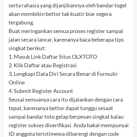
serta rahasia yang dijanjikannya oleh bandar togel
akan membikin bettor tak kuatir biar segera
tergabung.
Buat meringankan semua proses register sampai
jalan secara lancar, karenanya baca beberapa tips
singkat berikut:
1. Masuk Link Daftar Situs OLXTOTO
2. Klik Daftar atau Registrasi
3. Lengkapi Data Diri Secara Benar di Formulir
Online
4. Submit Register Account
Seusai semuanya cara itu dijalankan dengan cara
tepat, karenanya bettor dapat tunggu sesaat
sampai bandar toto gelap berpesan singkat kalau
register sukses diverifikasi. Anda bakal mempunyai
ID anggota teristimewa dibarengi dengan code