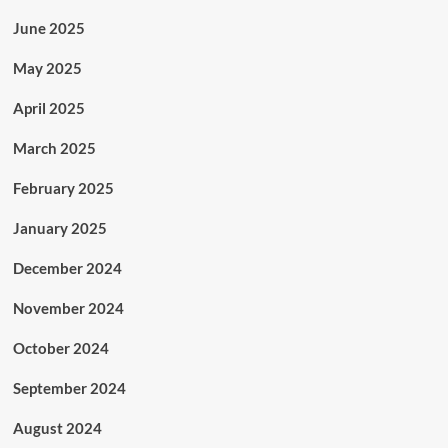
June 2025
May 2025
April 2025
March 2025
February 2025
January 2025
December 2024
November 2024
October 2024
September 2024
August 2024