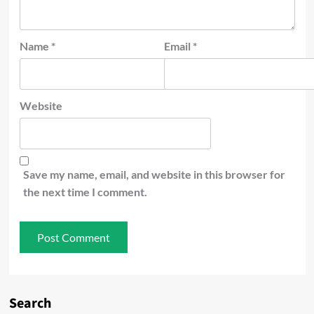
Name
*
Email
*
Website
Save my name, email, and website in this browser for
the next time I comment.
Search