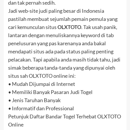
dan tak pernah sedih.
Jadi web-site judi paling besar di Indonesia
pastilah membuat sejumlah pemain pemula yang
cari kemunculan situs
OLXTOTO
. Tak usah panik,
lantaran dengan menuliskannya keyword di tab
penelusuran yang pas karenanya anda bakal
mendapati situs ada pada status paling penting
pelacakan. Tapi apabila anda masih tidak tahu, jadi
simak beberapa tanda-tanda yang dipunyai oleh
situs sah OLXTOTO online ini:
• Mudah Dijumpai di Internet
• Memiliki Banyak Pasaran Judi Togel
• Jenis Taruhan Banyak
• Informatif dan Professional
Petunjuk Daftar Bandar Togel Terhebat OLXTOTO
Online