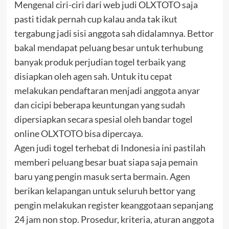
Mengenal ciri-ciri dari web judi OLXTOTO saja
pasti tidak pernah cup kalau anda tak ikut
tergabung jadi sisi anggota sah didalamnya. Bettor
bakal mendapat peluang besar untuk terhubung
banyak produk perjudian togel terbaik yang
disiapkan oleh agen sah. Untuk itu cepat
melakukan pendaftaran menjadi anggota anyar
dan cicipi beberapa keuntungan yang sudah
dipersiapkan secara spesial oleh bandar togel
online OLXTOTO bisa dipercaya.
Agen judi togel terhebat di Indonesia ini pastilah
memberi peluang besar buat siapa saja pemain
baru yang pengin masuk serta bermain. Agen
berikan kelapangan untuk seluruh bettor yang
pengin melakukan register keanggotaan sepanjang
24 jam non stop. Prosedur, kriteria, aturan anggota