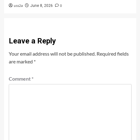
uss2a
0
June 8, 2026
Leave a Reply
Your email address will not be published.
Required fields
are marked
*
Comment
*