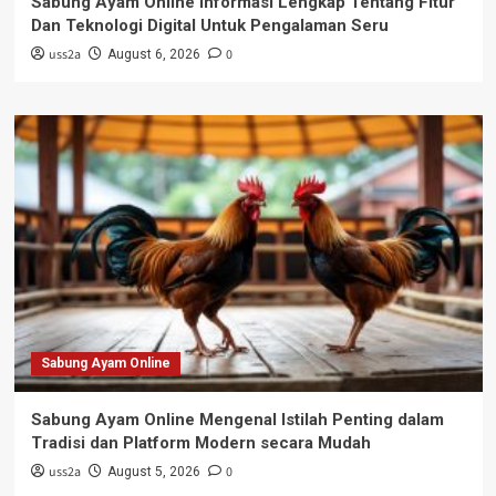
Sabung Ayam Online Informasi Lengkap Tentang Fitur
Dan Teknologi Digital Untuk Pengalaman Seru
uss2a
0
August 6, 2026
Sabung Ayam Online
Sabung Ayam Online Mengenal Istilah Penting dalam
Tradisi dan Platform Modern secara Mudah
uss2a
0
August 5, 2026