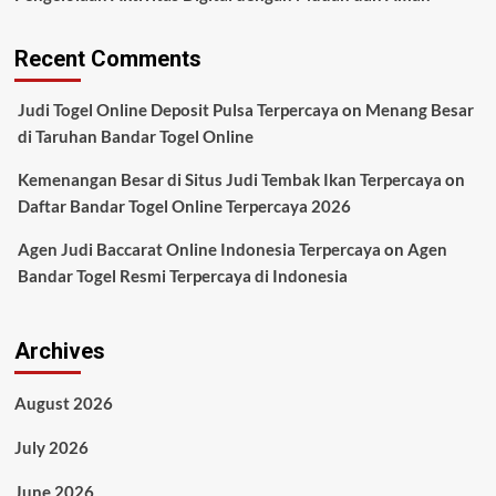
Recent Comments
Judi Togel Online Deposit Pulsa Terpercaya
on
Menang Besar
di Taruhan Bandar Togel Online
Kemenangan Besar di Situs Judi Tembak Ikan Terpercaya
on
Daftar Bandar Togel Online Terpercaya 2026
Agen Judi Baccarat Online Indonesia Terpercaya
on
Agen
Bandar Togel Resmi Terpercaya di Indonesia
Archives
August 2026
July 2026
June 2026