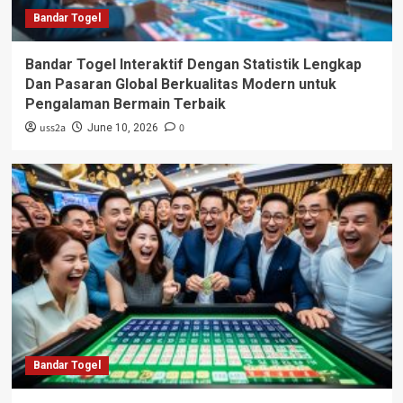
Bandar Togel
Bandar Togel Interaktif Dengan Statistik Lengkap
Dan Pasaran Global Berkualitas Modern untuk
Pengalaman Bermain Terbaik
uss2a
0
June 10, 2026
Bandar Togel