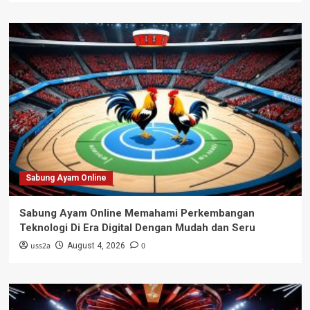
Sabung Ayam Online
Sabung Ayam Online Memahami Perkembangan
Teknologi Di Era Digital Dengan Mudah dan Seru
uss2a
0
August 4, 2026