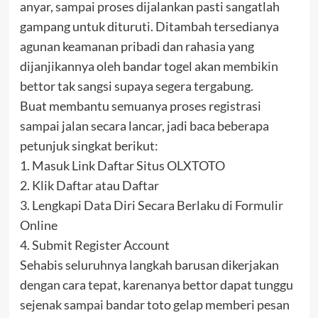
anyar, sampai proses dijalankan pasti sangatlah
gampang untuk dituruti. Ditambah tersedianya
agunan keamanan pribadi dan rahasia yang
dijanjikannya oleh bandar togel akan membikin
bettor tak sangsi supaya segera tergabung.
Buat membantu semuanya proses registrasi
sampai jalan secara lancar, jadi baca beberapa
petunjuk singkat berikut:
1. Masuk Link Daftar Situs OLXTOTO
2. Klik Daftar atau Daftar
3. Lengkapi Data Diri Secara Berlaku di Formulir
Online
4. Submit Register Account
Sehabis seluruhnya langkah barusan dikerjakan
dengan cara tepat, karenanya bettor dapat tunggu
sejenak sampai bandar toto gelap memberi pesan