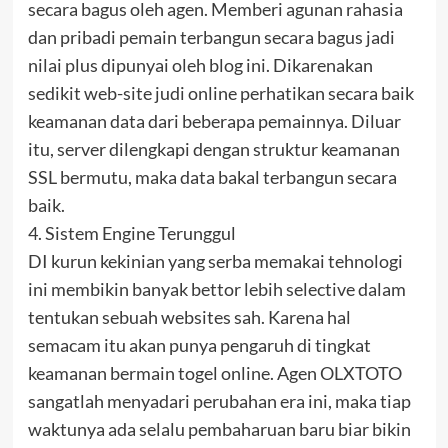
secara bagus oleh agen. Memberi agunan rahasia
dan pribadi pemain terbangun secara bagus jadi
nilai plus dipunyai oleh blog ini. Dikarenakan
sedikit web-site judi online perhatikan secara baik
keamanan data dari beberapa pemainnya. Diluar
itu, server dilengkapi dengan struktur keamanan
SSL bermutu, maka data bakal terbangun secara
baik.
4. Sistem Engine Terunggul
DI kurun kekinian yang serba memakai tehnologi
ini membikin banyak bettor lebih selective dalam
tentukan sebuah websites sah. Karena hal
semacam itu akan punya pengaruh di tingkat
keamanan bermain togel online. Agen OLXTOTO
sangatlah menyadari perubahan era ini, maka tiap
waktunya ada selalu pembaharuan baru biar bikin