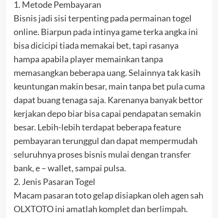
1. Metode Pembayaran
Bisnis jadi sisi terpenting pada permainan togel
online. Biarpun pada intinya game terka angka ini
bisa dicicipi tiada memakai bet, tapi rasanya
hampa apabila player memainkan tanpa
memasangkan beberapa uang. Selainnya tak kasih
keuntungan makin besar, main tanpa bet pula cuma
dapat buang tenaga saja. Karenanya banyak bettor
kerjakan depo biar bisa capai pendapatan semakin
besar. Lebih-lebih terdapat beberapa feature
pembayaran terunggul dan dapat mempermudah
seluruhnya proses bisnis mulai dengan transfer
bank, e – wallet, sampai pulsa.
2. Jenis Pasaran Togel
Macam pasaran toto gelap disiapkan oleh agen sah
OLXTOTO ini amatlah komplet dan berlimpah.