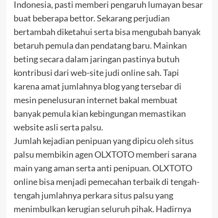
Indonesia, pasti memberi pengaruh lumayan besar
buat beberapa bettor. Sekarang perjudian
bertambah diketahui serta bisa mengubah banyak
betaruh pemula dan pendatang baru. Mainkan
beting secara dalam jaringan pastinya butuh
kontribusi dari web-site judi online sah. Tapi
karena amat jumlahnya blog yang tersebar di
mesin penelusuran internet bakal membuat
banyak pemula kian kebingungan memastikan
website asli serta palsu.
Jumlah kejadian penipuan yang dipicu oleh situs
palsu membikin agen OLXTOTO memberi sarana
main yang aman serta anti penipuan. OLXTOTO
online bisa menjadi pemecahan terbaik di tengah-
tengah jumlahnya perkara situs palsu yang
menimbulkan kerugian seluruh pihak. Hadirnya