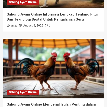
Sabung Ayam Online
Sabung Ayam Online Informasi Lengkap Tentang Fitur
Dan Teknologi Digital Untuk Pengalaman Seru
uss2a
0
August 6, 2026
Sabung Ayam Online
Sabung Ayam Online Mengenal Istilah Penting dalam