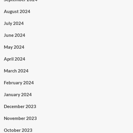
August 2024
July 2024
June 2024
May 2024
April 2024
March 2024
February 2024
January 2024
December 2023
November 2023
October 2023