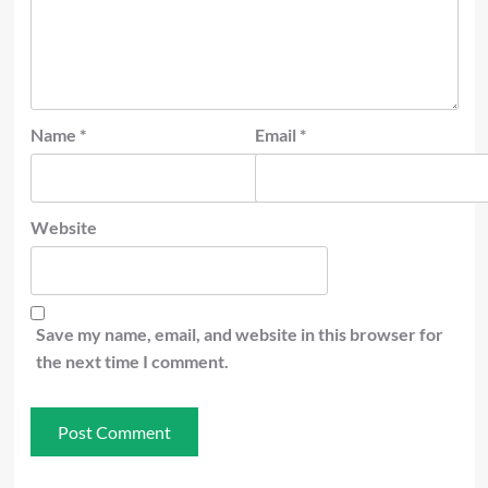
Name
*
Email
*
Website
Save my name, email, and website in this browser for
the next time I comment.