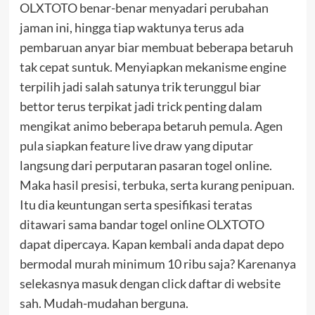
OLXTOTO benar-benar menyadari perubahan
jaman ini, hingga tiap waktunya terus ada
pembaruan anyar biar membuat beberapa betaruh
tak cepat suntuk. Menyiapkan mekanisme engine
terpilih jadi salah satunya trik terunggul biar
bettor terus terpikat jadi trick penting dalam
mengikat animo beberapa betaruh pemula. Agen
pula siapkan feature live draw yang diputar
langsung dari perputaran pasaran togel online.
Maka hasil presisi, terbuka, serta kurang penipuan.
Itu dia keuntungan serta spesifikasi teratas
ditawari sama bandar togel online OLXTOTO
dapat dipercaya. Kapan kembali anda dapat depo
bermodal murah minimum 10 ribu saja? Karenanya
selekasnya masuk dengan click daftar di website
sah. Mudah-mudahan berguna.