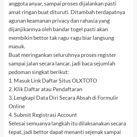
anggota anyar, sampai proses dijalankan pasti
amat ringan buat dituruti. Ditambah terdapatnya
agunan keamanan privacy dan rahasia yang
dijanjikannya oleh bandar togel pasti akan
membikin bettor tak ragu-ragu biar langsung
masuk.
Buat meringankan seluruhnya proses register
sampai jalan secara lancar, jadi baca sejumlah
pedoman singkat berikut:
1. Masuk Link Daftar Situs OLXTOTO
2. Klik Daftar atau Pendaftaran
3. Lengkapi Data Diri Secara Absah di Formulir
Online
4. Submit Registrasi Account
Selesai semuanya langkah itu dilaksanakan secara
tepat, jadi bettor dapat menanti sejenak sampai