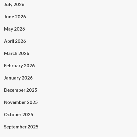
July 2026
June 2026
May 2026
April 2026
March 2026
February 2026
January 2026
December 2025
November 2025
October 2025
September 2025