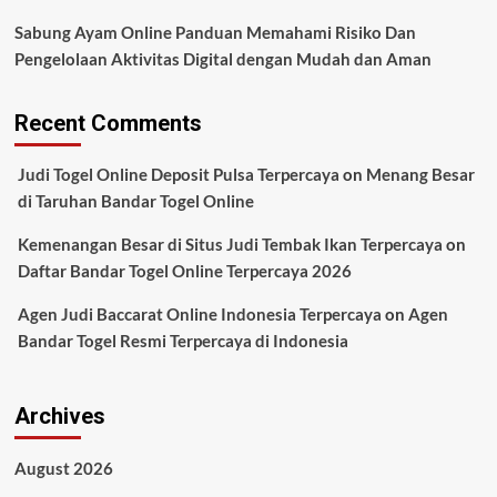
Sabung Ayam Online Panduan Memahami Risiko Dan
Pengelolaan Aktivitas Digital dengan Mudah dan Aman
Recent Comments
Judi Togel Online Deposit Pulsa Terpercaya
on
Menang Besar
di Taruhan Bandar Togel Online
Kemenangan Besar di Situs Judi Tembak Ikan Terpercaya
on
Daftar Bandar Togel Online Terpercaya 2026
Agen Judi Baccarat Online Indonesia Terpercaya
on
Agen
Bandar Togel Resmi Terpercaya di Indonesia
Archives
August 2026