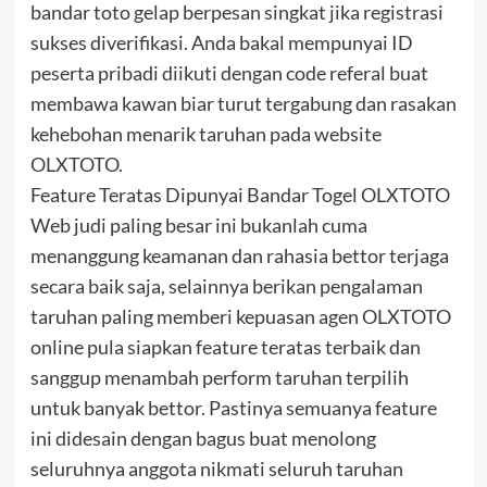
bandar toto gelap berpesan singkat jika registrasi
sukses diverifikasi. Anda bakal mempunyai ID
peserta pribadi diikuti dengan code referal buat
membawa kawan biar turut tergabung dan rasakan
kehebohan menarik taruhan pada website
OLXTOTO.
Feature Teratas Dipunyai Bandar Togel OLXTOTO
Web judi paling besar ini bukanlah cuma
menanggung keamanan dan rahasia bettor terjaga
secara baik saja, selainnya berikan pengalaman
taruhan paling memberi kepuasan agen OLXTOTO
online pula siapkan feature teratas terbaik dan
sanggup menambah perform taruhan terpilih
untuk banyak bettor. Pastinya semuanya feature
ini didesain dengan bagus buat menolong
seluruhnya anggota nikmati seluruh taruhan