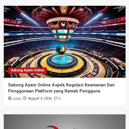
Sabung Ayam Online
Sabung Ayam Online Aspek Regulasi Keamanan Dan
Penggunaan Platform yang Ramah Pengguna
uss2a
0
August 3, 2026