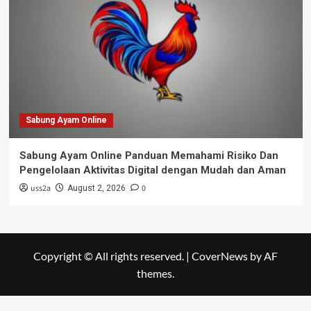
Sabung Ayam Online
Sabung Ayam Online Panduan Memahami Risiko Dan
Pengelolaan Aktivitas Digital dengan Mudah dan Aman
uss2a
0
August 2, 2026
Copyright © All rights reserved.
|
CoverNews
by AF
themes.