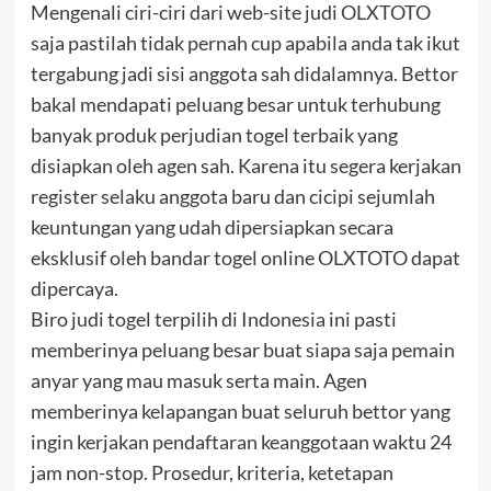
Mengenali ciri-ciri dari web-site judi OLXTOTO
saja pastilah tidak pernah cup apabila anda tak ikut
tergabung jadi sisi anggota sah didalamnya. Bettor
bakal mendapati peluang besar untuk terhubung
banyak produk perjudian togel terbaik yang
disiapkan oleh agen sah. Karena itu segera kerjakan
register selaku anggota baru dan cicipi sejumlah
keuntungan yang udah dipersiapkan secara
eksklusif oleh bandar togel online OLXTOTO dapat
dipercaya.
Biro judi togel terpilih di Indonesia ini pasti
memberinya peluang besar buat siapa saja pemain
anyar yang mau masuk serta main. Agen
memberinya kelapangan buat seluruh bettor yang
ingin kerjakan pendaftaran keanggotaan waktu 24
jam non-stop. Prosedur, kriteria, ketetapan