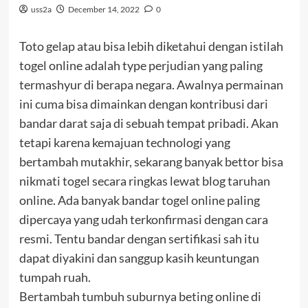
uss2a
December 14, 2022
0
Toto gelap atau bisa lebih diketahui dengan istilah
togel online adalah type perjudian yang paling
termashyur di berapa negara. Awalnya permainan
ini cuma bisa dimainkan dengan kontribusi dari
bandar darat saja di sebuah tempat pribadi. Akan
tetapi karena kemajuan technologi yang
bertambah mutakhir, sekarang banyak bettor bisa
nikmati togel secara ringkas lewat blog taruhan
online. Ada banyak bandar togel online paling
dipercaya yang udah terkonfirmasi dengan cara
resmi. Tentu bandar dengan sertifikasi sah itu
dapat diyakini dan sanggup kasih keuntungan
tumpah ruah.
Bertambah tumbuh suburnya beting online di