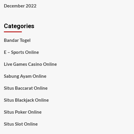
December 2022
Categories
Bandar Togel
E – Sports Online
Live Games Casino Online
Sabung Ayam Online
Situs Baccarat Online
Situs Blackjack Online
Situs Poker Online
Situs Slot Online