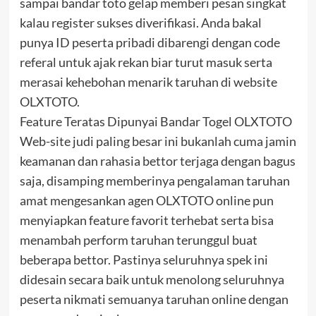
sampai bandar toto gelap memberi pesan singkat
kalau register sukses diverifikasi. Anda bakal
punya ID peserta pribadi dibarengi dengan code
referal untuk ajak rekan biar turut masuk serta
merasai kehebohan menarik taruhan di website
OLXTOTO.
Feature Teratas Dipunyai Bandar Togel OLXTOTO
Web-site judi paling besar ini bukanlah cuma jamin
keamanan dan rahasia bettor terjaga dengan bagus
saja, disamping memberinya pengalaman taruhan
amat mengesankan agen OLXTOTO online pun
menyiapkan feature favorit terhebat serta bisa
menambah perform taruhan terunggul buat
beberapa bettor. Pastinya seluruhnya spek ini
didesain secara baik untuk menolong seluruhnya
peserta nikmati semuanya taruhan online dengan