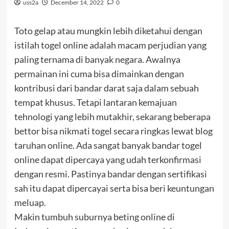
uss2a
December 14, 2022
0
Toto gelap atau mungkin lebih diketahui dengan
istilah togel online adalah macam perjudian yang
paling ternama di banyak negara. Awalnya
permainan ini cuma bisa dimainkan dengan
kontribusi dari bandar darat saja dalam sebuah
tempat khusus. Tetapi lantaran kemajuan
tehnologi yang lebih mutakhir, sekarang beberapa
bettor bisa nikmati togel secara ringkas lewat blog
taruhan online. Ada sangat banyak bandar togel
online dapat dipercaya yang udah terkonfirmasi
dengan resmi. Pastinya bandar dengan sertifikasi
sah itu dapat dipercayai serta bisa beri keuntungan
meluap.
Makin tumbuh suburnya beting online di