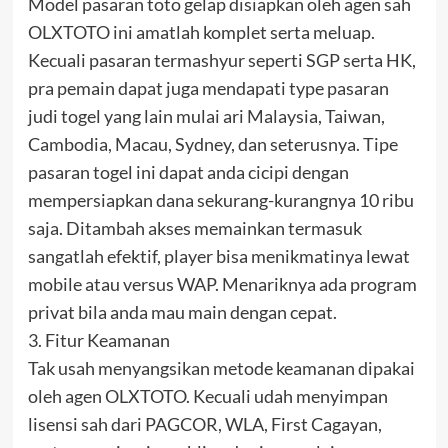
Model pasaran toto gelap disiapkan oleh agen sah
OLXTOTO ini amatlah komplet serta meluap.
Kecuali pasaran termashyur seperti SGP serta HK,
pra pemain dapat juga mendapati type pasaran
judi togel yang lain mulai ari Malaysia, Taiwan,
Cambodia, Macau, Sydney, dan seterusnya. Tipe
pasaran togel ini dapat anda cicipi dengan
mempersiapkan dana sekurang-kurangnya 10 ribu
saja. Ditambah akses memainkan termasuk
sangatlah efektif, player bisa menikmatinya lewat
mobile atau versus WAP. Menariknya ada program
privat bila anda mau main dengan cepat.
3. Fitur Keamanan
Tak usah menyangsikan metode keamanan dipakai
oleh agen OLXTOTO. Kecuali udah menyimpan
lisensi sah dari PAGCOR, WLA, First Cagayan,