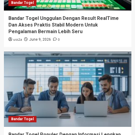
Bandar Togel
Bandar Togel Unggulan Dengan Result RealTime
Dan Akses Praktis Stabil Modern Untuk
Pengalaman Bermain Lebih Seru
uss2a
0
June 9, 2026
Bandar Togel
Bandar Togel Populer Dengan Informasi Lengkap