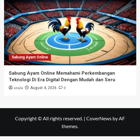
Sabung Ayam Online
Sabung Ayam Online Memahami Perkembangan
Teknologi Di Era Digital Dengan Mudah dan Seru
uss2a
0
August 4, 2026
Copyright © All rights reserved.
|
CoverNews
by AF
themes.