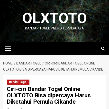
Skip
to
OLXTOTO
content
BANDAR TOGEL PALING TERPERCAYA
Primary
Menu
HOME
BANDAR TOGEL
CIRI-CIRI BANDAR TOGEL ONLINE
OLXTOTO BISA DIPERCAYA HARUS DIKETAHUI PEMULA CIKANDE
Bandar Togel
Ciri-ciri Bandar Togel Online
OLXTOTO Bisa dipercaya Harus
Diketahui Pemula Cikande