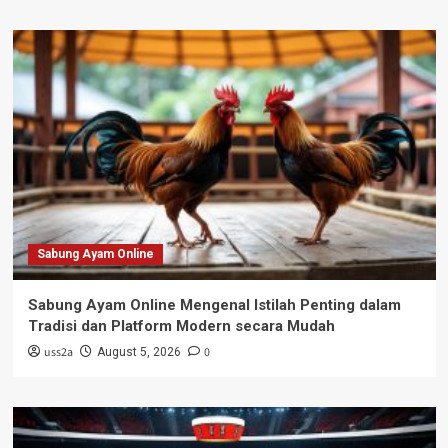
Sabung Ayam Online
Sabung Ayam Online Mengenal Istilah Penting dalam
Tradisi dan Platform Modern secara Mudah
uss2a
0
August 5, 2026