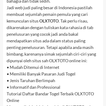
bahagia dan tidak sedih.
Jadi web judi paling besar di Indonesia pastilah
membuat sejumlah pemain pemula yang cari
kemunculan situs
OLXTOTO
. Tak perlu risau,
dikarenakan dengan tuliskan kata rahasia di tab
penelusuran yang cocok jadi anda bakal
mendapatkan situs ada dalam status paling
penting penelusuran. Tetapi apabila anda masih
bimbang, karenanya simak sejumlah ciri-ciri yang
dipunyai oleh situs sah OLXTOTO online ini:
• Mudah Ditemui di Internet
• Memiliki Banyak Pasaran Judi Togel
• Jenis Taruhan Berlimpah
• Informatif dan Professional
Tutorial Daftar Bandar Togel Terbaik OLXTOTO
Online