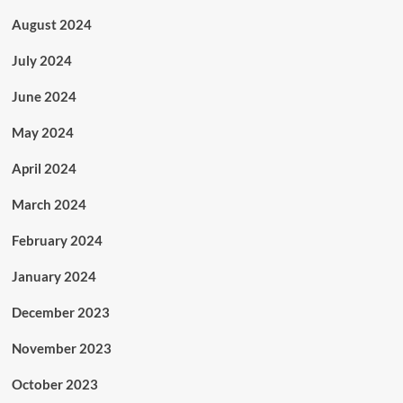
August 2024
July 2024
June 2024
May 2024
April 2024
March 2024
February 2024
January 2024
December 2023
November 2023
October 2023