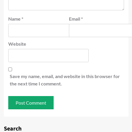
Name
*
Email
*
Website
Save my name, email, and website in this browser for
the next time I comment.
Search