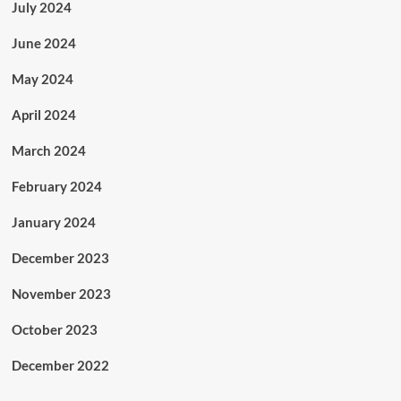
July 2024
June 2024
May 2024
April 2024
March 2024
February 2024
January 2024
December 2023
November 2023
October 2023
December 2022