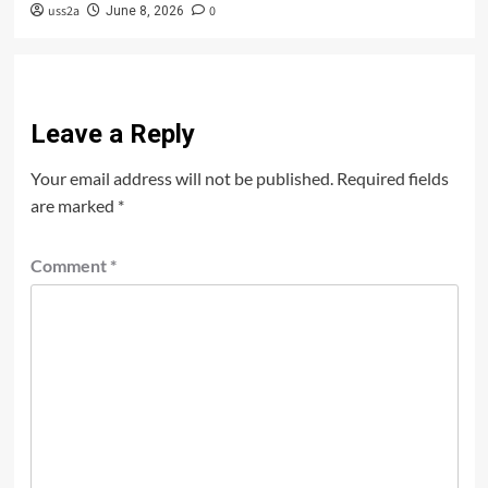
uss2a
0
June 8, 2026
Leave a Reply
Your email address will not be published.
Required fields
are marked
*
Comment
*