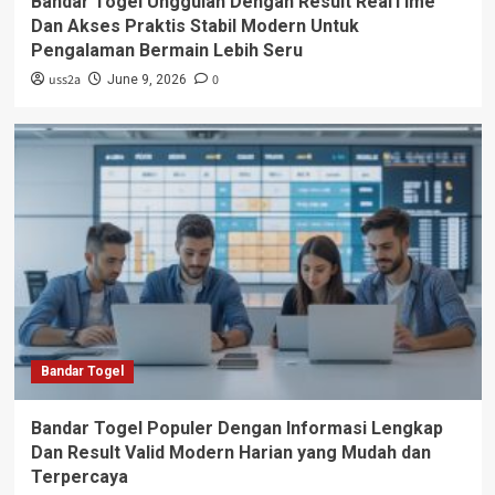
Bandar Togel Unggulan Dengan Result RealTime
Dan Akses Praktis Stabil Modern Untuk
Pengalaman Bermain Lebih Seru
uss2a
0
June 9, 2026
Bandar Togel
Bandar Togel Populer Dengan Informasi Lengkap
Dan Result Valid Modern Harian yang Mudah dan
Terpercaya