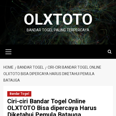
Skip
to
OLXTOTO
content
BANDAR TOGEL PALING TERPERCAYA
Primary
Menu
HOME
BANDAR TOGEL
CIRI-CIRI BANDAR TOGEL ONLINE
OLXTOTO BISA DIPERCAYA HARUS DIKETAHUI PEMULA
BATAUGA
Bandar Togel
Ciri-ciri Bandar Togel Online
OLXTOTO Bisa dipercaya Harus
Diketahui Pemula Batauga