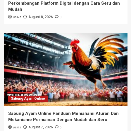
Perkembangan Platform Digital dengan Cara Seru dan
Mudah
uss2a
0
August 8, 2026
Sabung Ayam Online
Sabung Ayam Online Panduan Memahami Aturan Dan
Mekanisme Permainan Dengan Mudah dan Seru
uss2a
0
August 7, 2026