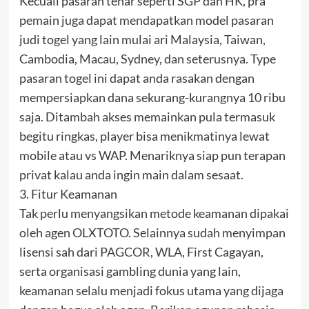
Kecuali pasaran tenar seperti SGP dan HK, pra
pemain juga dapat mendapatkan model pasaran
judi togel yang lain mulai ari Malaysia, Taiwan,
Cambodia, Macau, Sydney, dan seterusnya. Type
pasaran togel ini dapat anda rasakan dengan
mempersiapkan dana sekurang-kurangnya 10 ribu
saja. Ditambah akses memainkan pula termasuk
begitu ringkas, player bisa menikmatinya lewat
mobile atau vs WAP. Menariknya siap pun terapan
privat kalau anda ingin main dalam sesaat.
3. Fitur Keamanan
Tak perlu menyangsikan metode keamanan dipakai
oleh agen OLXTOTO. Selainnya sudah menyimpan
lisensi sah dari PAGCOR, WLA, First Cagayan,
serta organisasi gambling dunia yang lain,
keamanan selalu menjadi fokus utama yang dijaga