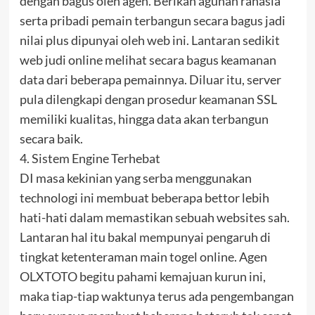
dengan bagus oleh agen. Berikan agunan rahasia
serta pribadi pemain terbangun secara bagus jadi
nilai plus dipunyai oleh web ini. Lantaran sedikit
web judi online melihat secara bagus keamanan
data dari beberapa pemainnya. Diluar itu, server
pula dilengkapi dengan prosedur keamanan SSL
memiliki kualitas, hingga data akan terbangun
secara baik.
4. Sistem Engine Terhebat
DI masa kekinian yang serba menggunakan
technologi ini membuat beberapa bettor lebih
hati-hati dalam memastikan sebuah websites sah.
Lantaran hal itu bakal mempunyai pengaruh di
tingkat ketenteraman main togel online. Agen
OLXTOTO begitu pahami kemajuan kurun ini,
maka tiap-tiap waktunya terus ada pengembangan