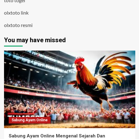
toto togel
olxtoto link
olxtoto resmi
You may have missed
Sabung Ayam Online
Sabung Ayam Online Mengenal Sejarah Dan