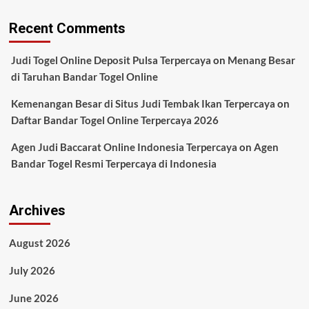
Recent Comments
Judi Togel Online Deposit Pulsa Terpercaya
on
Menang Besar
di Taruhan Bandar Togel Online
Kemenangan Besar di Situs Judi Tembak Ikan Terpercaya
on
Daftar Bandar Togel Online Terpercaya 2026
Agen Judi Baccarat Online Indonesia Terpercaya
on
Agen
Bandar Togel Resmi Terpercaya di Indonesia
Archives
August 2026
July 2026
June 2026