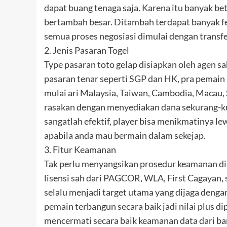
dapat buang tenaga saja. Karena itu banyak b
bertambah besar. Ditambah terdapat banyak f
semua proses negosiasi dimulai dengan transfer
2. Jenis Pasaran Togel
Type pasaran toto gelap disiapkan oleh agen 
pasaran tenar seperti SGP dan HK, pra pemain b
mulai ari Malaysia, Taiwan, Cambodia, Macau, S
rasakan dengan menyediakan dana sekurang-ku
sangatlah efektif, player bisa menikmatinya 
apabila anda mau bermain dalam sekejap.
3. Fitur Keamanan
Tak perlu menyangsikan prosedur keamanan d
lisensi sah dari PAGCOR, WLA, First Cagayan, 
selalu menjadi target utama yang dijaga denga
pemain terbangun secara baik jadi nilai plus di
mencermati secara baik keamanan data dari ba