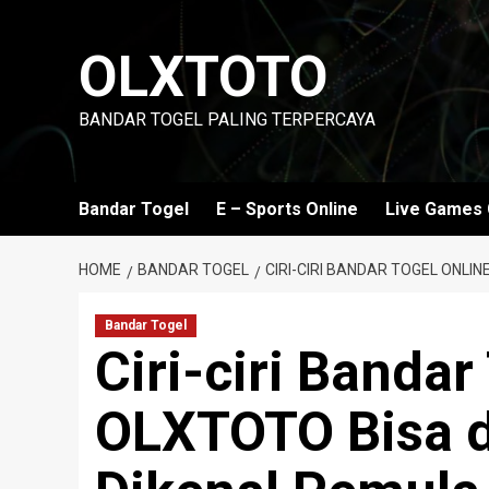
Skip
to
OLXTOTO
content
BANDAR TOGEL PALING TERPERCAYA
Bandar Togel
E – Sports Online
Live Games 
HOME
BANDAR TOGEL
CIRI-CIRI BANDAR TOGEL ONL
Bandar Togel
Ciri-ciri Bandar
OLXTOTO Bisa d