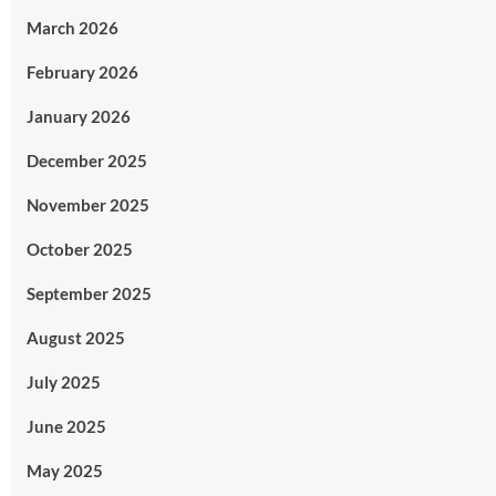
March 2026
February 2026
January 2026
December 2025
November 2025
October 2025
September 2025
August 2025
July 2025
June 2025
May 2025