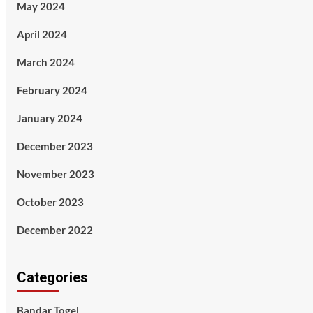
May 2024
April 2024
March 2024
February 2024
January 2024
December 2023
November 2023
October 2023
December 2022
Categories
Bandar Togel