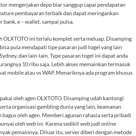
ettor mengerjakan depo biar sanggup capai pendapatan
eature pembayaran terbaik dan dapat meringankan
 bank, e – wallet, sampai pulsa.
sah OLXTOTO ini terlalu komplet serta meluap. Disamping
isa pula mendapati tipe pasaran judi togel yang lain
ydney, dan lain-lain. Type pasaran togel ini dapat anda
rangnya 10 ribu saja. Lebih akses memainkan termasuk
lewat mobile atau vs WAP. Menariknya ada program khusus
ipakai oleh agen OLXTOTO. Disamping udah kantongi
serta organisasi gambling dunia yang lain, keamanan
n bagus oleh agen. Memberi agunan rahasia serta pribadi
punyai oleh web ini. Karena sedikit web judi online
nyak pemainnya. Diluar itu, server diberi dengan metode