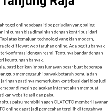
 Tanjung Raja
ah togel online sebagai tipe perjudian yang paling
n ini cuman bisa dimainkan dengan kontribusi dari
 Tapi atas kemajuan technologi yang kian modern,
ra efektif lewat web taruhan online. Ada begitu banyak
h terkonfirmasi dengan resmi. Tentunya bandar dengan
beri keuntungan banyak.
ia, pasti berikan imbas lumayan besar buat beberapa
rta sanggup memengaruhi banyak betaruh pemula dan
jaringan pastinya memerlukan kontribusi dari blog judi
 tersebar di mesin pelacakan internet akan membuat
kan website asli dan palsu.
eh situs palsu membikin agen OLXTOTO memberi layanan
 online dapat jadi pemecahan terpilih di tengahnya