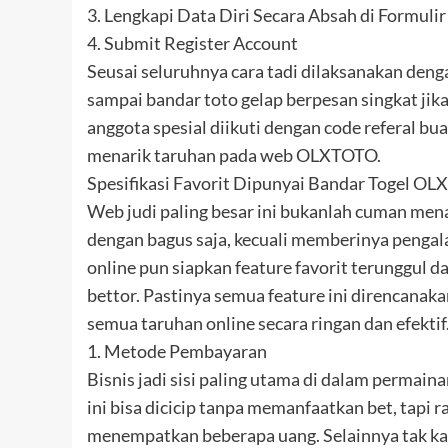
3. Lengkapi Data Diri Secara Absah di Formulir
4. Submit Register Account
Seusai seluruhnya cara tadi dilaksanakan deng
sampai bandar toto gelap berpesan singkat jika
anggota spesial diikuti dengan code referal b
menarik taruhan pada web OLXTOTO.
Spesifikasi Favorit Dipunyai Bandar Togel O
Web judi paling besar ini bukanlah cuman men
dengan bagus saja, kecuali memberinya peng
online pun siapkan feature favorit terunggul 
bettor. Pastinya semua feature ini direncanak
semua taruhan online secara ringan dan efektif
1. Metode Pembayaran
Bisnis jadi sisi paling utama di dalam permaina
ini bisa dicicip tanpa memanfaatkan bet, tapi
menempatkan beberapa uang. Selainnya tak ka