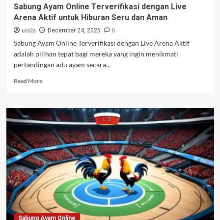
Sabung Ayam Online Terverifikasi dengan Live
Arena Aktif untuk Hiburan Seru dan Aman
uss2a
0
December 24, 2025
Sabung Ayam Online Terverifikasi dengan Live Arena Aktif
adalah pilihan tepat bagi mereka yang ingin menikmati
pertandingan adu ayam secara...
Read
Read More
more
about
Sabung
Ayam
Online
Terverifikasi
dengan
Live
Arena
Aktif
untuk
Hiburan
Seru
dan
Sabung Ayam Online
Aman