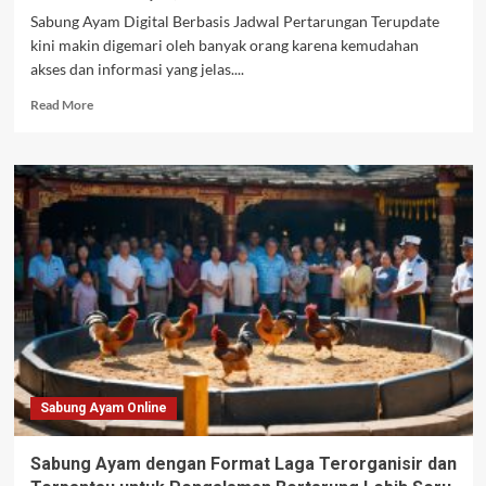
Sabung Ayam Digital Berbasis Jadwal Pertarungan Terupdate
kini makin digemari oleh banyak orang karena kemudahan
akses dan informasi yang jelas....
Read
Read More
more
about
Sabung
Ayam
Digital
Berbasis
Jadwal
Pertarungan
Terupdate
untuk
Pengalaman
Seru
dan
Praktis
Sabung Ayam Online
Sabung Ayam dengan Format Laga Terorganisir dan