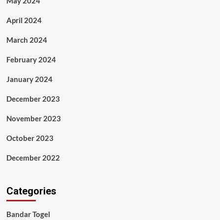
May 2024
April 2024
March 2024
February 2024
January 2024
December 2023
November 2023
October 2023
December 2022
Categories
Bandar Togel