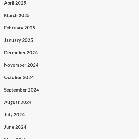
April 2025
March 2025
February 2025
January 2025
December 2024
November 2024
October 2024
September 2024
August 2024
July 2024
June 2024