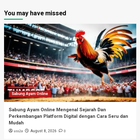
You may have missed
Sabung Ayam Online
Sabung Ayam Online Mengenal Sejarah Dan
Perkembangan Platform Digital dengan Cara Seru dan
Mudah
uss2a
0
August 8, 2026