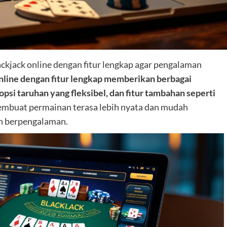
ckjack online dengan fitur lengkap agar pengalaman
nline dengan fitur lengkap memberikan berbagai
opsi taruhan yang fleksibel, dan fitur tambahan seperti
 membuat permainan terasa lebih nyata dan mudah
h berpengalaman.