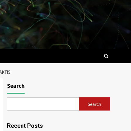
AKTIS
Search
Search
Recent Posts