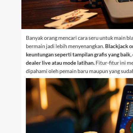
Banyak orang mencari cara seru untuk main bla
bermain jadi lebih menyenangkan.
Blackjack o
keuntungan seperti tampilan grafis yang baik, 
dealer live atau mode latihan.
Fitur-fitur ini
dipahami oleh pemain baru maupun yang suda