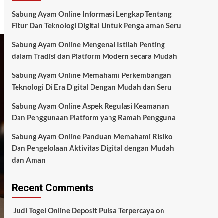
Sabung Ayam Online Informasi Lengkap Tentang
Fitur Dan Teknologi Digital Untuk Pengalaman Seru
Sabung Ayam Online Mengenal Istilah Penting
dalam Tradisi dan Platform Modern secara Mudah
Sabung Ayam Online Memahami Perkembangan
Teknologi Di Era Digital Dengan Mudah dan Seru
Sabung Ayam Online Aspek Regulasi Keamanan
Dan Penggunaan Platform yang Ramah Pengguna
Sabung Ayam Online Panduan Memahami Risiko
Dan Pengelolaan Aktivitas Digital dengan Mudah
dan Aman
Recent Comments
Judi Togel Online Deposit Pulsa Terpercaya
on