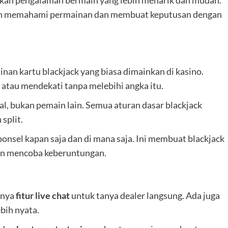
in memahami permainan dan membuat keputusan dengan
ainan kartu blackjack yang biasa dimainkan di kasino.
atau mendekati tanpa melebihi angka itu.
l, bukan pemain lain. Semua aturan dasar blackjack
split.
ponsel kapan saja dan di mana saja. Ini membuat blackjack
ngin mencoba keberuntungan.
unya
fitur live chat
untuk tanya dealer langsung. Ada juga
bih nyata.