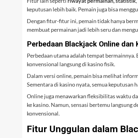
Fitur lain seperti
riwayat permainan, statistik
keputusan lebih baik. Pemain juga bisa meng
Dengan fitur-fitur ini, pemain tidak hanya berm
membuat permainan jadi lebih seru dan meng
Perbedaan Blackjack Online dan 
Perbedaan utama adalah tempat bermainnya. Bl
konvensional langsung di kasino fisik.
Dalam versi online, pemain bisa melihat info
Sementara di kasino nyata, semua keputusan h
Online juga menawarkan fleksibilitas waktu da
ke kasino. Namun, sensasi bertemu langsung de
konvensional.
Fitur Unggulan dalam Blac