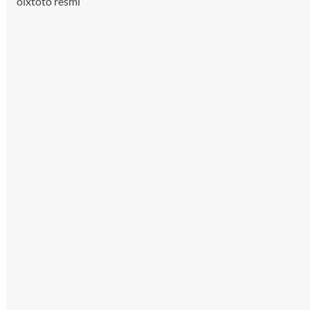
olxtoto resmi