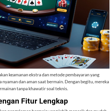
ediakan keamanan ekstra dan metode pembayaran yang
sa nyaman dan aman saat bermain. Dengan begitu, mereka
ermainan tanpa khawatir soal teknis.
dengan Fitur Lengkap
rikan pengalaman bermain yang lebih menarik dan mudah.