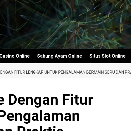
Casino Online
Sabung Ayam Online
Situs Slot Online
DENGAN FITUR LENGKAP UNTUK PENGALAMAN BERMAIN SERU DAN PR
e Dengan Fitur
 Pengalaman