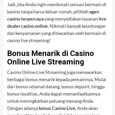
Jadi, jika Anda ingin menikmati sensasi bermain di
kasino tanpa harus keluar rumah, pilihlah
agen
casino terpercaya
yang menyediakan layanan
live
dealer casino online
. Nikmati banyak keuntungan
dan kenyamanan yang ditawarkan oleh bermain di
casino live streaming!
Bonus Menarik di Casino
Online Live Streaming
Casino Online Live Streaming juga menawarkan
berbagai bonus menarik kepada pemainnya. Mulai
dari bonus selamat datang, bonus deposit, hingga
bonus loyalitas, Anda dapat memanfaatkannya
untuk meningkatkan peluang menang Anda.
Dengan adanya
bonus Casino Live
, Anda akan