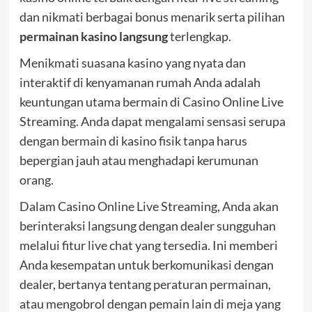
dan nikmati berbagai bonus menarik serta pilihan
permainan kasino langsung
terlengkap.
Menikmati suasana kasino yang nyata dan
interaktif di kenyamanan rumah Anda adalah
keuntungan utama bermain di Casino Online Live
Streaming. Anda dapat mengalami sensasi serupa
dengan bermain di kasino fisik tanpa harus
bepergian jauh atau menghadapi kerumunan
orang.
Dalam Casino Online Live Streaming, Anda akan
berinteraksi langsung dengan dealer sungguhan
melalui fitur live chat yang tersedia. Ini memberi
Anda kesempatan untuk berkomunikasi dengan
dealer, bertanya tentang peraturan permainan,
atau mengobrol dengan pemain lain di meja yang