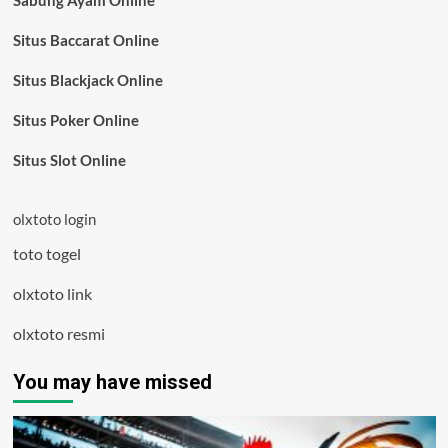
Situs Baccarat Online
Situs Blackjack Online
Situs Poker Online
Situs Slot Online
olxtoto login
toto togel
olxtoto link
olxtoto resmi
You may have missed