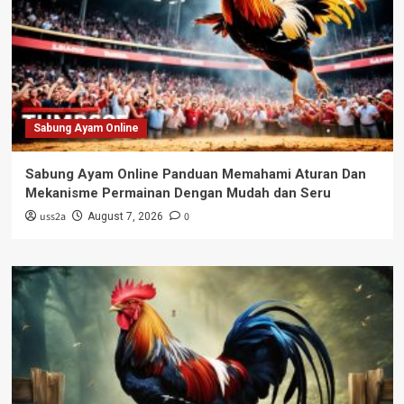
Sabung Ayam Online
Sabung Ayam Online Panduan Memahami Aturan Dan
Mekanisme Permainan Dengan Mudah dan Seru
uss2a
0
August 7, 2026