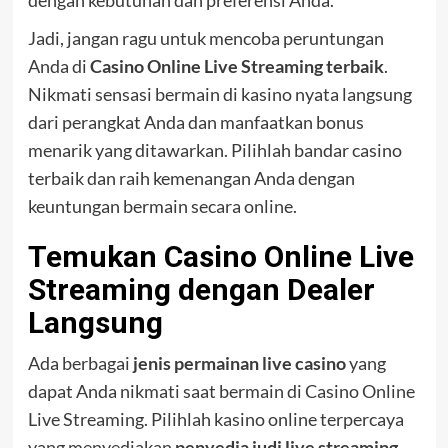
Jadi, jangan ragu untuk mencoba peruntungan
Anda di
Casino Online Live Streaming terbaik
.
Nikmati sensasi bermain di kasino nyata langsung
dari perangkat Anda dan manfaatkan bonus
menarik yang ditawarkan. Pilihlah bandar casino
terbaik dan raih kemenangan Anda dengan
keuntungan bermain secara online.
Temukan Casino Online Live
Streaming dengan Dealer
Langsung
Ada berbagai
jenis permainan live casino
yang
dapat Anda nikmati saat bermain di Casino Online
Live Streaming. Pilihlah kasino online terpercaya
yang menyediakan
penyedia judi live streaming