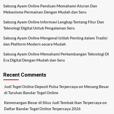
Sabung Ayam Online Panduan Memahami Aturan Dan
Mekanisme Permainan Dengan Mudah dan Seru
Sabung Ayam Online Informasi Lengkap Tentang Fitur Dan
Teknologi Digital Untuk Pengalaman Seru
Sabung Ayam Online Mengenal Istilah Penting dalam Tradisi
dan Platform Modern secara Mudah
Sabung Ayam Online Memahami Perkembangan Teknologi Di
Era Digital Dengan Mudah dan Seru
Recent Comments
Judi Togel Online Deposit Pulsa Terpercaya
on
Menang Besar
di Taruhan Bandar Togel Online
Kemenangan Besar di Situs Judi Tembak Ikan Terpercaya
on
Daftar Bandar Togel Online Terpercaya 2026