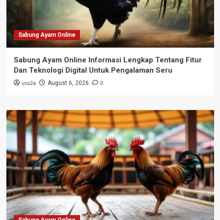
Sabung Ayam Online
Sabung Ayam Online Informasi Lengkap Tentang Fitur
Dan Teknologi Digital Untuk Pengalaman Seru
uss2a
0
August 6, 2026
Sabung Ayam Online