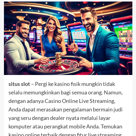
situs slot
– Pergi ke kasino fisik mungkin tidak
selalu memungkinkan bagi semua orang. Namun,
dengan adanya Casino Online Live Streaming,
Anda dapat merasakan pengalaman bermain judi
yang seru dengan dealer nyata melalui layar
komputer atau perangkat mobile Anda. Temukan
kasino online terbaik dengan fitur live streaming