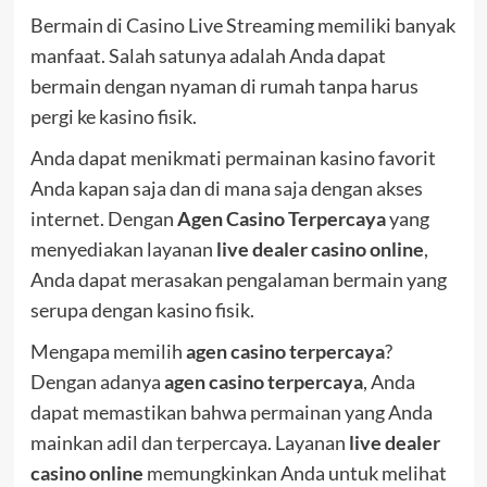
Bermain di Casino Live Streaming memiliki banyak
manfaat. Salah satunya adalah Anda dapat
bermain dengan nyaman di rumah tanpa harus
pergi ke kasino fisik.
Anda dapat menikmati permainan kasino favorit
Anda kapan saja dan di mana saja dengan akses
internet. Dengan
Agen Casino Terpercaya
yang
menyediakan layanan
live dealer casino online
,
Anda dapat merasakan pengalaman bermain yang
serupa dengan kasino fisik.
Mengapa memilih
agen casino terpercaya
?
Dengan adanya
agen casino terpercaya
, Anda
dapat memastikan bahwa permainan yang Anda
mainkan adil dan terpercaya. Layanan
live dealer
casino online
memungkinkan Anda untuk melihat