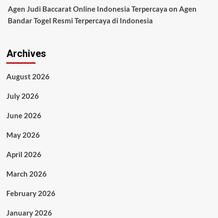
Agen Judi Baccarat Online Indonesia Terpercaya
on
Agen
Bandar Togel Resmi Terpercaya di Indonesia
Archives
August 2026
July 2026
June 2026
May 2026
April 2026
March 2026
February 2026
January 2026