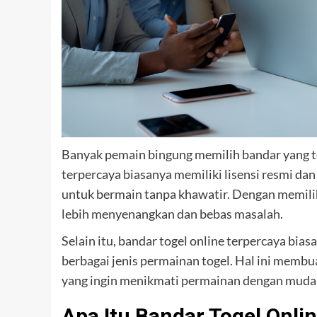
Banyak pemain bingung memilih bandar yang te
terpercaya biasanya memiliki lisensi resmi dan 
untuk bermain tanpa khawatir. Dengan memili
lebih menyenangkan dan bebas masalah.
Selain itu, bandar togel online terpercaya bi
berbagai jenis permainan togel. Hal ini membu
yang ingin menikmati permainan dengan muda
Apa Itu Bandar Togel Onli