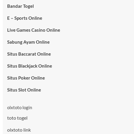
Bandar Togel
E – Sports Online
Live Games Casino Online
Sabung Ayam Online
Situs Baccarat Online
Situs Blackjack Online
Situs Poker Online
Situs Slot Online
olxtoto login
toto togel
olxtoto link