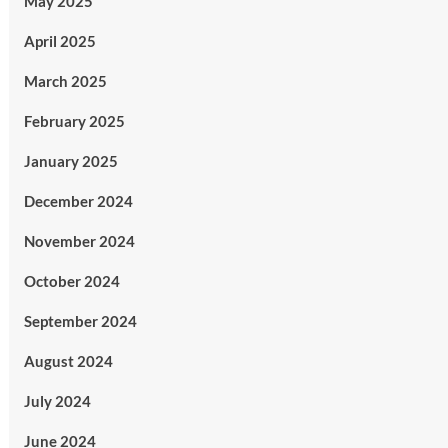
May 2025
April 2025
March 2025
February 2025
January 2025
December 2024
November 2024
October 2024
September 2024
August 2024
July 2024
June 2024