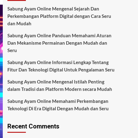
Sabung Ayam Online Mengenal Sejarah Dan
Perkembangan Platform Digital dengan Cara Seru
dan Mudah
Sabung Ayam Online Panduan Memahami Aturan
Dan Mekanisme Permainan Dengan Mudah dan
Seru
Sabung Ayam Online Informasi Lengkap Tentang
Fitur Dan Teknologi Digital Untuk Pengalaman Seru
Sabung Ayam Online Mengenal Istilah Penting
dalam Tradisi dan Platform Modern secara Mudah
Sabung Ayam Online Memahami Perkembangan
Teknologi Di Era Digital Dengan Mudah dan Seru
Recent Comments