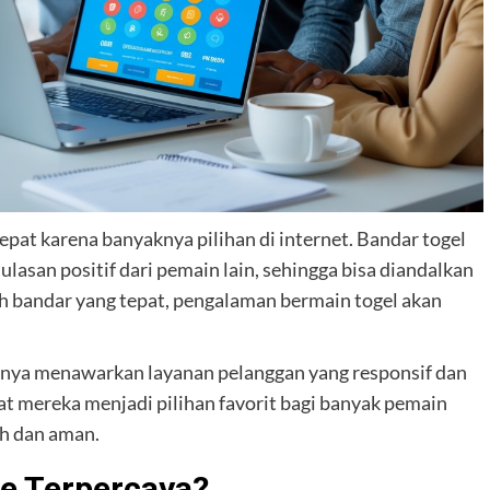
pat karena banyaknya pilihan di internet. Bandar togel
ulasan positif dari pemain lain, sehingga bisa diandalkan
h bandar yang tepat, pengalaman bermain togel akan
asanya menawarkan layanan pelanggan yang responsif dan
at mereka menjadi pilihan favorit bagi banyak pemain
h dan aman.
ne Terpercaya?