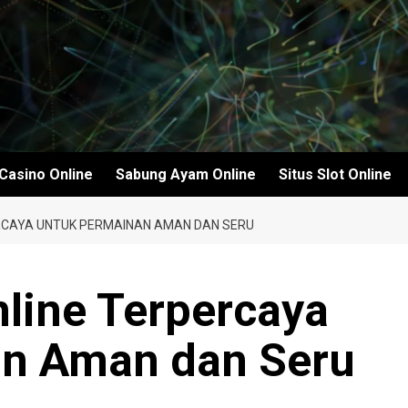
Casino Online
Sabung Ayam Online
Situs Slot Online
RCAYA UNTUK PERMAINAN AMAN DAN SERU
line Terpercaya
an Aman dan Seru