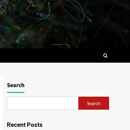
Search
Search
Recent Posts