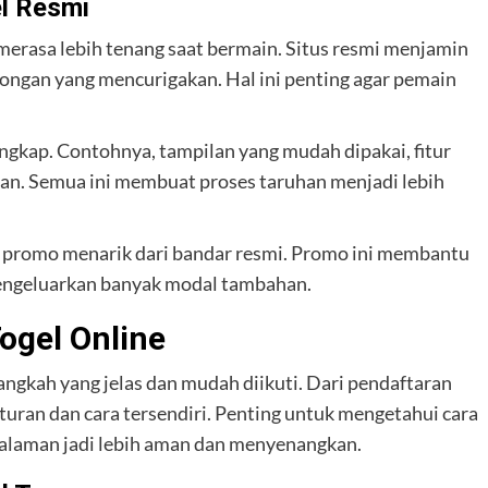
l Resmi
erasa lebih tenang saat bermain. Situs resmi menjamin
ongan yang mencurigakan. Hal ini penting agar pemain
lengkap. Contohnya, tampilan yang mudah dipakai, fitur
ran. Semua ini membuat proses taruhan menjadi lebih
 promo menarik dari bandar resmi. Promo ini membantu
engeluarkan banyak modal tambahan.
ogel Online
gkah yang jelas dan mudah diikuti. Dari pendaftaran
uran dan cara tersendiri. Penting untuk mengetahui cara
ngalaman jadi lebih aman dan menyenangkan.