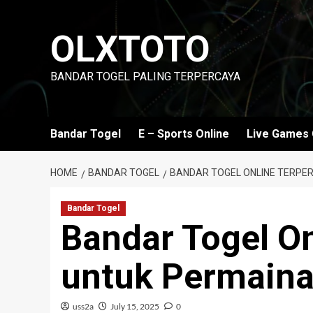
Skip
to
OLXTOTO
content
BANDAR TOGEL PALING TERPERCAYA
Bandar Togel
E – Sports Online
Live Games 
HOME
BANDAR TOGEL
BANDAR TOGEL ONLINE TERPE
Bandar Togel
Bandar Togel On
untuk Permain
uss2a
July 15, 2025
0