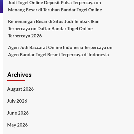
Judi Togel Online Deposit Pulsa Terpercaya
on
Menang Besar di Taruhan Bandar Togel Online
Kemenangan Besar di Situs Judi Tembak Ikan
Terpercaya
on
Daftar Bandar Togel Online
Terpercaya 2026
Agen Judi Baccarat Online Indonesia Terpercaya
on
Agen Bandar Togel Resmi Terpercaya di Indonesia
Archives
August 2026
July 2026
June 2026
May 2026