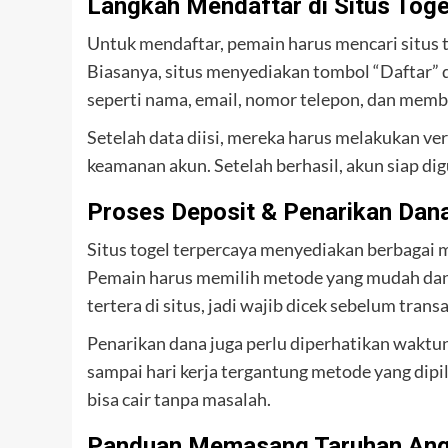
Langkah Mendaftar di Situs Toge
Untuk mendaftar, pemain harus mencari situs to
Biasanya, situs menyediakan tombol “Daftar” 
seperti nama, email, nomor telepon, dan membu
Setelah data diisi, mereka harus melakukan veri
keamanan akun. Setelah berhasil, akun siap di
Proses Deposit & Penarikan Dan
Situs togel terpercaya menyediakan berbagai me
Pemain harus memilih metode yang mudah dan 
tertera di situs, jadi wajib dicek sebelum transa
Penarikan dana juga perlu diperhatikan waktu
sampai hari kerja tergantung metode yang dipi
bisa cair tanpa masalah.
Panduan Memasang Taruhan An