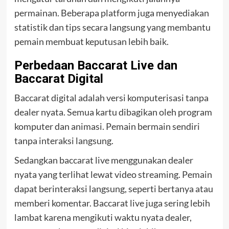
permainan. Beberapa platform juga menyediakan
statistik dan tips secara langsung yang membantu
pemain membuat keputusan lebih baik.
Perbedaan Baccarat Live dan
Baccarat Digital
Baccarat digital adalah versi komputerisasi tanpa
dealer nyata. Semua kartu dibagikan oleh program
komputer dan animasi. Pemain bermain sendiri
tanpa interaksi langsung.
Sedangkan baccarat live menggunakan dealer
nyata yang terlihat lewat video streaming. Pemain
dapat berinteraksi langsung, seperti bertanya atau
memberi komentar. Baccarat live juga sering lebih
lambat karena mengikuti waktu nyata dealer,