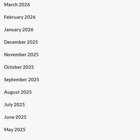
March 2026
February 2026
January 2026
December 2025
November 2025
October 2025
September 2025
August 2025
July 2025
June 2025
May 2025