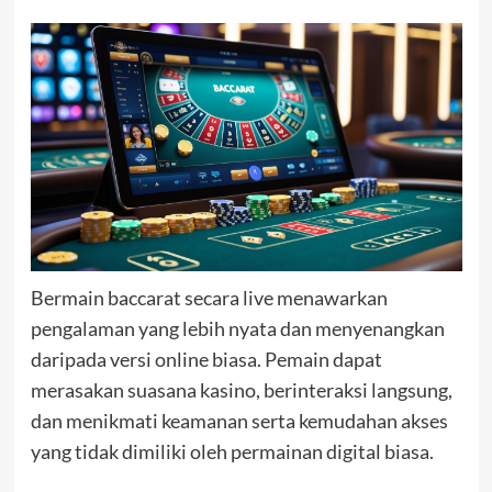
Bermain baccarat secara live menawarkan
pengalaman yang lebih nyata dan menyenangkan
daripada versi online biasa. Pemain dapat
merasakan suasana kasino, berinteraksi langsung,
dan menikmati keamanan serta kemudahan akses
yang tidak dimiliki oleh permainan digital biasa.