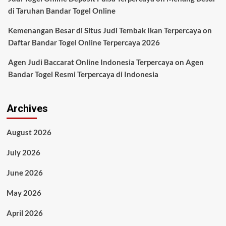
di Taruhan Bandar Togel Online
Kemenangan Besar di Situs Judi Tembak Ikan Terpercaya
on
Daftar Bandar Togel Online Terpercaya 2026
Agen Judi Baccarat Online Indonesia Terpercaya
on
Agen
Bandar Togel Resmi Terpercaya di Indonesia
Archives
August 2026
July 2026
June 2026
May 2026
April 2026