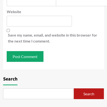
Website
Save my name, email, and website in this browser for
the next time I comment.
Search
Search