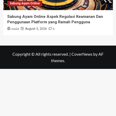
Sabung Ayam Online
Sabung Ayam Online Aspek Regulasi Keamanan Dan
Penggunaan Platform yang Ramah Pengguna
uss2a
0
August 3, 2026
Copyright © All rights reserved.
|
CoverNews
by AF
themes.