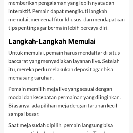
memberikan pengalaman yang lebih nyata dan
interaktif. Pemain dapat mengikuti langkah
memulai, mengenal fitur khusus, dan mendapatkan
tips penting agar bermain lebih percaya diri.
Langkah-Langkah Memulai
Untuk memulai, pemain harus mendaftar di situs
baccarat yang menyediakan layanan live. Setelah
itu, mereka perlu melakukan deposit agar bisa
memasang taruhan.
Pemain memilih meja live yang sesuai dengan
modal dan kecepatan permainan yang diinginkan.
Biasanya, ada pilihan meja dengan taruhan kecil
sampai besar.
Saat meja sudah dipilih, pemain langsung bisa