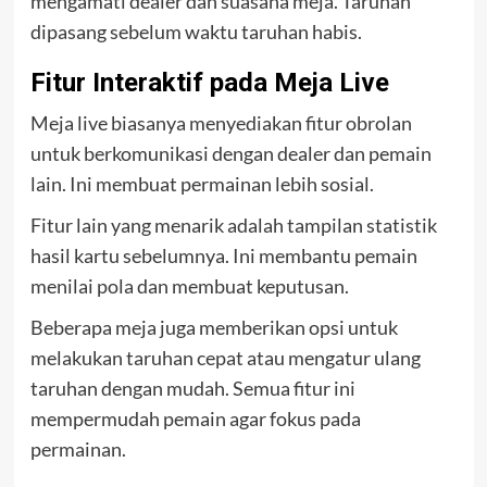
mengamati dealer dan suasana meja. Taruhan
dipasang sebelum waktu taruhan habis.
Fitur Interaktif pada Meja Live
Meja live biasanya menyediakan fitur obrolan
untuk berkomunikasi dengan dealer dan pemain
lain. Ini membuat permainan lebih sosial.
Fitur lain yang menarik adalah tampilan statistik
hasil kartu sebelumnya. Ini membantu pemain
menilai pola dan membuat keputusan.
Beberapa meja juga memberikan opsi untuk
melakukan taruhan cepat atau mengatur ulang
taruhan dengan mudah. Semua fitur ini
mempermudah pemain agar fokus pada
permainan.