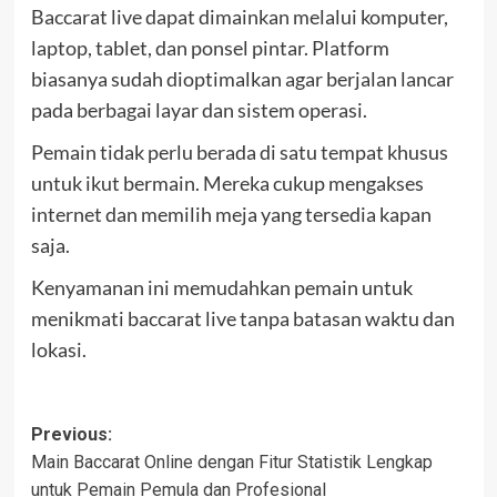
Baccarat live dapat dimainkan melalui komputer,
laptop, tablet, dan ponsel pintar. Platform
biasanya sudah dioptimalkan agar berjalan lancar
pada berbagai layar dan sistem operasi.
Pemain tidak perlu berada di satu tempat khusus
untuk ikut bermain. Mereka cukup mengakses
internet dan memilih meja yang tersedia kapan
saja.
Kenyamanan ini memudahkan pemain untuk
menikmati baccarat live tanpa batasan waktu dan
lokasi.
Post
Previous:
Main Baccarat Online dengan Fitur Statistik Lengkap
navigation
untuk Pemain Pemula dan Profesional