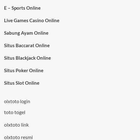
E – Sports Online
Live Games Casino Online
Sabung Ayam Online
Situs Baccarat Online
Situs Blackjack Online
Situs Poker Online
Situs Slot Online
olxtoto login
toto togel
olxtoto link
olxtoto resmi