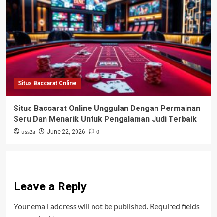
Situs Baccarat Online
Situs Baccarat Online Unggulan Dengan Permainan
Seru Dan Menarik Untuk Pengalaman Judi Terbaik
uss2a
0
June 22, 2026
Leave a Reply
Your email address will not be published.
Required fields