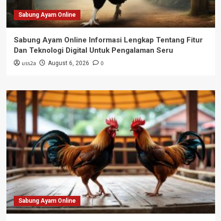
Sabung Ayam Online
Sabung Ayam Online Informasi Lengkap Tentang Fitur
Dan Teknologi Digital Untuk Pengalaman Seru
uss2a
0
August 6, 2026
Sabung Ayam Online