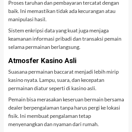
Proses taruhan dan pembayaran tercatat dengan
baik. Ini memastikan tidak ada kecurangan atau
manipulasi hasil.
Sistem enkripsi data yang kuat juga menjaga
keamanan informasi pribadi dan transaksi pemain
selama permainan berlangsung.
Atmosfer Kasino Asli
Suasana permainan baccarat menjadi lebih mirip
kasino nyata. Lampu, suara, dan kecepatan
permainan diatur seperti di kasino asli.
Pemain bisa merasakan keseruan bermain bersama
dealer berpengalaman tanpa harus pergi ke lokasi
fisik. Ini membuat pengalaman tetap
menyenangkan dan nyaman dari rumah.