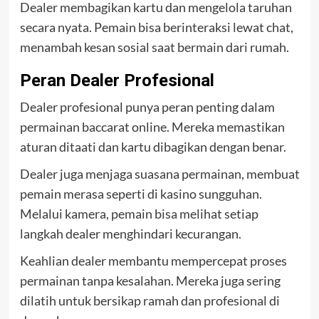
Dealer membagikan kartu dan mengelola taruhan
secara nyata. Pemain bisa berinteraksi lewat chat,
menambah kesan sosial saat bermain dari rumah.
Peran Dealer Profesional
Dealer profesional punya peran penting dalam
permainan baccarat online. Mereka memastikan
aturan ditaati dan kartu dibagikan dengan benar.
Dealer juga menjaga suasana permainan, membuat
pemain merasa seperti di kasino sungguhan.
Melalui kamera, pemain bisa melihat setiap
langkah dealer menghindari kecurangan.
Keahlian dealer membantu mempercepat proses
permainan tanpa kesalahan. Mereka juga sering
dilatih untuk bersikap ramah dan profesional di