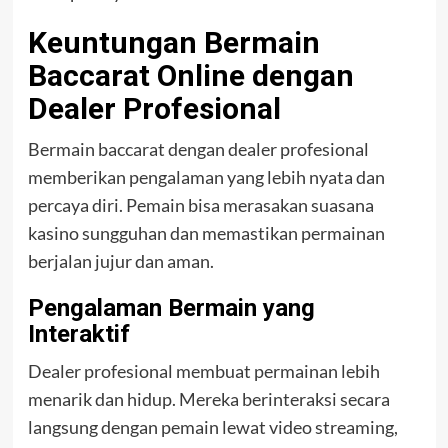
Keuntungan Bermain
Baccarat Online dengan
Dealer Profesional
Bermain baccarat dengan dealer profesional
memberikan pengalaman yang lebih nyata dan
percaya diri. Pemain bisa merasakan suasana
kasino sungguhan dan memastikan permainan
berjalan jujur dan aman.
Pengalaman Bermain yang
Interaktif
Dealer profesional membuat permainan lebih
menarik dan hidup. Mereka berinteraksi secara
langsung dengan pemain lewat video streaming,