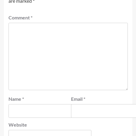
are marked
*
Comment
*
Name
*
Email
*
Website