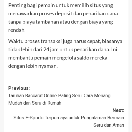
Penting bagi pemain untuk memilih situs yang
menawarkan proses deposit dan penarikan dana
tanpa biaya tambahan atau dengan biaya yang
rendah.
Waktu proses transaksi juga harus cepat, biasanya
tidak lebih dari 24 jam untuk penarikan dana. Ini
membantu pemain mengelola saldo mereka
dengan lebih nyaman.
Post
Previous:
Taruhan Baccarat Online Paling Seru: Cara Menang
navigation
Mudah dan Seru di Rumah
Next:
Situs E-Sports Terpercaya untuk Pengalaman Bermain
Seru dan Aman