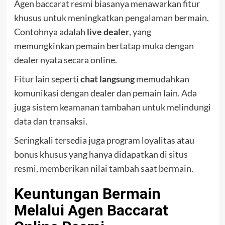
Agen baccarat resmi biasanya menawarkan fitur
khusus untuk meningkatkan pengalaman bermain.
Contohnya adalah
live dealer
, yang
memungkinkan pemain bertatap muka dengan
dealer nyata secara online.
Fitur lain seperti
chat langsung
memudahkan
komunikasi dengan dealer dan pemain lain. Ada
juga sistem keamanan tambahan untuk melindungi
data dan transaksi.
Seringkali tersedia juga program loyalitas atau
bonus khusus yang hanya didapatkan di situs
resmi, memberikan nilai tambah saat bermain.
Keuntungan Bermain
Melalui Agen Baccarat