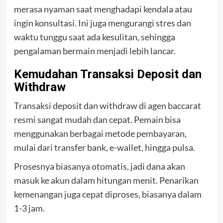
merasa nyaman saat menghadapi kendala atau
ingin konsultasi. Ini juga mengurangi stres dan
waktu tunggu saat ada kesulitan, sehingga
pengalaman bermain menjadi lebih lancar.
Kemudahan Transaksi Deposit dan
Withdraw
Transaksi deposit dan withdraw di agen baccarat
resmi sangat mudah dan cepat. Pemain bisa
menggunakan berbagai metode pembayaran,
mulai dari transfer bank, e-wallet, hingga pulsa.
Prosesnya biasanya otomatis, jadi dana akan
masuk ke akun dalam hitungan menit. Penarikan
kemenangan juga cepat diproses, biasanya dalam
1-3 jam.