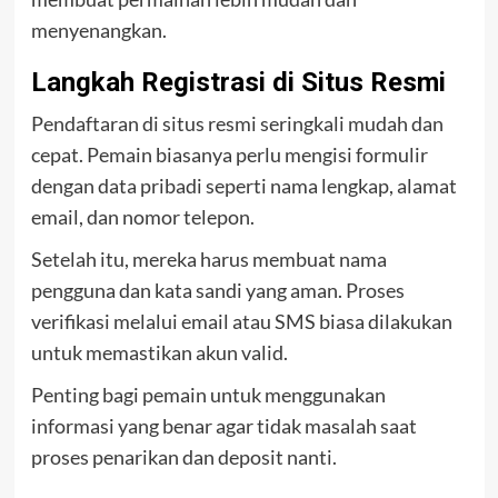
menyenangkan.
Langkah Registrasi di Situs Resmi
Pendaftaran di situs resmi seringkali mudah dan
cepat. Pemain biasanya perlu mengisi formulir
dengan data pribadi seperti nama lengkap, alamat
email, dan nomor telepon.
Setelah itu, mereka harus membuat nama
pengguna dan kata sandi yang aman. Proses
verifikasi melalui email atau SMS biasa dilakukan
untuk memastikan akun valid.
Penting bagi pemain untuk menggunakan
informasi yang benar agar tidak masalah saat
proses penarikan dan deposit nanti.