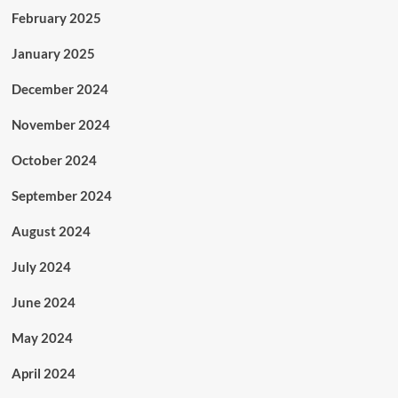
February 2025
January 2025
December 2024
November 2024
October 2024
September 2024
August 2024
July 2024
June 2024
May 2024
April 2024