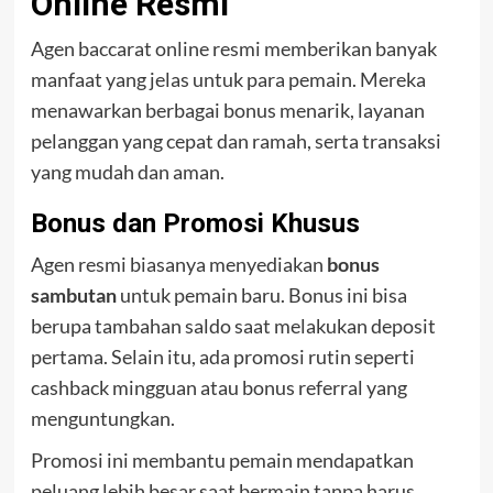
Online Resmi
Agen baccarat online resmi memberikan banyak
manfaat yang jelas untuk para pemain. Mereka
menawarkan berbagai bonus menarik, layanan
pelanggan yang cepat dan ramah, serta transaksi
yang mudah dan aman.
Bonus dan Promosi Khusus
Agen resmi biasanya menyediakan
bonus
sambutan
untuk pemain baru. Bonus ini bisa
berupa tambahan saldo saat melakukan deposit
pertama. Selain itu, ada promosi rutin seperti
cashback mingguan atau bonus referral yang
menguntungkan.
Promosi ini membantu pemain mendapatkan
peluang lebih besar saat bermain tanpa harus