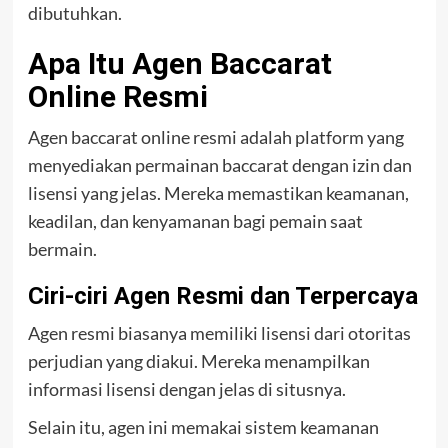
dibutuhkan.
Apa Itu Agen Baccarat
Online Resmi
Agen baccarat online resmi adalah platform yang
menyediakan permainan baccarat dengan izin dan
lisensi yang jelas. Mereka memastikan keamanan,
keadilan, dan kenyamanan bagi pemain saat
bermain.
Ciri-ciri Agen Resmi dan Terpercaya
Agen resmi biasanya memiliki lisensi dari otoritas
perjudian yang diakui. Mereka menampilkan
informasi lisensi dengan jelas di situsnya.
Selain itu, agen ini memakai sistem keamanan