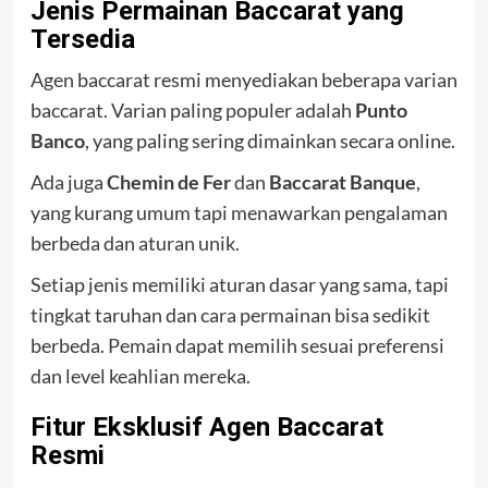
Jenis Permainan Baccarat yang
Tersedia
Agen baccarat resmi menyediakan beberapa varian
baccarat. Varian paling populer adalah
Punto
Banco
, yang paling sering dimainkan secara online.
Ada juga
Chemin de Fer
dan
Baccarat Banque
,
yang kurang umum tapi menawarkan pengalaman
berbeda dan aturan unik.
Setiap jenis memiliki aturan dasar yang sama, tapi
tingkat taruhan dan cara permainan bisa sedikit
berbeda. Pemain dapat memilih sesuai preferensi
dan level keahlian mereka.
Fitur Eksklusif Agen Baccarat
Resmi