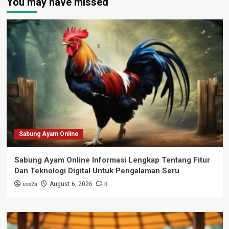
You may have missed
Sabung Ayam Online
Sabung Ayam Online Informasi Lengkap Tentang Fitur
Dan Teknologi Digital Untuk Pengalaman Seru
uss2a
0
August 6, 2026