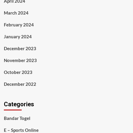
April 2024
March 2024
February 2024
January 2024
December 2023
November 2023
October 2023
December 2022
Categories
Bandar Togel
E – Sports Online