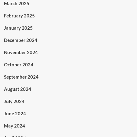
March 2025
February 2025
January 2025
December 2024
November 2024
October 2024
September 2024
August 2024
July 2024
June 2024
May 2024