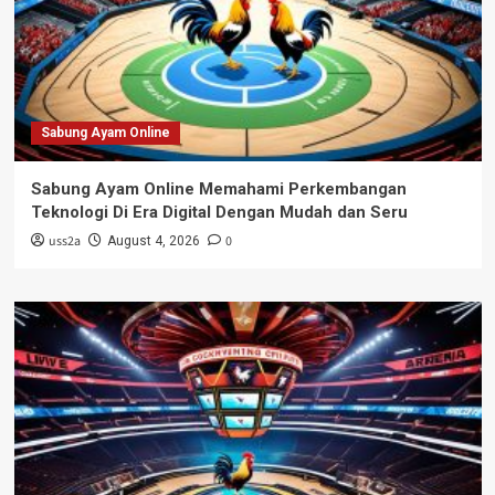
Sabung Ayam Online
Sabung Ayam Online Memahami Perkembangan
Teknologi Di Era Digital Dengan Mudah dan Seru
uss2a
0
August 4, 2026