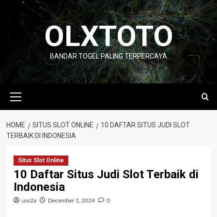
Skip
to
OLXTOTO
content
BANDAR TOGEL PALING TERPERCAYA
Primary
Menu
HOME
SITUS SLOT ONLINE
10 DAFTAR SITUS JUDI SLOT
TERBAIK DI INDONESIA
Situs Slot Online
10 Daftar Situs Judi Slot Terbaik di
Indonesia
uss2a
December 1, 2024
0