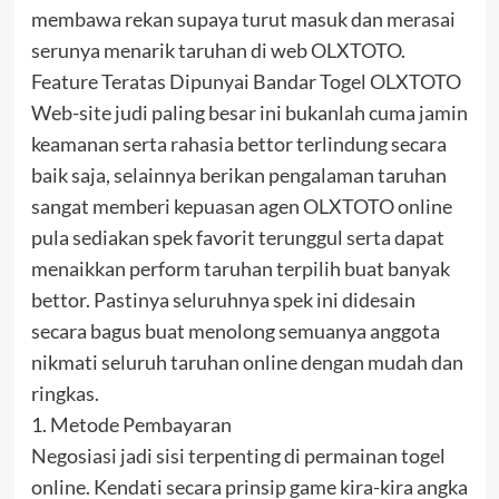
membawa rekan supaya turut masuk dan merasai
serunya menarik taruhan di web OLXTOTO.
Feature Teratas Dipunyai Bandar Togel OLXTOTO
Web-site judi paling besar ini bukanlah cuma jamin
keamanan serta rahasia bettor terlindung secara
baik saja, selainnya berikan pengalaman taruhan
sangat memberi kepuasan agen OLXTOTO online
pula sediakan spek favorit terunggul serta dapat
menaikkan perform taruhan terpilih buat banyak
bettor. Pastinya seluruhnya spek ini didesain
secara bagus buat menolong semuanya anggota
nikmati seluruh taruhan online dengan mudah dan
ringkas.
1. Metode Pembayaran
Negosiasi jadi sisi terpenting di permainan togel
online. Kendati secara prinsip game kira-kira angka