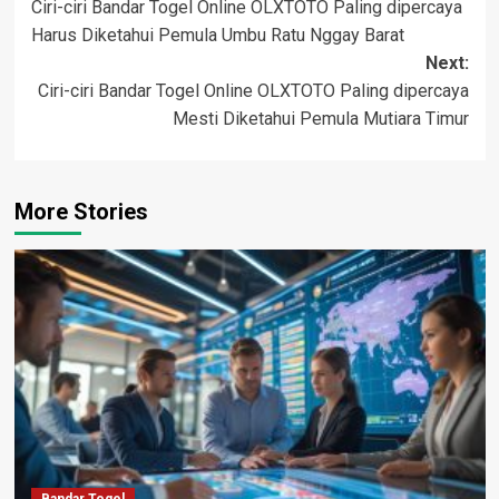
Ciri-ciri Bandar Togel Online OLXTOTO Paling dipercaya
navigation
Harus Diketahui Pemula Umbu Ratu Nggay Barat
Next:
Ciri-ciri Bandar Togel Online OLXTOTO Paling dipercaya
Mesti Diketahui Pemula Mutiara Timur
More Stories