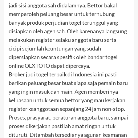
jadi sisi anggota sah didalamnya. Bettor bakal
memperoleh peluang besar untuk terhubung
banyak produk perjudian togel terunggul yang
disiapkan oleh agen sah. Oleh karenanya langsung
melakukan register selaku anggota baru serta
cicipi sejumlah keuntungan yang sudah
dipersiapkan secara spesifik oleh bandar togel
online OLXTOTO dapat dipercaya.
Broker judi togel terbaik di Indonesia ini pasti
berikan peluang besar buat siapa saja pemain baru
yang ingin masuk dan main. Agen memberinya
keluasaan untuk semua bettor yang mau kerjakan
register keanggotaan sepanjang 24 jam non-stop.
Proses, prasyarat, peraturan anggota baru, sampai
proses dikerjakan pastilah amat ringan untuk
dituruti. Ditambah tersedianya agunan keamanan