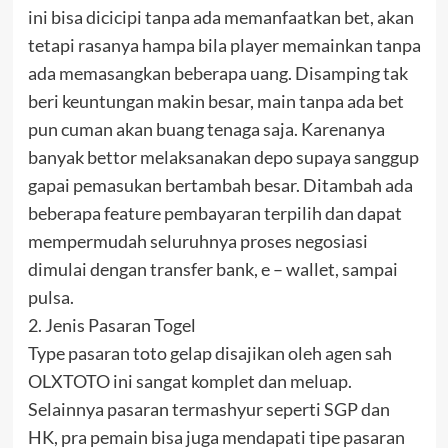
ini bisa dicicipi tanpa ada memanfaatkan bet, akan
tetapi rasanya hampa bila player memainkan tanpa
ada memasangkan beberapa uang. Disamping tak
beri keuntungan makin besar, main tanpa ada bet
pun cuman akan buang tenaga saja. Karenanya
banyak bettor melaksanakan depo supaya sanggup
gapai pemasukan bertambah besar. Ditambah ada
beberapa feature pembayaran terpilih dan dapat
mempermudah seluruhnya proses negosiasi
dimulai dengan transfer bank, e – wallet, sampai
pulsa.
2. Jenis Pasaran Togel
Type pasaran toto gelap disajikan oleh agen sah
OLXTOTO ini sangat komplet dan meluap.
Selainnya pasaran termashyur seperti SGP dan
HK, pra pemain bisa juga mendapati tipe pasaran