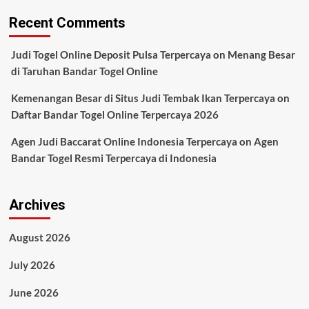
Recent Comments
Judi Togel Online Deposit Pulsa Terpercaya
on
Menang Besar
di Taruhan Bandar Togel Online
Kemenangan Besar di Situs Judi Tembak Ikan Terpercaya
on
Daftar Bandar Togel Online Terpercaya 2026
Agen Judi Baccarat Online Indonesia Terpercaya
on
Agen
Bandar Togel Resmi Terpercaya di Indonesia
Archives
August 2026
July 2026
June 2026