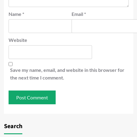
Name
*
Email
*
Website
Save my name, email, and website in this browser for
the next time I comment.
Search