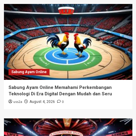
Sabung Ayam Online
Sabung Ayam Online Memahami Perkembangan
Teknologi Di Era Digital Dengan Mudah dan Seru
uss2a
0
August 4, 2026