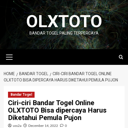
Skip
to
OLXTOTO
content
BANDAR TOGEL PALING TERPERCAYA
Primary
Menu
HOME
BANDAR TOGEL
CIRI-CIRI BANDAR TOGEL ONLINE
OLXTOTO BISA DIPERCAYA HARUS DIKETAHUI PEMULA PUJON
Bandar Togel
Ciri-ciri Bandar Togel Online
OLXTOTO Bisa dipercaya Harus
Diketahui Pemula Pujon
uss2a
December 14, 2022
0