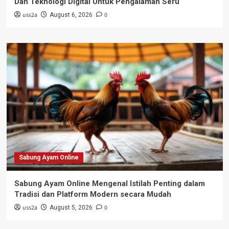
Dan Teknologi Digital Untuk Pengalaman Seru
uss2a
0
August 6, 2026
Sabung Ayam Online
Sabung Ayam Online Mengenal Istilah Penting dalam
Tradisi dan Platform Modern secara Mudah
uss2a
0
August 5, 2026