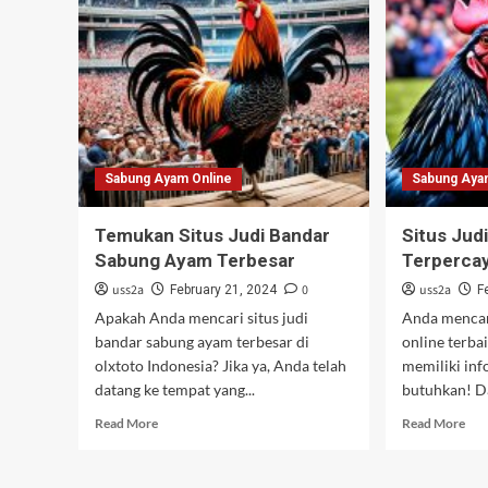
Live
Ay
Streaming
Res
Terbaik
Ter
Sabung Ayam Online
Sabung Aya
Temukan Situs Judi Bandar
Situs Jud
Sabung Ayam Terbesar
Terpercay
uss2a
0
uss2a
February 21, 2024
F
Apakah Anda mencari situs judi
Anda mencari
bandar sabung ayam terbesar di
online terba
olxtoto Indonesia? Jika ya, Anda telah
memiliki in
datang ke tempat yang...
butuhkan! Dal
Read
Rea
Read More
Read More
more
mor
about
abo
Temukan
Situ