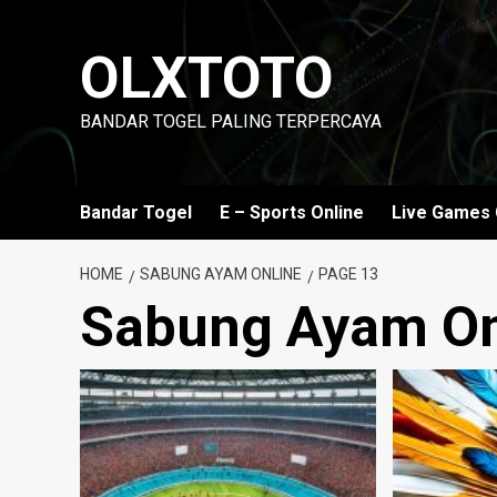
Skip
to
OLXTOTO
content
BANDAR TOGEL PALING TERPERCAYA
Bandar Togel
E – Sports Online
Live Games 
HOME
SABUNG AYAM ONLINE
PAGE 13
Sabung Ayam On