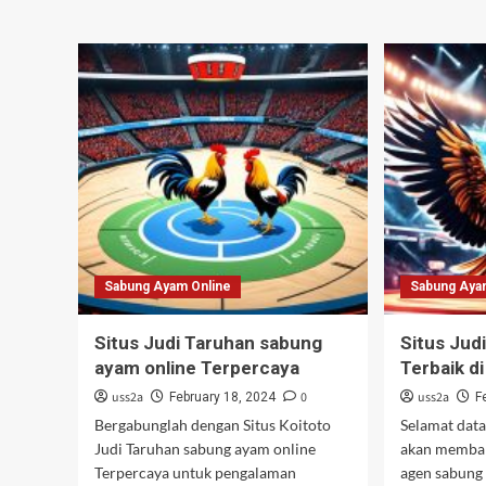
Situs
Jud
Judi
Ad
Bandar
Ay
Sabung
Onl
Ayam
Ter
Terbesar
di
Ind
Sabung Ayam Online
Sabung Aya
Situs Judi Taruhan sabung
Situs Ju
ayam online Terpercaya
Terbaik d
uss2a
0
uss2a
February 18, 2024
F
Bergabunglah dengan Situs Koitoto
Selamat data
Judi Taruhan sabung ayam online
akan membaha
Terpercaya untuk pengalaman
agen sabung 