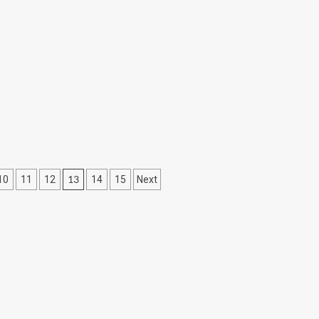
13
10
11
12
14
15
Next