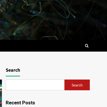
Search
Search
Recent Posts