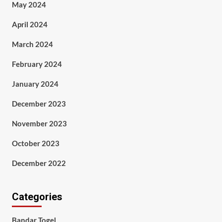
May 2024
April 2024
March 2024
February 2024
January 2024
December 2023
November 2023
October 2023
December 2022
Categories
Bandar Togel