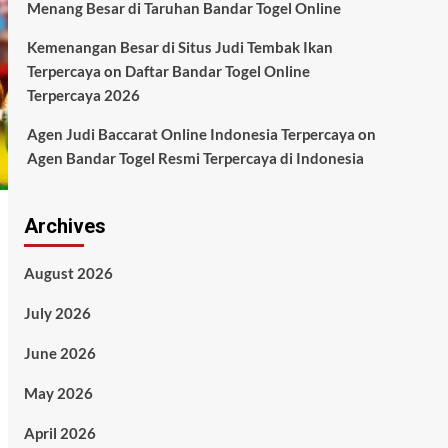
Menang Besar di Taruhan Bandar Togel Online
Kemenangan Besar di Situs Judi Tembak Ikan
Terpercaya
on
Daftar Bandar Togel Online
Terpercaya 2026
Agen Judi Baccarat Online Indonesia Terpercaya
on
Agen Bandar Togel Resmi Terpercaya di Indonesia
Archives
August 2026
July 2026
June 2026
May 2026
April 2026