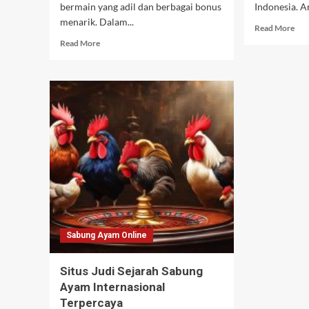
bermain yang adil dan berbagai bonus
Indonesia. A
menarik. Dalam...
Rea
Read More
mor
Read
Read More
abo
more
Situ
about
Jud
Situs
Age
Judi
Sab
Taruhan
Ay
sabung
Ter
ayam
di
online
Ind
Terpercaya
Sabung Ayam Online
Situs Judi Sejarah Sabung
Ayam Internasional
Terpercaya