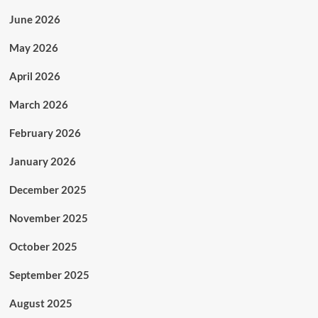
June 2026
May 2026
April 2026
March 2026
February 2026
January 2026
December 2025
November 2025
October 2025
September 2025
August 2025