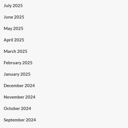
July 2025
June 2025
May 2025
April 2025
March 2025
February 2025
January 2025
December 2024
November 2024
October 2024
September 2024