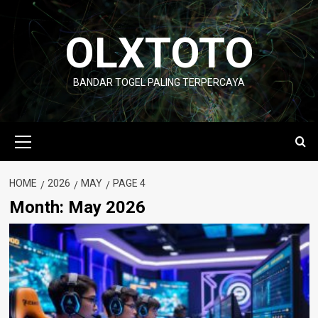
Skip
to
OLXTOTO
content
BANDAR TOGEL PALING TERPERCAYA
Primary
Menu
HOME
2026
MAY
PAGE 4
Month:
May 2026