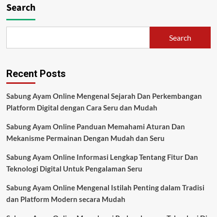
Search
Dengan
Live
Score
Dan
Search
Statistik
Real
Time
Recent Posts
Untuk
Pengalaman
Bertaruh
Sabung Ayam Online Mengenal Sejarah Dan Perkembangan
Terbaik
Platform Digital dengan Cara Seru dan Mudah
Sabung Ayam Online Panduan Memahami Aturan Dan
Mekanisme Permainan Dengan Mudah dan Seru
Sabung Ayam Online Informasi Lengkap Tentang Fitur Dan
Teknologi Digital Untuk Pengalaman Seru
Sabung Ayam Online Mengenal Istilah Penting dalam Tradisi
dan Platform Modern secara Mudah