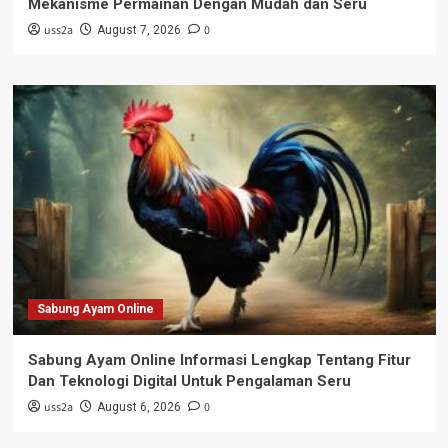
Mekanisme Permainan Dengan Mudah dan Seru
uss2a
0
August 7, 2026
Sabung Ayam Online
Sabung Ayam Online Informasi Lengkap Tentang Fitur
Dan Teknologi Digital Untuk Pengalaman Seru
uss2a
0
August 6, 2026