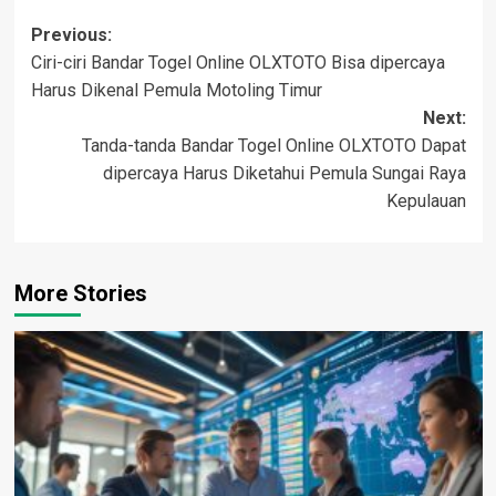
Post
Previous:
Ciri-ciri Bandar Togel Online OLXTOTO Bisa dipercaya
navigation
Harus Dikenal Pemula Motoling Timur
Next:
Tanda-tanda Bandar Togel Online OLXTOTO Dapat
dipercaya Harus Diketahui Pemula Sungai Raya
Kepulauan
More Stories