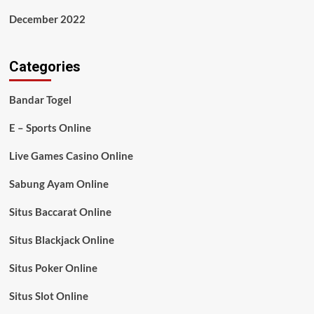
December 2022
Categories
Bandar Togel
E – Sports Online
Live Games Casino Online
Sabung Ayam Online
Situs Baccarat Online
Situs Blackjack Online
Situs Poker Online
Situs Slot Online