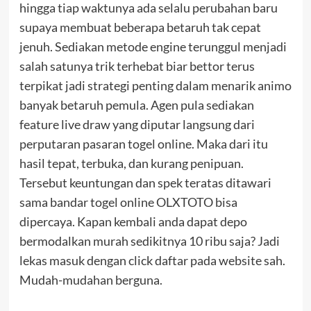
hingga tiap waktunya ada selalu perubahan baru
supaya membuat beberapa betaruh tak cepat
jenuh. Sediakan metode engine terunggul menjadi
salah satunya trik terhebat biar bettor terus
terpikat jadi strategi penting dalam menarik animo
banyak betaruh pemula. Agen pula sediakan
feature live draw yang diputar langsung dari
perputaran pasaran togel online. Maka dari itu
hasil tepat, terbuka, dan kurang penipuan.
Tersebut keuntungan dan spek teratas ditawari
sama bandar togel online OLXTOTO bisa
dipercaya. Kapan kembali anda dapat depo
bermodalkan murah sedikitnya 10 ribu saja? Jadi
lekas masuk dengan click daftar pada website sah.
Mudah-mudahan berguna.