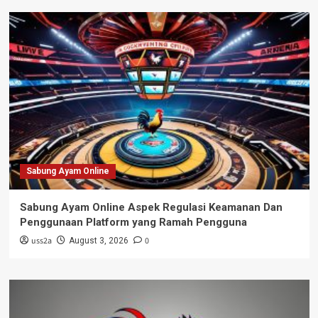
Sabung Ayam Online
Sabung Ayam Online Aspek Regulasi Keamanan Dan
Penggunaan Platform yang Ramah Pengguna
uss2a
0
August 3, 2026