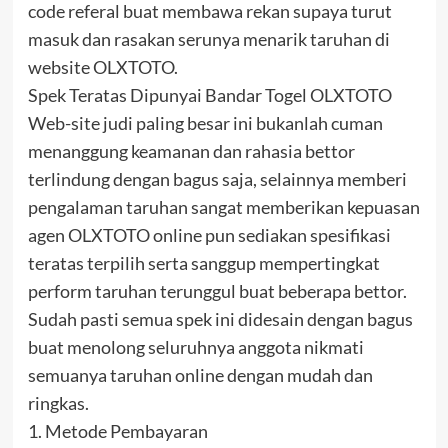
code referal buat membawa rekan supaya turut
masuk dan rasakan serunya menarik taruhan di
website OLXTOTO.
Spek Teratas Dipunyai Bandar Togel OLXTOTO
Web-site judi paling besar ini bukanlah cuman
menanggung keamanan dan rahasia bettor
terlindung dengan bagus saja, selainnya memberi
pengalaman taruhan sangat memberikan kepuasan
agen OLXTOTO online pun sediakan spesifikasi
teratas terpilih serta sanggup mempertingkat
perform taruhan terunggul buat beberapa bettor.
Sudah pasti semua spek ini didesain dengan bagus
buat menolong seluruhnya anggota nikmati
semuanya taruhan online dengan mudah dan
ringkas.
1. Metode Pembayaran