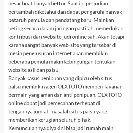
besar buat banyak bettor. Saat ini perjudian
bertambah diketahui dan dapat pengaruhi banyak
betaruh pemula dan pendatang baru. Mainkan
beting secara dalam jaringan pastilah memerlukan
kontribusi dari website judi online sah. Akan tetapi
karena sangat banyak web-site yang tersebar di
mesin penelusuran internet akan membikin
beberapa pemula makin kebingungan tentukan
website asli dan palsu.
Banyak kasus penipuan yang dipicu oleh situs
palsu membikin agen OLXTOTO memberi layanan
bermain yang aman dan anti penipuan. OLXTOTO
online dapat jadi pemecahan terhebat di
tengahnya jumlah masalah situs palsu yang
memberikan kerugian seluruh pihak.
Kemunculannya diyakini bisa jadi rumah main