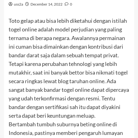
uss2a
December 14, 2022
0
Toto gelap atau bisa lebih diketahui dengan istilah
togel online adalah model perjudian yang paling
ternama di berapa negara. Awalannya permainan
ini cuman bisa dimainkan dengan kontribusi dari
bandar darat saja dalam sebuah tempat privat.
Tetapi karena perubahan tehnologi yang lebih
mutakhir, saat ini banyak bettor bisa nikmati togel
secara ringkas lewat blog taruhan online. Ada
sangat banyak bandar togel online dapat dipercaya
yang udah terkonfirmasi dengan resmi. Tentu
bandar dengan sertifikasi sah itu dapat diyakini
serta dapat beri keuntungan meluap.
Bertambah tumbuh suburnya beting online di
Indonesia, pastinya memberi pengaruh lumayan