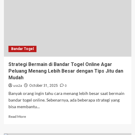
Memilih
Platform
Aman
dan
Terpercaya
dengan
Mudah
Bandar Togel
Strategi Bermain di Bandar Togel Online Agar
Peluang Menang Lebih Besar dengan Tips Jitu dan
Mudah
uss2a
0
October 31, 2025
Banyak orang ingin tahu cara menang lebih besar saat bermain
bandar togel online. Sebenarnya, ada beberapa strategi yang
bisa membantu...
Read
Read More
more
about
Strategi