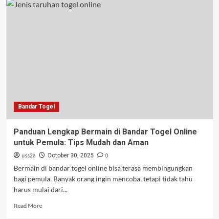
Bermain
di
Bandar
Togel
Online
Agar
Peluang
Menang
Lebih
Besar
dengan
Bandar Togel
Tips
Jitu
dan
Panduan Lengkap Bermain di Bandar Togel Online
Mudah
untuk Pemula: Tips Mudah dan Aman
uss2a
0
October 30, 2025
Bermain di bandar togel online bisa terasa membingungkan
bagi pemula. Banyak orang ingin mencoba, tetapi tidak tahu
harus mulai dari...
Read
Read More
more