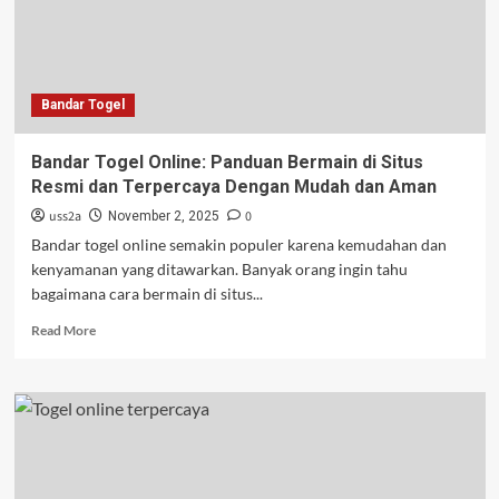
Bandar Togel
Bandar Togel Online: Panduan Bermain di Situs
Resmi dan Terpercaya Dengan Mudah dan Aman
uss2a
0
November 2, 2025
Bandar togel online semakin populer karena kemudahan dan
kenyamanan yang ditawarkan. Banyak orang ingin tahu
bagaimana cara bermain di situs...
Read
Read More
more
about
Bandar
Togel
Online:
Panduan
Bermain
di