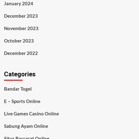
January 2024
December 2023
November 2023
October 2023
December 2022
Categories
Bandar Togel
E – Sports Online
Live Games Casino Online
Sabung Ayam Online
Situs Baccarat Online