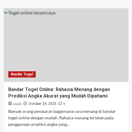
about
Panduan
Lengkap
Bermain
di
Bandar
Togel
Online
untuk
Pemula:
Tips
Mudah
dan
Bandar Togel
Aman
Bandar Togel Online: Rahasia Menang dengan
Prediksi Angka Akurat yang Mudah Dipahami
uss2a
0
October 29, 2025
Banyak orang penasaran bagaimana cara menang di bandar
togel online dengan mudah. Rahasia menang terletak pada
penggunaan prediksi angka yang...