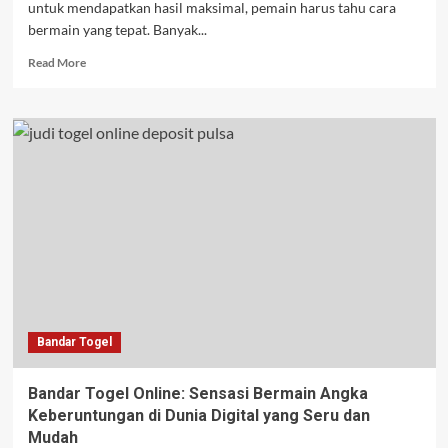
untuk mendapatkan hasil maksimal, pemain harus tahu cara
bermain yang tepat. Banyak...
Read
Read More
more
about
Tips
Bermain
di
Bandar
Togel
Online
Agar
Selalu
Mendapat
Hasil
Maksimal
dengan
Bandar Togel
Cara
Mudah
dan
Bandar Togel Online: Sensasi Bermain Angka
Seru
Keberuntungan di Dunia Digital yang Seru dan
Mudah